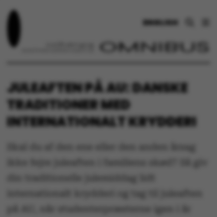
ENGLISH
JULEAFTEN PÅ AU: DANSKE
TRADITIONER MED
INTERNATIONALT KRYDDERI
Skal du af den ene eller den anden årsag
ikke fejre juleaften i familiens skød? Så giv
din traditionelle julemiddag lidt
internationalt krydderi og tag til juleaften
på AU, når studenterpræsterne igen i år