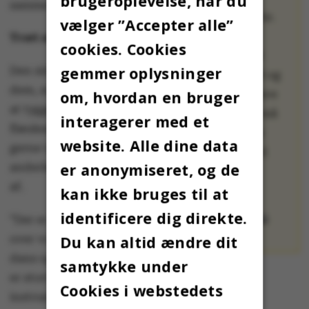
brugeroplevelse, når du
sammen med.
Det koster 100 kr.
vælger ”Accepter alle”
at deltage.
Træt af traditionerne
cookies. Cookies
Arrangementet
gemmer oplysninger
Den sidste gruppe er
inkluderer mad og
dem, som er trætte af
om, hvordan en bruger
drikke og en gave
at tygge i den samme
pr. mand. Man må
interagerer med et
flæskesteg hvert år og
gerne tage sine
website. Alle dine data
gerne vil prøve en
egne gaver med
er anonymiseret, og de
anderledes juleaften
også.
af.
kan ikke bruges til at
Find mere
identificere dig direkte.
information
her
.
”Der er lidt mere fest
over vores fejring med
Du kan altid ændre dit
dans og musik, og der
samtykke under
er stort set altid nogen, som har deres eget
Cookies i webstedets
instrument med,” fortæller Jens Munk.