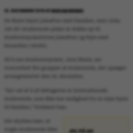
12. DECEMBER 2016
AF
MIRIAM BREMS
De fleste fejrer juleaften med familien, men cirka
100 AU-studerende plejer at dukke op til
studenterpræsternes juleaften og fejre med
hinanden i stedet.
AU’s ene studenterpræst, Jens Munk, ser
overordnet fire grupper af studerende, der opsøger
arrangementet den 24. december.
”Syv ud af ti af deltagerne er internationale
studerende, som ikke har mulighed for at rejse hjem
til familien,” forklarer han.
Det skyldes især, at
nogle studerende ikke
JUL PÅ AU