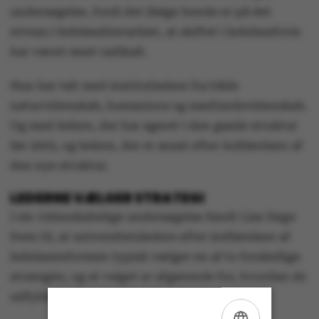
undersøgelse, fordi det ifølge hende er på det
niveau i ledelseshierarkiet, at skiftet i ledelsesform
har været mest radikalt.
Hun har talt med institutledere fra både
naturvidenskab, humaniora og samfundsvidenskab.
Og med ledere, der har ageret i den gamle struktur
før 2003, og ledere, der er ansat efter indførelsen af
den nye struktur.
LEDERNE VÆLGER STRATEGI
I sin videnskabelige undersøgelse fandt Lise Degn
frem til, at universitetsledere efter indførelsen af
ledelsesreformen typisk vælger en af to forskellige
strategier, og at valget er afgørende for, hvordan de
udfylder rollen som ledere.