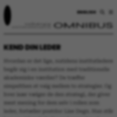
ENGLISH
KEND DIN LEDER
Hvordan er det lige, nutidens institutledere
begår sig i en institution med traditionelle
akademiske værdier? De træffer
simpelthen et valg mellem to strategier. Og
hver især vælger de den strategi, der giver
mest mening for dem selv i rollen som
leder, fortæller postdoc Lise Degn. Hun står