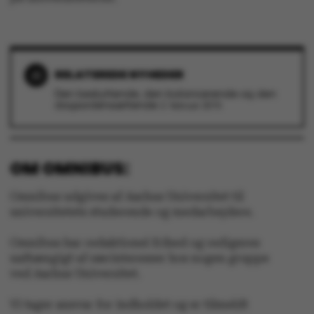
Navn
Udbyder / Domæne
RELATEREDE NYHEDER
be_typo_user
TYPO3 Association
Den beskyttende, den balancerende og den
.au.dk
dagsordensættende
2. februar 2015
fe_typo_user
Typo3 Association
.au.dk
OM OMNIBUS:
Omnibus udgives af Aarhus Universitet til
universitetets studerende og medarbejdere.
Omnibus har redaktionel frihed og redigeres
uafhængigt af særinteresser hos nogen gruppe
ved Aarhus Universitet.
Vi tager ansvar for indholdet og er tilmeldt