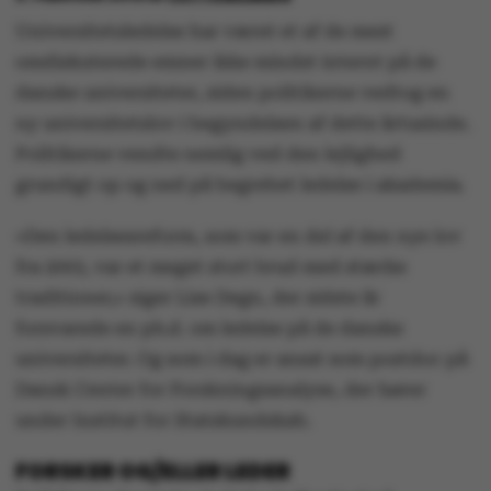
Universitetsledelse har været et af de mest
omdiskuterede emner ikke mindst internt på de
danske universiteter, siden politikerne vedtog en
ny universitetslov i begyndelsen af dette årtusinde.
Politikerne vendte nemlig ved den lejlighed
grundigt op og ned på begrebet ledelse i akademia.
»Den ledelsesreform, som var en del af den nye lov
fra 2003, var et meget stort brud med stærke
traditioner,« siger Lise Degn, der sidste år
forsvarede en ph.d. om ledelse på de danske
universiteter. Og som i dag er ansat som postdoc på
Dansk Center for Forskningsanalyse, der hører
under Institut for Statskundskab.
FORSKER OG/ELLER LEDER