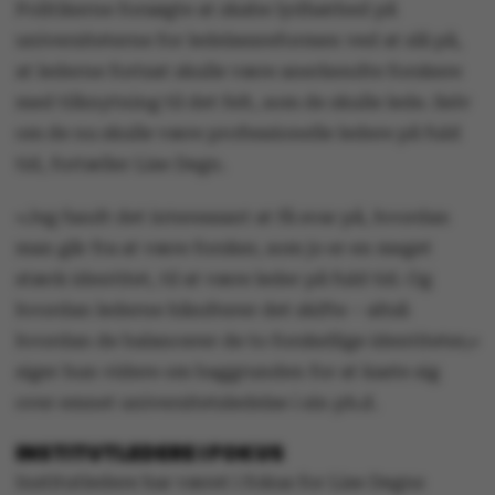
Politikerne forsøgte at skabe lydhørhed på
universiteterne for ledelsesreformen ved at slå på,
at lederne fortsat skulle være anerkendte forskere
med tilknytning til det felt, som de skulle lede. Selv
om de nu skulle være professionelle ledere på fuld
tid, fortæller Lise Degn.
»Jeg fandt det interessant at få svar på, hvordan
man går fra at være forsker, som jo er en meget
stærk identitet, til at være leder på fuld tid. Og
hvordan lederne håndterer det skifte – altså
hvordan de balancerer de to forskellige identiteter,«
siger hun videre om baggrunden for at kaste sig
over emnet universitetsledelse i sin ph.d.
INSTITUTLEDERE I FOKUS
Institutledere har været i fokus for Lise Degns