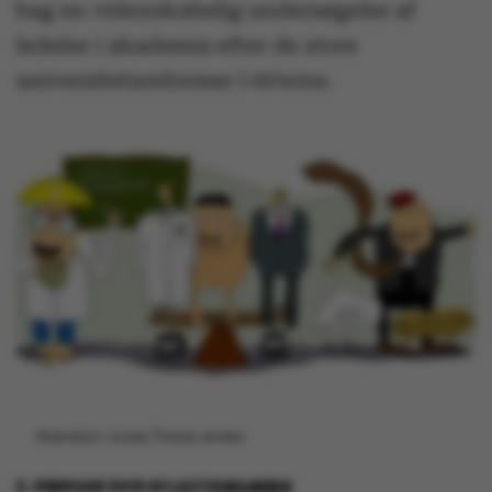
bag en videnskabelig undersøgelse af
ledelse i akademia efter de store
universitetsreformer i 00’erne.
Illustration: Louise Thrane Jensen
2. FEBRUAR 2015
AF
LOTTE BILBERG