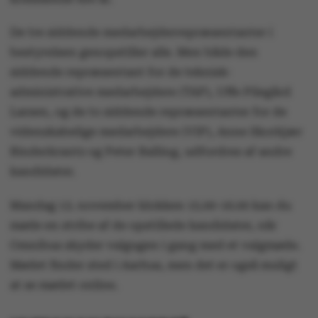
De tre siddende medarbejderrepræsentanter i
bestyrelsen genopstiller alle. Men både den
siddende repræsentant for de teknisk-
administrative medarbejdere (TAP), Uffe Pilegård
Larsen, og de to siddende repræsentanter for de
videnskabelige medarbejdere (VIP), Anne Skorkjær
Binderkrantz og Peter Balling, udfordres af andre
kandidater.
Mandag 13. november klokken 15.00-16.00 kan du
møde en stribe af de opstillede kandidater, når
Omnibus skyder valgugen i gang med et valgmøde.
Mødet finder sted i Aarhus, men det er også muligt
at se mødet online.