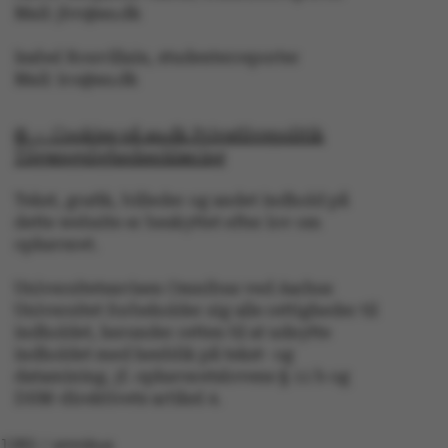
JSESSIONID
Oracle Corporation
Mail: jbv@au.dk
.au.dk
Isabel Rouvillain, studenterreporter
Mail: iro@au.dk
AWSALBTGCORS
Amazon Web Services, Inc.
airtable.com
© — Cookies på au.dk Privatlivspolitik
Tilgængelighedserklæring
Tekst, grafik, billeder og andet indhold på
CFTOKEN
Adobe Inc.
dette website er beskyttet efter lov om
eddiprod.au.dk
ophavsret.
Universitetsavisen Omnibus ved Aarhus
Universitet forbeholder sig alle rettigheder til
indholdet, herunder retten til at udnytte
indholdet med henblik på tekst- og
datamining, jf. ophavsretslovens § 11 b og
DSM-direktivets artikel 4.
OptanonConsent
OneTrust LLC
.pure.au.dk
1282 / omnibus