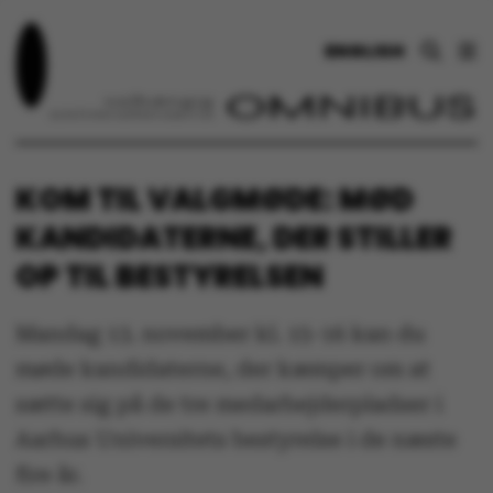
ENGLISH
KOM TIL VALGMØDE: MØD
KANDIDATERNE, DER STILLER
OP TIL BESTYRELSEN
Mandag 13. november kl. 15-16 kan du
møde kandidaterne, der kæmper om at
sætte sig på de tre medarbejderpladser i
Aarhus Universitets bestyrelse i de næste
fire år.