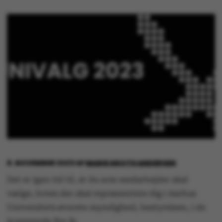
8. NOVEMBER 2023
AF
MARIE GROTH ANDERSEN
Det er igen tid til, at du som medarbejder skal
vælge, hvem der skal repræsentere dig i Aarhus
Universitets øverste myndighed, bestyrelsen, i de
kommende fire år.