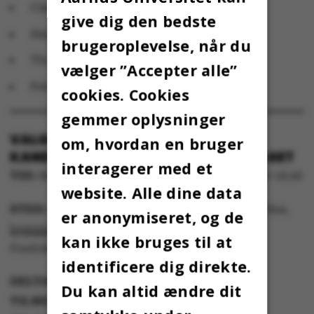
Caroline Adolphsen, BSS VIP-listen
give dig den bedste
Simon Kristensen, Nat/Tech-listen
brugeroplevelse, når du
Thomas Vorup Jensen, Tankens Magt
vælger ”Accepter alle”
Peter Bondo Christensen, egen liste
cookies. Cookies
gemmer oplysninger
VALGMØDE: UNIVALG 2023 – MØD
om, hvordan en bruger
KANDIDATERNE TIL BESTYRELSESVALGET
interagerer med et
TID:
Mandag 13. november 2023 klokken 15.00-16.00
website. Alle dine data
STED:
Preben Hornung Stuen, Studenternes Hus,
er anonymiseret, og de
bygning 1422
, lokale 132
kan ikke bruges til at
Fredrik Nielsens Vej 2-4, 8000 Aarhus C
identificere dig direkte.
DELTAG FYSISK:
Du kan altid ændre dit
TILMELD DIG
meget gerne via
dette