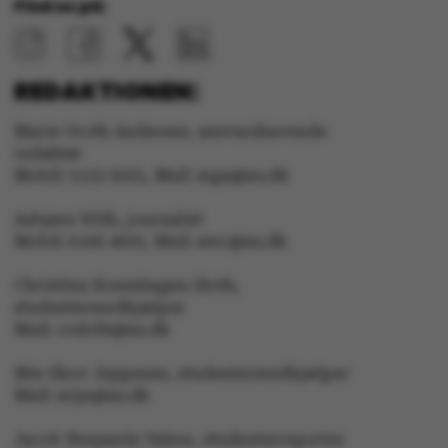
Find os på:
fe_typo_user
Typo3 Association
.au.dk
REDAKTIONEN:
Marie Groth Andersen, ansvarshavende
redaktør
Mobil: 5133 5053, Mail: mga@au.dk
Asbjørn With, journalist
Mobil: 6166 4603, Mail: awc@au.dk
Christina Rosenhagen Sloth,
studentermedhjælper
Mail: crsloth@au.dk
ASP.NET_SessionId
Microsoft Corporation
.au.dk
Mie Skov Jeppesen, studentermedhjælper
Mail: mije@au.dk
Jacob Benjamin Valeur, studenterreporter