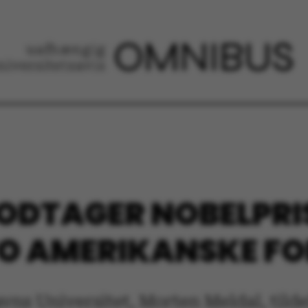
DTAGER NOBELPRIS
O AMERIKANSKE FO
ns Universitet, Morten Meldal, tilde