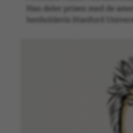
Han deler prisen med de amer
henholdsvis Stanford Univers