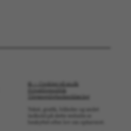
e sættes af vores CMS-
PO3, og bruges til at
e en backend-session,
end-bruger er logget
eller Frontend.
enavn er forbundet
styringssystemet. Det
relt som en
onsidentifikator for at
uligt at gemme
erencer, men i mange
det muligvis ikke
 da det kan indstilles
 af platformen, skønt
orhindres af
© — Cookies på au.dk
inistratorer. I de
de er det indstillet til
Privatlivspolitik
lagt i slutningen af en
ion. Det indeholder en
Tilgængelighedserklæring
entifikator i stedet for
brugerdata.
Tekst, grafik, billeder og andet
e er en purpose
indhold på dette website er
ssion cookie, der
jemmesider, som er
beskyttet efter lov om ophavsret.
crosoft .net- teknologi.
f serveren til at