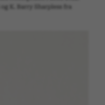
og K. Barry Sharpless fra