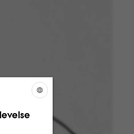
ENGLISH
DANISH
levelse