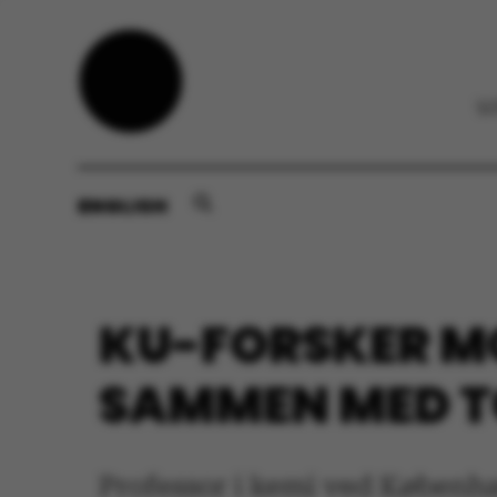
ENGLISH
KU-FORSKER MO
SAMMEN MED T
Professor i kemi ved Københav