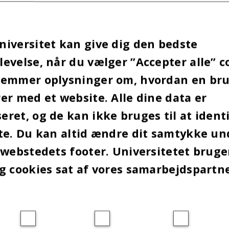
tet modtager Nobelprisen i kemi 2022.
iversitet kan give dig den bedste
evelse, når du vælger ”Accepter alle” c
2022
AF
MARIE GROTH ANDERSEN
gemmer oplysninger om, hvordan en br
n i kemi tildeles i år den danske professor i kem
er med et website. Alle dine data er
ra Københavns Universitet. Han deler prisen med t
ret, og de kan ikke bruges til at identi
e kolleger, nemlig Carolyn R. Bertozzi og K. Barr
te. Du kan altid ændre dit samtykke un
.
 webstedets footer. Universitetet brug
 Sharpless modtager prisen for deres bidrag til u
g cookies sat af vores samarbejdspartn
emi og bio-ortogonal kemi, mens Bertozzi modtage
get klik-kemi til et nyt niveau ved at anvende kli
rganismer.
Det offentliggjorde Nobelkomitéen ved
de
onsdag formiddag i Det Kongelige Svenske