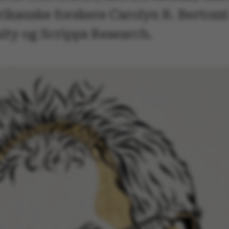
ikanske forskere Carolyn R. Bertozzi 
ity og Scripps Research.