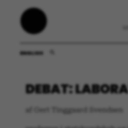
ENGLISH
DEBAT: LABOR
af Gert Tinggaard Svendsen