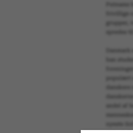
Putnams ba
frivillige
grupper, v
spredes ti
Danmark e
han studer
foreninge
populært s
danskere 
danskerne 
andel af b
mennesker.
nyeste So