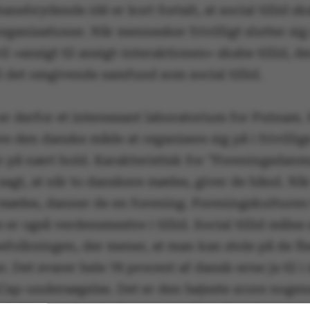
nebrydende idé er kort fortalt, at social tillid sk
 organisationer. Når mennesker frivilligt slutter s
il »ansigt til ansigt-interaktionen« skabe tillid, de
l det omgivende samfund som social tillid.
r derfor et interessant laboratorium for Putnam.
e den danske måde at organisere sig på i frivillig
r på nært hold. Karakteristisk for ”Foreningsdanm
agt, at når to danskere mødes, giver de hånd. Når
mødes, danner de en forening. Foreningskulturen 
er også verdensmestre i tillid. Social tillid måle
efolkningen, der mener, at man kan stole på de fl
 Det svarer hele 78 procent af dansk-erne ja til i
Cap-undersøgelse. Det er den højeste score nogen