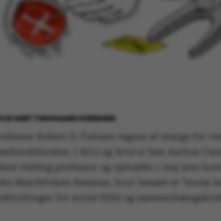
13
AF
GERT TINGGAARD SVENDSEN
ofessor Robert D. Putnam regnes af mange for ve
amfundsforsker. I 2013 og 2014 er han Aarhus Univ
shed visiting professor og optræder i maj som hov
års MatchPoints Seminar, hvor temaet er ”social k
udfordringer for social tillid og sammenhængskraf