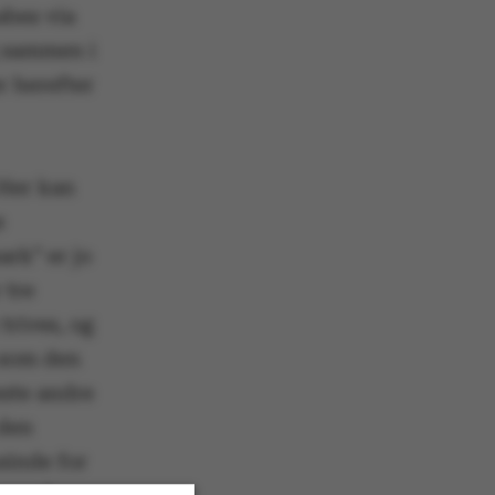
abes via
ig sammen i
r herefter
 Her kan
e
ark” er jo
 tre
trives, og
s som den
este andre
 den
sinde for