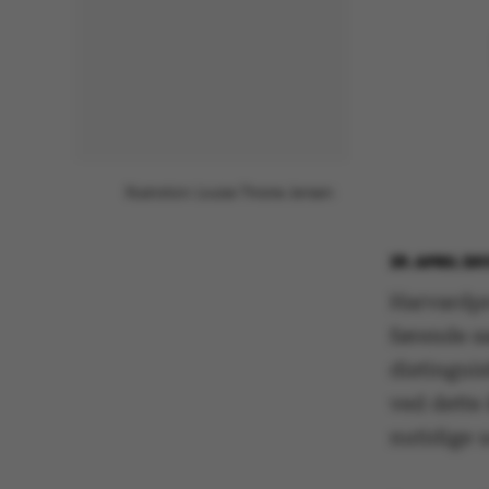
Illustration: Louise Thrane Jensen
29. APRIL 20
Harvardpr
førende s
distingui
ved dette 
nutidige 