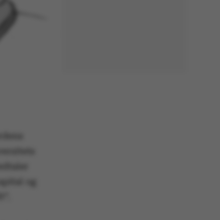
rdens
ersitets
edtaler
apital og
t”.