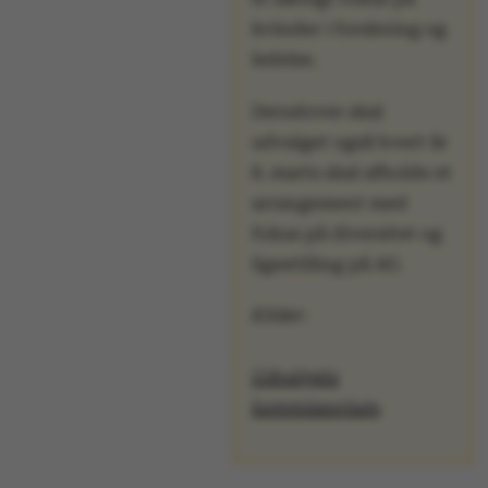
kvinder i forskning og
ledelse.
Navn
Udbyder / Domæne
be_typo_user
Derudover skal
TYPO3 Association
.au.dk
udvalget også hvert år
8. marts skal afholde et
arrangement med
fe_typo_user
Typo3 Association
fokus på diversitet og
.au.dk
ligestilling på AU.
Kilder:
Udvalgets
kommissorium
.