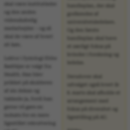
skal være institutleder
handleplan, der skal
og den anden
godkendes af
videnskabelig
universitetsledelsen.
medarbejder – og så
Og den første
skal de være af hvert
handleplan skal have
sit køn.
et særligt fokus på
kvinder i forskning og
Lektor i fysiologi Ebbe
ledelse.
Bødtkjer er valgt fra
Health. Han blev
Derudover skal
prikket på skulderen
udvalget også hvert år
af sin dekan og
8. marts skal afholde et
takkede ja, fordi han
arrangement med
gerne vil gøre en
fokus på diversitet og
indsats for en mere
ligestilling på AU.
ligestillet rekruttering