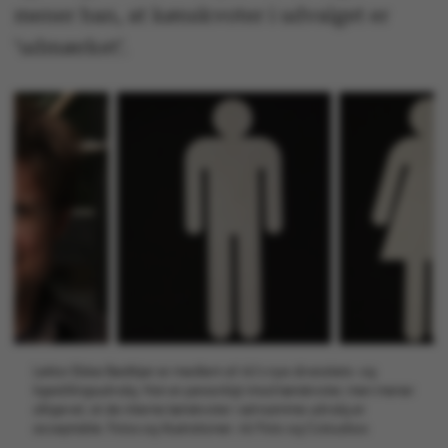
mener han, at kønskvoter i udvalget er
’udmærket’.
Lektor Ebbe Bødtkjer er medlem af AU’s nye diversitets- og
ligestillingsudvalg. Han er personligt imod kønskvoter, men mener
alligevel, at de interne kønskvoter i selvsamme udvalg er
acceptable. Fotos og illustrationer: AU Foto og Colourbox