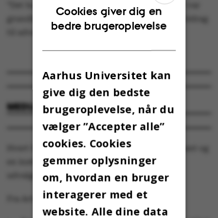
”Det har jeg ikke skænket de store tanker. Det var
ENGLISH
Cookies giver dig en
grundlaget, der var, og jeg ville gerne give et bidrag
bedre brugeroplevelse
DANISH
til udvalget,” siger Ebbe Bødtkjer.
Aarhus Universitet kan
give dig den bedste
MEDLEMMER AF UDVALGET
brugeroplevelse, når du
vælger ”Accepter alle”
cookies. Cookies
Hvert fakultet har udpeget en VIP-repræsentant og
gemmer oplysninger
en institutleder af hvert sit køn til at sidde i
om, hvordan en bruger
udvalget:
interagerer med et
Fra Arts:
website. Alle dine data