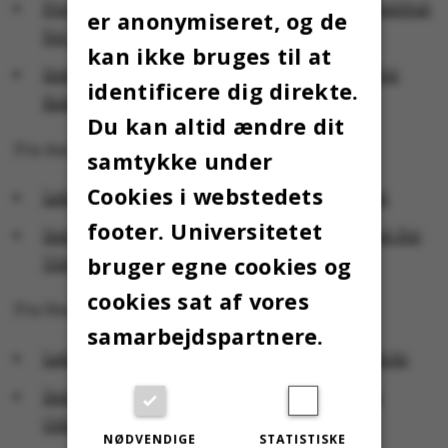
Professor Dorthe Staunæs fra Danmarks Institut
er anonymiseret, og de
for Pædagogik og Uddannelse
kan ikke bruges til at
Institutleder Bjarke Paarup, Institutleder for
identificere dig direkte.
Kultur og Samfund
Du kan altid ændre dit
Fra Aarhus BSS:
samtykke under
Cookies i webstedets
Lektor Natalie Munkholm, Juridisk Institut
footer. Universitetet
Institutleder Jacob Kjær Eskildsen, Institut for
bruger egne cookies og
Virksomhedsledelse
cookies sat af vores
Fra Health:
samarbejdspartnere.
Lektor Ebbe Bødtkjer, Institut for Biomedicin
Institutleder Siri Beier Jensen, Institut for
Odontologi og Oral Sundhed
NØDVENDIGE
STATISTISKE