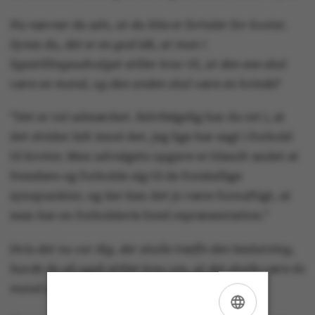
Nu nævner du selv, at du ikke er fortaler for kvoter.
Synes du, det er en god idé, at man i
ligestillingsudvalget stiller krav til, at den ene skal
være en mand, og den anden skal være en kvinde?
”Det er vel udmærket. Selvfølgelig har du ret i, at
det strider lidt imod det, jeg lige har sagt i forhold
til kvoter. Men udvalgets opgave er blandt andet at
fremføre og forholde sig til de forskellige
synspunkter, og der kan det jo være fornuftigt, at
man har en forholdsvis bred repræsentation.”
Hvis det nu var dig, der skulle træffe den beslutning,
havde du så også stillet krav om, at det skulle være én
mand og én kvinde?