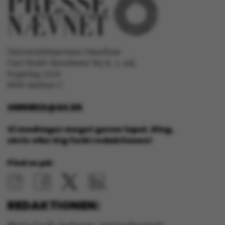
Universitetsavisen Omnibus
Carl Holst-Knudsens Vej 8, 1. sal,
OptanonConsent
OneTrust LLC
bygning 1310
.pure.au.dk
8000 Aarhus C
OMNIBUS@AU.DK
Vi modtager meget gerne input. Ring,
skriv eller kig forbi redaktionen!
Find os på:
REDAKTIONEN: