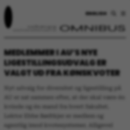
ENGLISH
MEDLEMMER I AU’S NYE
LIGESTILLINGSUDVALG ER
VALGT UD FRA KØNSKVOTER
Nyt udvalg for diversitet og ligestilling på
AU er sat sammen efter, at der skal være én
kvinde og én mand fra hvert fakultet.
Lektor Ebbe Bødtkjer er medlem og
egentlig imod kvotesystemer. Alligevel