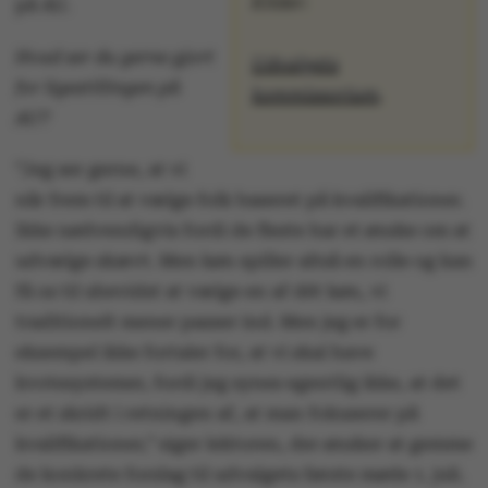
Kilder:
på AU.
Hvad ser du gerne gjort
Udvalgets
for ligestillingen på
kommissorium
.
AU?
”Jeg ser gerne, at vi
når frem til at vælge folk baseret på kvalifikationer.
Ikke nødvendigvis fordi de fleste har et ønske om at
udvælge skævt. Men køn spiller altså en rolle og kan
få os til ubevidst at vælge en af dét køn, vi
traditionelt mener passer ind. Men jeg er for
eksempel ikke fortaler for, at vi skal have
kvotesystemer, fordi jeg synes egentlig ikke, at det
er et skridt i retningen af, at man fokuserer på
kvalifikationer,” siger lektoren, der ønsker at gemme
de konkrete forslag til udvalgets første møde 1. juli.