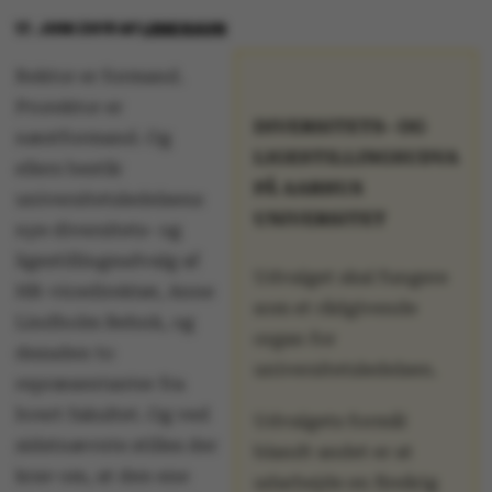
17. JUNI 2019
AF
LENE RAVN
Rektor er formand.
Prorektor er
DIVERSITETS- OG
næstformand. Og
LIGESTILLINGSUDVALG
ellers består
PÅ AARHUS
universitetsledelsens
UNIVERSITET
nye diversitets- og
ligestillingsudvalg af
Udvalget skal fungere
HR-vicedirektør, Anne
som et rådgivende
Lindholm Behnk, og
organ for
desuden to
universitetsledelsen.
repræsentanter fra
hvert fakultet. Og ved
Udvalgets formål
sidstnævnte stilles der
blandt andet er at
krav om, at den ene
udarbejde en fireårig