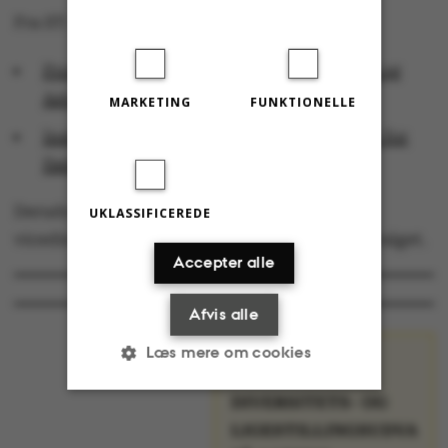
Fra ST:
Professor Klaus Mølmer, Institut for Fysik og
Astronomi
MARKETING
FUNKTIONELLE
Institutleder Michelle H. Williams, Institut for
Fødevarer
Derudover sidder rektor, prorektor og HR-
UKLASSIFICEREDE
vicedirektør
Anne Lindholm Behnk
også i udvalget.
Accepter alle
Afvis alle
Læs mere om cookies
DIVERSITETS- OG
LIGESTILLINGSUDVALG
Nødvendige
Statistiske