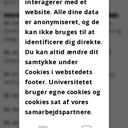
interagerer med et
gerne medbringe sine egne.
website. Alle dine data
PROGRAMMET FOR JULEAFTEN VIL VÆRE:
er anonymiseret, og de
Kl. 15:
Vi mødes i Studenterhus Aarhus–Caféen,
kan ikke bruges til at
Nordre Ringgade 3, 8000 Aarhus C til æbleskiver og
gløgg
identificere dig direkte.
Du kan altid ændre dit
Kl. 16:
De, der har lyst, går sammen med Loa til
samtykke under
julegudstjeneste i Møllevangskirken
Cookies i webstedets
Kl. 17:
Vi forbereder aftenen med borddækning,
footer. Universitetet
anretning af mad osv.
bruger egne cookies og
Kl. 18:
Mad og hygge
cookies sat af vores
Kl. 20:
Sang, dans, gaver og hygge
samarbejdspartnere.
Kl. 24:
Slut på aftenen