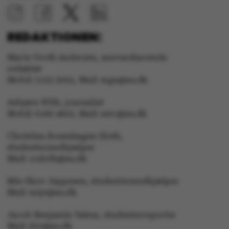
cookies.
REDAKTIONEN:
Marie Groth Andersen, ansvarshavende
Navn
Udbyder / Domæne
redaktør
Mobil: 5133 5053, Mail: mga@au.dk
be_typo_user
TYPO3 Association
.au.dk
Asbjørn With, journalist
Mobil: 6166 4603, Mail: awc@au.dk
fe_typo_user
Typo3 Association
Christina Rosenhagen Sloth,
.au.dk
studentermedhjælper
Mail: crsloth@au.dk
Mie Skov Jeppesen, studentermedhjælper
Mail: mije@au.dk
Jacob Benjamin Valeur, studenterreporter
Mail: jbv@au.dk