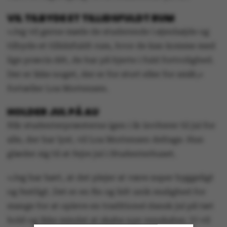
VIL TILBYDE ET TILLIDSFULDT RUM
»Jeg vil gerne møde de studerende i øjenhøjde og
tilbyde et tillidsfuldt rum, hvor de kan komme med
lige præcis dét, de har på hjerte i fuld fortrolighed.
Der er ikke noget, der er for stort eller for småt,«
fortæller Loa Mortensen.
HOLDER JUL PÅ AU
Når studenterpræsterne igen i år inviterer til jul for
alle, der har lyst, vil Loa Mortensen deltage. Hun
glæder sig til at fejre jul i Studenterhuset.
»Jeg har hørt, at det plejer at være super hyggeligt
og festligt. Det er en fin og lidt unik mulighed for
mange for at opleve en traditionel dansk jul på tæt
hold og ikke mindst at skabe nye venskaber. Vi vil