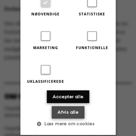
Forberedelserne begynder 18. december
NØDVENDIGE
STATISTISKE
Den 18. december holder studentermenigheden en
forberedelsesaften kl. 19-21 for de tilmeldte, hvor
der laves julegodt og julepynt. Derudover er der
MARKETING
FUNKTIONELLE
mulighed for at lære hinanden lidt at kende inden
juleaften.
UKLASSIFICEREDE
OM OMNIBUS:
Accepter alle
Omnibus udgives af Aarhus Universitet til
Afvis alle
universitetets studerende og medarbejdere.
Læs mere om cookies
Omnibus har redaktionel frihed og redigeres
uafhængigt af særinteresser hos nogen gruppe