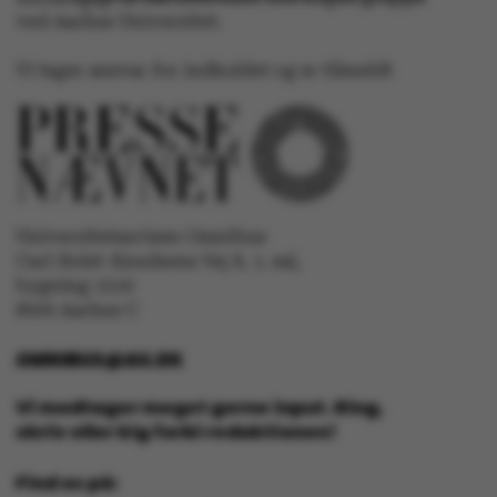
ved Aarhus Universitet.
Nødvendige
Statistiske
Vi tager ansvar for indholdet og er tilmeldt
Marketing
Funktionelle
Uklassificerede
Universitetsavisen Omnibus
Carl Holst-Knudsens Vej 8, 1. sal,
Nødvendige cookies
bygning 1310
hjælper med at gøre
8000 Aarhus C
hjemmesiden brugbar
ved at aktivere nogle
OMNIBUS@AU.DK
grundlæggende
Vi modtager meget gerne input. Ring,
funktioner som
skriv eller kig forbi redaktionen!
navigation mm.
Hjemmesiden kan ikke
Find os på:
fungerer uden disse