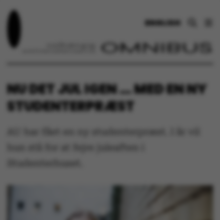
ENGLISH
NU DET JUL IGEN … MED EN NY
STUDENTERPRÆST
AU har fået en ny studenterpræst. I år vil
hun stå for at fejre juleaften i
Studenterhuset.