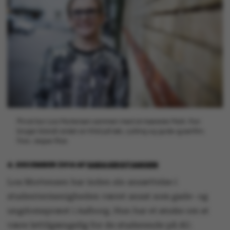
Privat bor Loa Mortensen sammen med sin kæreste Mark. Hun
bruger blandt andet sin fritid på løb, cykling og gode gyserfilm.
Foto: Jesper Rais
4. DECEMBER 2014
AF
SARA KRISTIANSEN
Loa Mortensen har inden sin ansættelse i
studentermenigheden været ansat som gade- og
ungdomspræst i Aalborg. Hun har et ønske om at
være lettilgængelig for de studerende på AU.