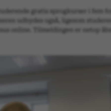
uderende gratis sprogkurser i fem for
meren udbydes også, ligesom studere
sus online. Tilmeldingen er netop åb