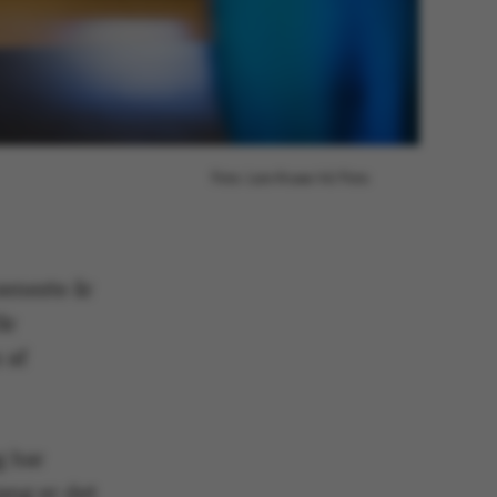
Foto: Lars Kruse/AU Foto
seneste år
år
 af
g har
ang er det