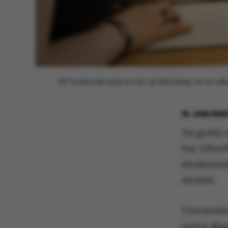
847 studerende søgte om de i alt 260 pladser, da AU udbød 
15. JUNI 202
De gratis 
har tilbu
studerende
studiet.
Universite
netop
åbn