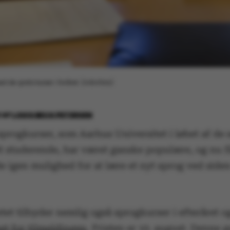
de gratis kurser i foråret. (Arkivfoto)
3
AF
LOUIS BECK PETERSEN
sprogkurser, som Aarhus Universitet i løbet af de 
dt studerende, har været ganske populære, og nu f
 igen mulighed for at lære et nyt sprog ved siden
tet tilbyder nemlig også sprogkurser i efteråret o
et for tilmeldingen
. Fristen er 10. august. Denne g