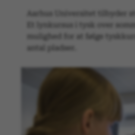
Aarhus Universitet tilbyder st
Et lynkursus i tysk over som
mulighed for at følge tyskkur
antal pladser.