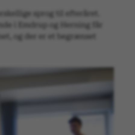
skellige sprog til efteråret.
nde i Emdrup og Herning får
net, og der er et begrænset