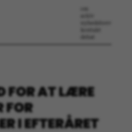
om
arkiv
nyhedsbrev
kontakt
debat
D FOR AT LÆRE
R FOR
ER I EFTERÅRET