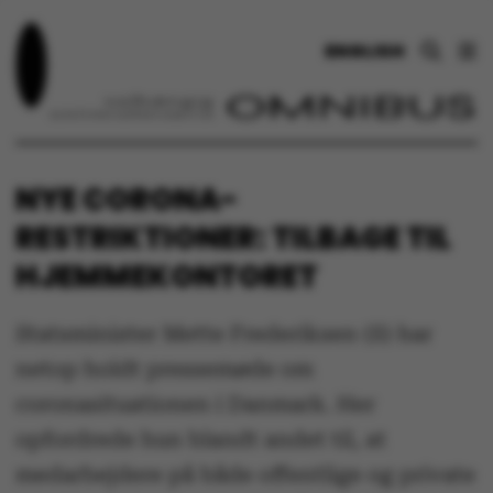
ENGLISH
NYE CORONA-
RESTRIKTIONER: TILBAGE TIL
HJEMMEKONTORET
Statsminister Mette Frederiksen (S) har
netop holdt pressemøde om
coronasituationen i Danmark. Her
opfordrede hun blandt andet til, at
medarbejdere på både offentlige og private