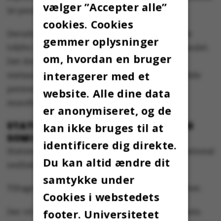
vælger ”Accepter alle”
50 personer.
cookies. Cookies
Derudover udbredes de restriktioner, som i går
gemmer oplysninger
trådte i kraft i hovedsstadsområdet, til hele landet.
om, hvordan en bruger
Det drejer sig blandt andet om, at caféer,
interagerer med et
restauranter og barer skal lukke kl. 22, og at både
personale og gæster disse steder skal bære
website. Alle dine data
mundbind, medmindre de sidder ned.
er anonymiseret, og de
STATSMINISTER: IKKE EN NEDLUKNING
kan ikke bruges til at
SOM I FORÅRET
identificere dig direkte.
Statsministeren afviser, at der er tale om en national
Du kan altid ændre dit
nedlukning, som det var tilfældet i foråret.
samtykke under
Tiltagene gælder foreløbigt til søndag 4. oktober.
Cookies i webstedets
Der vil blive sendt en mail til Aarhus Universitets
footer. Universitetet