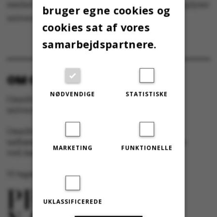
medarbejdere og studerende i løbet af i dag, oplyser
bruger egne cookies og
universitetet.
cookies sat af vores
samarbejdspartnere.
OM OMNIBUS:
NØDVENDIGE
STATISTISKE
Omnibus udgives af Aarhus Universitet til
universitetets studerende og medarbejdere.
Omnibus har redaktionel frihed og redigeres
uafhængigt af særinteresser hos nogen gruppe
MARKETING
FUNKTIONELLE
ved Aarhus Universitet.
Vi tager ansvar for indholdet og er tilmeldt
UKLASSIFICEREDE