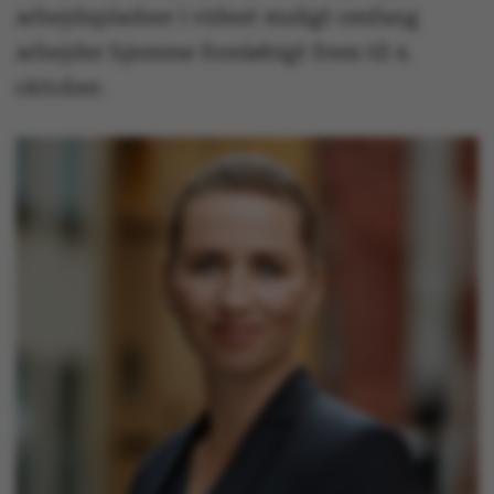
arbejdspladser i videst muligt omfang
arbejder hjemme foreløbigt frem til 4.
oktober.