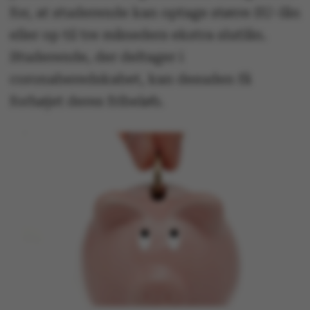
for, at studerende kan optage større SU-lån
eller op til tre måneders ekstra slutlån.
Studerende, der deltager i
coronaberedskabet, kan desuden få
forhøjet deres fribeløb.