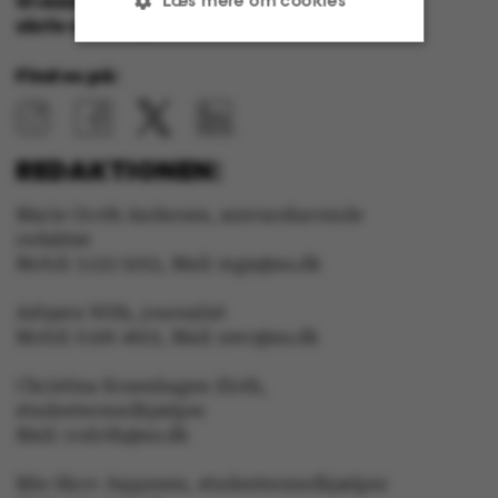
Vi modtager meget gerne input. Ring,
skriv eller kig forbi redaktionen!
Find os på:
Nødvendige
Statistiske
Marketing
Funktionelle
REDAKTIONEN:
Uklassificerede
Marie Groth Andersen, ansvarshavende
redaktør
Mobil: 5133 5053, Mail: mga@au.dk
Asbjørn With, journalist
Nødvendige cookies
Mobil: 6166 4603, Mail: awc@au.dk
hjælper med at gøre
hjemmesiden brugbar
Christina Rosenhagen Sloth,
ved at aktivere nogle
studentermedhjælper
grundlæggende
Mail: crsloth@au.dk
funktioner som
navigation mm.
Mie Skov Jeppesen, studentermedhjælper