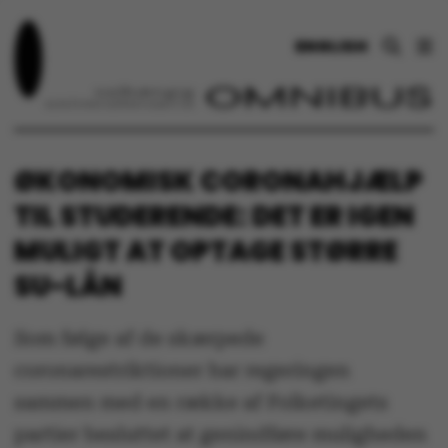
ENGLISH
ØKONOMISK CORONAHJÆLP
TIL STUDERENDE: DET ER IGEN
MULIGT AT OPTAGE STØRRE
SU-LÅN
Som følge af de skærpede
coronarestriktioner har regeringen
sammen med en række af Folketingets
partier besluttet at genindføre muligheden