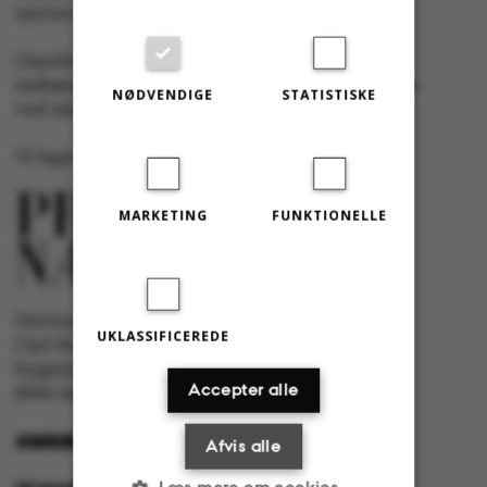
universitetets studerende og medarbejdere.
Omnibus har redaktionel frihed og redigeres
uafhængigt af særinteresser hos nogen gruppe
NØDVENDIGE
STATISTISKE
ved Aarhus Universitet.
Vi tager ansvar for indholdet og er tilmeldt
MARKETING
FUNKTIONELLE
Universitetsavisen Omnibus
UKLASSIFICEREDE
Carl Holst-Knudsens Vej 8, 1. sal,
bygning 1310
Accepter alle
8000 Aarhus C
OMNIBUS@AU.DK
Afvis alle
Læs mere om cookies