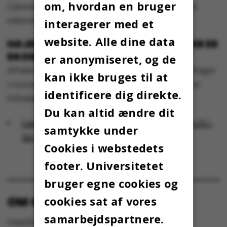
om, hvordan en bruger
I januar stiger beløbet til op til 6.468 kroner om
måneden.
interagerer med et
website. Alle dine data
HØJERE FRIBELØB TIL STUDERENDE, DER ER
EN DEL AF CORONABEREDSKABET
er anonymiseret, og de
Aftalen honorerer også de studerende, der deltager
kan ikke bruges til at
i coronaberedskabet, som kan få forhøjet deres
identificere dig direkte.
fribeløb.
Du kan altid ændre dit
Læs mere om de nye muligheder for ekstra SU-
samtykke under
lån på su.dk
Cookies i webstedets
footer. Universitetet
bruger egne cookies og
OM OMNIBUS:
cookies sat af vores
samarbejdspartnere.
Omnibus udgives af Aarhus Universitet til