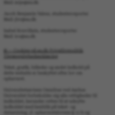
Hjemmesiden kan ikke
Mail: mije@au.dk
fungerer uden disse
Jacob Benjamin Valeur, studenterreporter
cookies.
Mail: jbv@au.dk
Isabel Rouvillain, studenterreporter
Mail: iro@au.dk
Navn
Udbyder / Domæne
© — Cookies på au.dk Privatlivspolitik
be_typo_user
TYPO3 Association
.au.dk
Tilgængelighedserklæring
Tekst, grafik, billeder og andet indhold på
dette website er beskyttet efter lov om
fe_typo_user
Typo3 Association
ophavsret.
.au.dk
Universitetsavisen Omnibus ved Aarhus
Universitet forbeholder sig alle rettigheder til
indholdet, herunder retten til at udnytte
indholdet med henblik på tekst- og
datamining, jf. ophavsretslovens § 11 b og