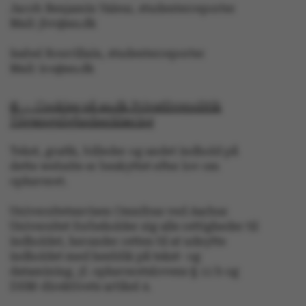
Jacob Benjamin Valeur, studenterreporter
Mail: jbv@au.dk
Isabel Rouvillain, studenterreporter
Mail: iro@au.dk
ASP.NET_SessionId
Microsoft Corporation
.au.dk
© — Cookies på au.dk Privatlivspolitik
Tilgængelighedserklæring
Tekst, grafik, billeder og andet indhold på
JSESSIONID
Oracle Corporation
dette website er beskyttet efter lov om
.au.dk
ophavsret.
Universitetsavisen Omnibus ved Aarhus
Universitet forbeholder sig alle rettigheder til
ARRAffinity
Microsoft Corporation
.mitstudie.au.dk
indholdet, herunder retten til at udnytte
indholdet med henblik på tekst- og
datamining, jf. ophavsretslovens § 11 b og
DSM-direktivets artikel 4.
esctx
Microsoft Corporation