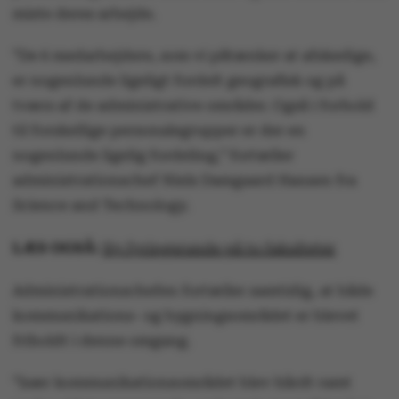
miste deres arbejde.
”De 6 medarbejdere, som vi påtænker at afskedige,
er nogenlunde ligeligt fordelt geografisk og på
tværs af de administrative områder. Også i forhold
til forskellige personalegrupper er der en
nogenlunde ligelig fordeling,” fortæller
administrationschef Niels Damgaard Hansen fra
Science and Technology.
LÆS OGSÅ:
Ny fyringsrunde på to fakulteter
Administrationschefen fortæller samtidig, at både
kommunikations- og bygningsområdet er blevet
friholdt i denne omgang.
”Især kommunikationsområdet blev hårdt ramt