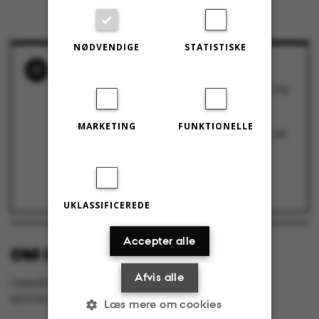
NØDVENDIGE
STATISTISKE
RELATEREDE NYHEDER
3 står til at miste deres arbejde på Health. Og
sandsynligvis under 10 på Science and
Technology
9. oktober 2017
MARKETING
FUNKTIONELLE
Aase Pedersen til ledelsen: ”Hvis I vil spare, så
planlæg det dog, så vi ikke skal ud i
fyringsrunder”
14. september 2017
Ny fyringsrunde på to fakulteter
14. september 2017
UKLASSIFICEREDE
Accepter alle
OM OMNIBUS:
Afvis alle
Omnibus udgives af Aarhus Universitet til
universitetets studerende og medarbejdere.
Læs mere om cookies