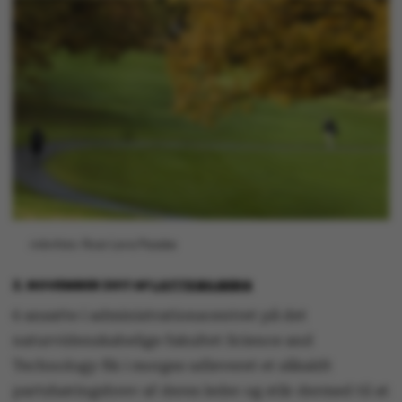
Arkivfoto: Roar Lava Paaske
2. NOVEMBER 2017
AF
LOTTE BILBERG
6 ansatte i administrationscentret på det
naturvidenskabelige fakultet Science and
Technology fik i morges udleveret et såkaldt
partshøringsbrev af deres leder og står dermed til at