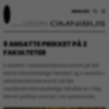
ENGLISH
8 ANSATTE PRIKKET PÅ 2
FAKULTETER
6 ansatte i administrationscentret på det
naturvidenskabelige fakultet og 2 ansatte i
administrationscentret på det
sundhedsvidenskabelige fakultet er i dag
blevet prikket som led i en sparerunde.