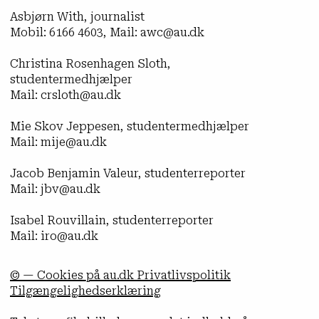
Asbjørn With, journalist
Mobil: 6166 4603, Mail: awc@au.dk
Christina Rosenhagen Sloth,
studentermedhjælper
Mail: crsloth@au.dk
Mie Skov Jeppesen, studentermedhjælper
Mail: mije@au.dk
Jacob Benjamin Valeur, studenterreporter
Mail: jbv@au.dk
Isabel Rouvillain, studenterreporter
Mail: iro@au.dk
© — Cookies på au.dk Privatlivspolitik
Tilgængelighedserklæring