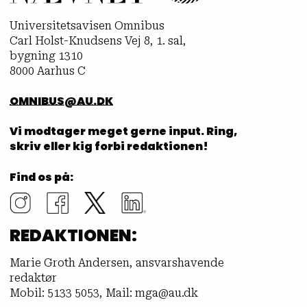
Universitetsavisen Omnibus
Carl Holst-Knudsens Vej 8, 1. sal,
bygning 1310
8000 Aarhus C
OMNIBUS@AU.DK
Vi modtager meget gerne input. Ring,
skriv eller kig forbi redaktionen!
Find os på:
REDAKTIONEN:
Marie Groth Andersen, ansvarshavende
redaktør
Mobil: 5133 5053, Mail: mga@au.dk