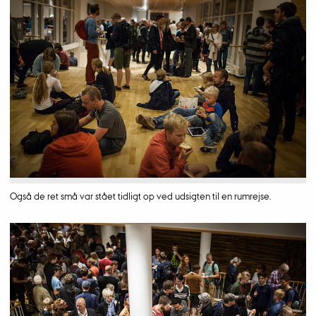
Også de ret små var stået tidligt op ved udsigten til en rumrejse.