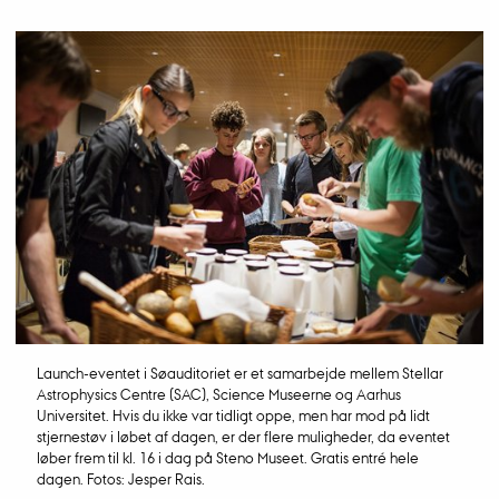
Launch-eventet i Søauditoriet er et samarbejde mellem Stellar
Astrophysics Centre (SAC), Science Museerne og Aarhus
Universitet. Hvis du ikke var tidligt oppe, men har mod på lidt
stjernestøv i løbet af dagen, er der flere muligheder, da eventet
løber frem til kl. 16 i dag på Steno Museet. Gratis entré hele
dagen. Fotos: Jesper Rais.