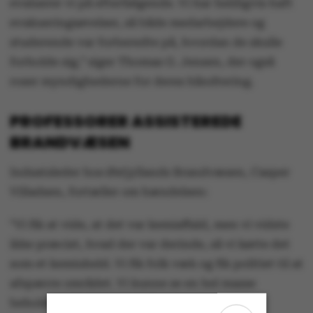
evaluerer vi på efterfølgende. Vi har heldigvis haft
evakueringsøvelser, så både medarbejdere og
studerende var forberedte på, hvordan de skulle
forholde sig,” siger Thomas G. Jensen, der også
roser myndighederne for deres håndtering.
PROFESSORER ASSISTEREDE
BRANDVÆSEN
Indsatsleder hos Østjyllands Brandvæsen, Casper
Villadsen, fortæller om hændelsen:
"Vi fik at vide, at det var kemiaffald, men vi vidste
ikke præcist, hvad der var derinde, så vi kørte det
som et kemiuheld. Vi fik folk væk og fik politiet til at
afspærre området. Vi kunne se en hel masse
beholdere derinde, blandt andet med noget