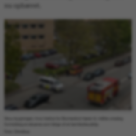
nu ophævet.
Skou-bygningen, hvor Institut for Biomedicin hører til, måtte onsdag
formiddag evakueres som følge af et kemikalieudslip.
Foto: Omnibus