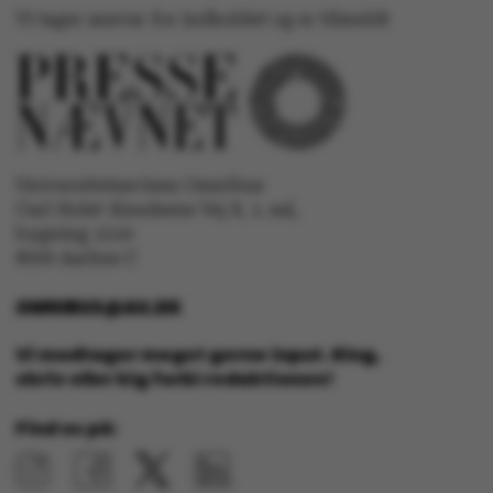
Vi tager ansvar for indholdet og er tilmeldt
ASP.NET_SessionId
Microsoft Corporation
.au.dk
Universitetsavisen Omnibus
Carl Holst-Knudsens Vej 8, 1. sal,
JSESSIONID
Oracle Corporation
.au.dk
bygning 1310
8000 Aarhus C
OMNIBUS@AU.DK
ARRAffinity
Microsoft Corporation
.mitstudie.au.dk
Vi modtager meget gerne input. Ring,
skriv eller kig forbi redaktionen!
Find os på:
esctx
Microsoft Corporation
.login.microsoftonline.co