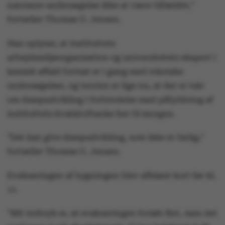
nærmere undersøgelse ikke at være tilfældet,”
fortæller Thomas G. Jensen.
Han oplyser, at instituttets
arbejdsmiljøorganisation og universitetets ekspert i
kemisk affald fortsat er i gang med tekniske
undersøgelser, og teorien er lige nu, at der er tale
om dampudvikling i forbindelse med påfyldning af
instituttets kvælstoftanke her til morgen.
”Det kan give dampudvikling, som ikke er farlig,”
fortæller Thomas G. Jensen.
Evakueringen af bygningen blev afblæst kort før kl.
11.
”Mit indtryk er, at evakueringen forløb fint, men det