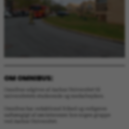
Navn
Udbyder / Domæne
be_typo_user
TYPO3 Association
.au.dk
fe_typo_user
Typo3 Association
.au.dk
OM OMNIBUS:
Omnibus udgives af Aarhus Universitet til
universitetets studerende og medarbejdere.
Omnibus har redaktionel frihed og redigeres
uafhængigt af særinteresser hos nogen gruppe
ved Aarhus Universitet.