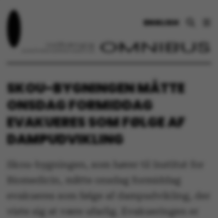
ENGLISH
SKOU-BYGNINGEN MÅTTE
ONSDAG FORMIDDAG
EVAKUERES SOM FØLGE AF
DAMPUDVIKLING
Skou-bygningen, som hører til Institut for
Biomedicin, måtte onsdag formiddag
evakueres som følge af dampudvikling, der
viste sig at være ufarlig. Evakueringen er