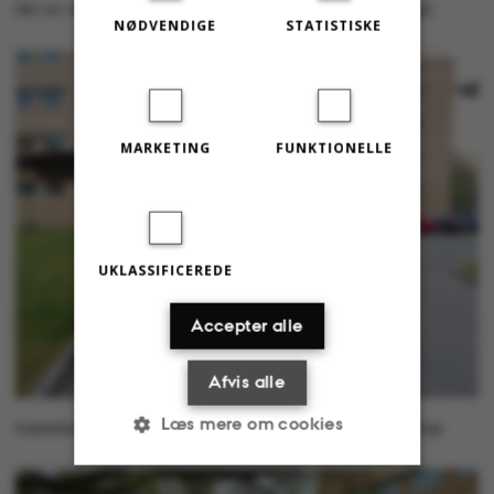
Det var ved bygning 1115's varegård, at dampene blev opdaget.
NØDVENDIGE
STATISTISKE
MARKETING
FUNKTIONELLE
UKLASSIFICEREDE
Accepter alle
Afvis alle
Læs mere om cookies
Indsatsleder Casper Villadsen fortæller, at udslippet ikke var farligt.