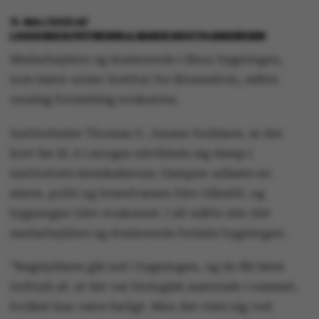
11. MAJ 2022
AF
LOUIS BECK PETERSEN & MARIE GROTH ANDERSEN
Medarbejdere og studerende i Skou-bygningen,
som hører under Institut for Biomedicin, måtte
onsdag formiddag evakueres.
Institutleder Thomas G. Jensen forklarer, at der
kort før kl. 9 i morges udviklede sig damp i
instituttets kemikalierum. Dampen udløste en
alarm, politi og brandvæsen blev tilkaldt, og
bygningen blev evakueret. I alt måtte 200-300
medarbejdere og studerende forlade bygningen.
”Røgdykkere gik ind i bygningen, og de fik først
indtryk af, at der var biologisk materiale i rummet,
hvilket kan være farligt. Men det viste sig ved