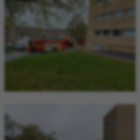
Nødvendige
Statistiske
Marketing
Funktionelle
Uklassificerede
Nødvendige cookies
hjælper med at gøre
hjemmesiden brugbar
ved at aktivere nogle
grundlæggende
funktioner som
navigation mm.
Hjemmesiden kan ikke
fungerer uden disse
cookies.