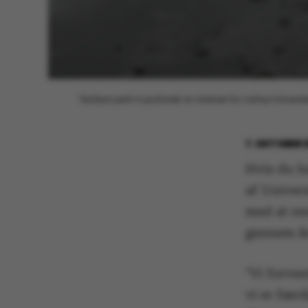
'Solidum petit in profundis' er mottoet for Aarhus Universi
7. OKTOBER 
Hvis du h
af Univers
med at ren
gennem år
"Vi forven
vi er færd