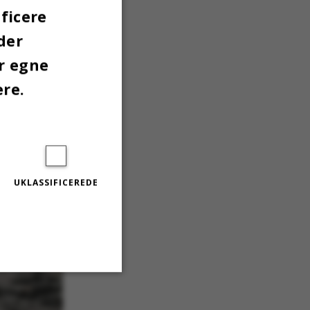
ficere
der
er egne
ere.
UKLASSIFICEREDE
Uklassificerede