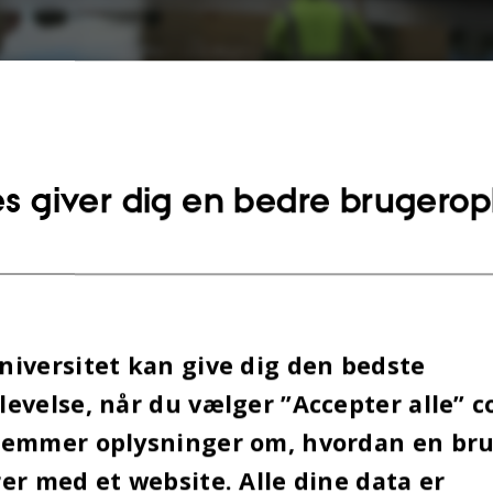
s giver dig en bedre brugerop
reprenør Dan Jord A/S har fået entreprisen på
iversitet kan give dig den bedste
gen, og Omnibus trak i gummistøvlerne for at k
evelse, når du vælger ”Accepter alle” c
 at se, hvad der er dukket op af dyndet. Søen er ne
gemmer oplysninger om, hvordan en br
or vand, efter at arbejdet har været i gang siden t
er med et website. Alle dine data er
Og lidt er der da dukket op, men mere om det sene