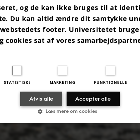
ret, og de kan ikke bruges til at identi
te. Du kan altid ændre dit samtykke un
 webstedets footer. Universitetet brug
g cookies sat af vores samarbejdspartn
STATISTISKE
MARKETING
FUNKTIONELLE
Afvis alle
Accepter alle
Læs mere om cookies
Statistiske
Marketing
Funktionelle