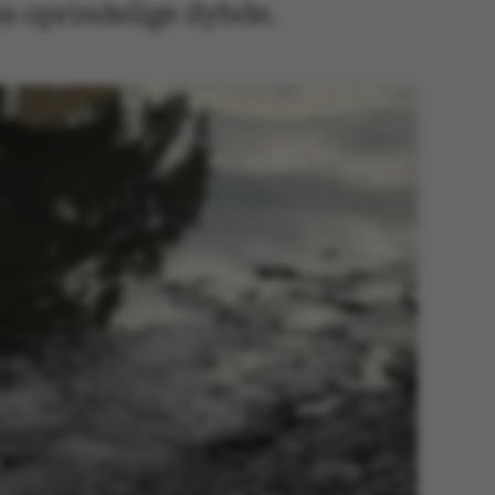
ens oprindelige dybde.