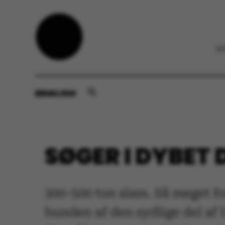
ENGLISH
SØGER I DYBET 
300-500 ton slam. Så meget fo
bunden af den sydlige del af