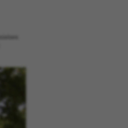
erencer, men i mange
det muligvis ikke
 da det kan indstilles
 af platformen, skønt
orhindres af
inistratorer. I de
de er det indstillet til
lagt i slutningen af en
ion. Det indeholder en
anielsen
entifikator i stedet for
brugerdata.
e er en purpose
ssion cookie, der
jemmesider, som er
crosoft .net- teknologi.
f serveren til at
 en anonym
on.
mål platform session
gt af websteder skrevet
s normalt til at
 en anonym
on af serveren.
is set by websites run
dows Azure cloud
 is used for load
o make sure the visitor
ts are routed to the