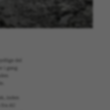
ydlige del
er i gang
nden
de.
æk, inden
n fra AU