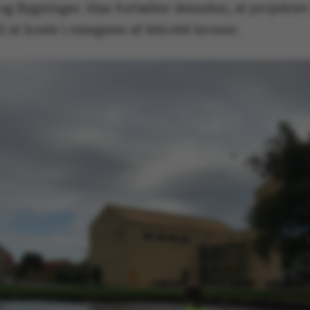
g Bygninger. Han fortæller desuden, at projektet 
l at koste i omegnen af 600.000 kroner.