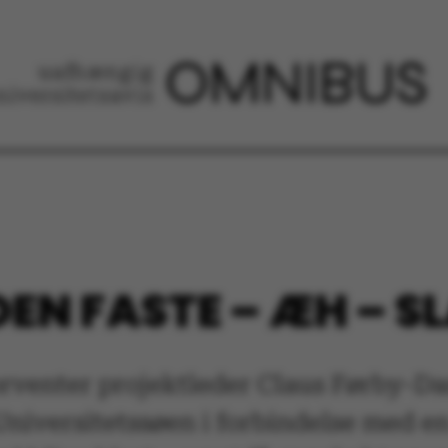
DEN FASTE – ÆH – S
rventer projektleder Claus Førby-Dani
 Universitetssøen i forbindelse med 