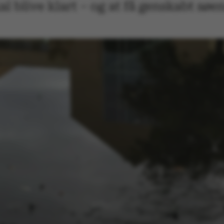
al blive klart – og at få genskabt sø