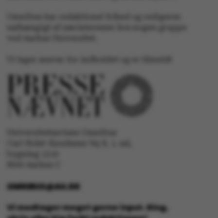
fungerer uden disse
Omnibus har redaktionel frihed og redigeres
cookies.
uafhængigt af særinteresser hos nogen gruppe
ved Aarhus Universitet.
Vi tager ansvar for indholdet og er tilmeldt
Navn
Udbyder / Domæne
be_typo_user
TYPO3 Association
.au.dk
Universitetsavisen Omnibus
fe_typo_user
Typo3 Association
Carl Holst-Knudsens Vej 8, 1. sal,
.au.dk
bygning 1310
8000 Aarhus C
OMNIBUS@AU.DK
Vi modtager meget gerne input. Ring,