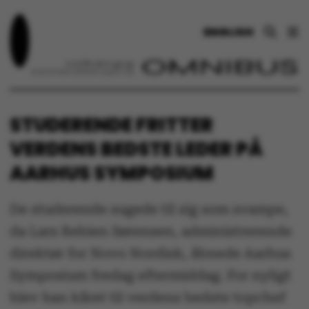
ENGLISH
STUDERENDE FRITTER
VERDENS BEDSTE LEDER PÅ
AARHUS SYMPOSIUM
De studerende sugede til sig som svampe,
da Lars Rebien Sørensen, administrerende
direktør for Novo Nordisk, åbnede Aarhus
Symposium fredag eftermiddag. For nyligt
blev han kåret til verdens bedste topchef