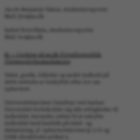
CFTOKEN
Adobe Inc.
eddiprod.au.dk
Jacob Benjamin Valeur, studenterreporter
Mail: jbv@au.dk
Isabel Rouvillain, studenterreporter
Mail: iro@au.dk
© — Cookies på au.dk Privatlivspolitik
Tilgængelighedserklæring
OptanonConsent
OneTrust LLC
.pure.au.dk
Tekst, grafik, billeder og andet indhold på
dette website er beskyttet efter lov om
ophavsret.
Universitetsavisen Omnibus ved Aarhus
Universitet forbeholder sig alle rettigheder til
indholdet, herunder retten til at udnytte
indholdet med henblik på tekst- og
datamining, jf. ophavsretslovens § 11 b og
DSM-direktivets artikel 4.