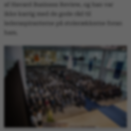
af Havard Business Review, og han var
ikke karrig med de gode råd til
lederaspiranterne på stolerækkerne foran
ham.