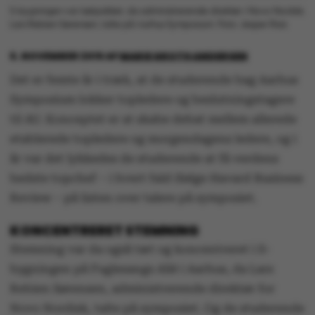
S-bygningen var tætpakket, da administrerende direktør i Novo Nordisk,
Lars Rebien Sørensen, talte på Aarhus Symposium. Foto: Jesper Rais
6. NOVEMBER 2015
AF
MARIE GROTH ANDERSEN
Det er femte år i træk, at de studerende bag Aarhus
Symposium lokker topledere og beslutningstagere
til AU. Konceptet er at skabe debat mellem allerede
etablerede topledere og morgendagens ledere, og i
år var det lykkedes de studerende at få verdens
bedste topchef – i hvert fald ifølge Havard Business
Review – på listen over talere på symposiet.
KONCENTRERET STEMNING
Stemning var da også tæt og koncentreret i S-
bygningen på Fuglesangs Allé i Aarhus, da Lars
Rebien Sørensen, administrerende direktør for
Novo Nordisk, talte på symposiet. Og de studerende