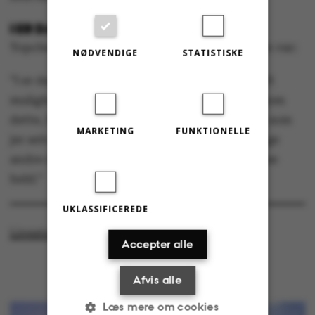
I ER DAMN LUCKY!
Topchefens sidste råd til de studerende i salen var:
NØDVENDIGE
STATISTISKE
”I er damn lucky, at I bor i Danmark og har haft
mulighed for at komme ind på et universitet som
dette, hvor I møder andre heldige mennesker som
MARKETING
FUNKTIONELLE
jer selv. Husk på, hvor heldige I er. Der er mange
andre derude i verden, der ikke har haft samme
held.”
UKLASSIFICEREDE
Livestreaming fra Aarhus Symposium 2015
Accepter alle
Afvis alle
Læs mere om cookies