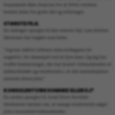
forpassede ikke chancen for at fritte verdens
bedste leder for gode råd og erfaringer.
STØRSTE FEJL
En deltager spurgte til den største fejl, Lars Rebien
Sørensen har begået som leder.
”Jeg har måttet influere mine kollegaers liv
negativt, for eksempel ved at fyre dem. Og jeg har
truffet beslutninger, der har kostet virksomheden et
milliardbeløb og resulterede i, at 400 medarbejdere
mistede deres jobs.”
KONSULENTVIRKSOMHED ELLER EJ?
En anden spurgte til, hvad Novo Nordisk-
direktøren tænker om, at mange studerende søger
jobs i konsulentvirksomheder.