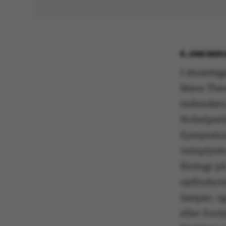
8. JUNI 2023
I stueeta
Mens Theo
indendørs 
Nobelpark
Symposion
veloplyste
filologi p
opfindsom
lamper, o
eller ford