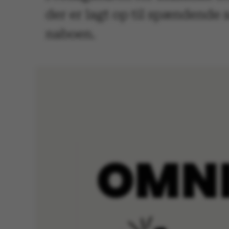
der er lagt op til spændende s
naboen.