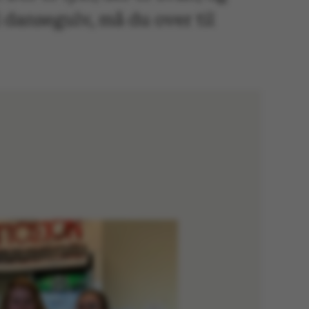
l dansegulv, må du over til