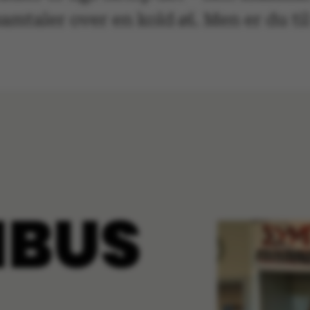
amtaler over en kold øl. Men er du ti