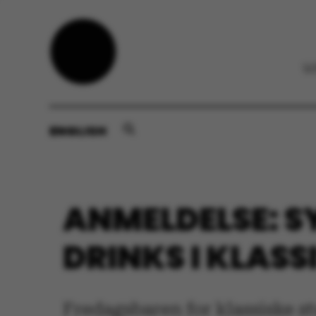
ENGLISH
ANMELDELSE: 
DRINKS I KLAS
Fredagsbaren for klassiske stud