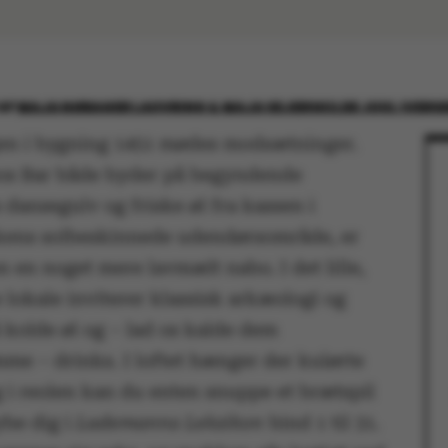
AF
MAJA NØRAGER LAUVRING & MAJA SEJERSKILDE JUUL IVERS
gen i bygning 1451 mødes modsætninger.
s Bar både byder på begyndende
dansegulv og friske øl fra kassen i
ens solbeskinnede udendørsområde, er
 en noget mere lavmælt nabo. I det lille,
 lokale inviterer klassisk arkæologi og
å kolde øl og – lad os kalde dem
me – drinks. I loftet hænger der kulørte
g i reolen kan du enten snuppe et brætspil
ybe dig i
Lademanns Leksikon
bind 1 til 31.