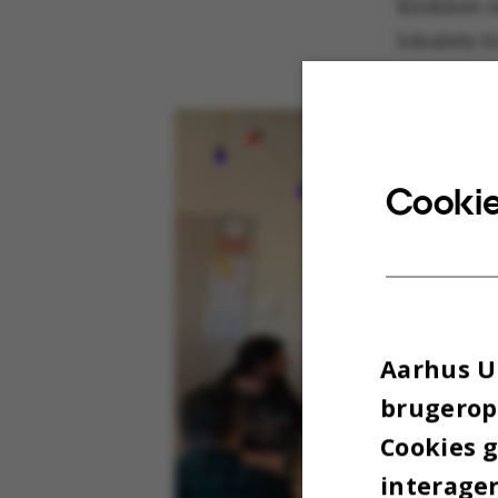
Klokken n
lokalets t
Cookie
Aarhus Un
brugeropl
Cookies 
interager