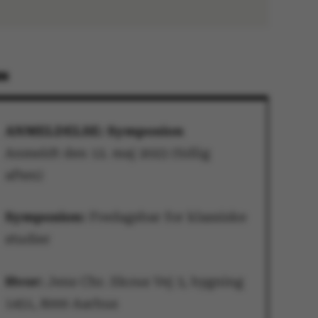
EN
ANMELDELSE: Symposion
Anmeldt den 12. maj 2023 (tidlig
aften)
Symposion:
Fredagsbar for klassiske
studier
Hvor:
Jens Chr. Skous Vej 3, bygning
1451, 8000 Aarhus