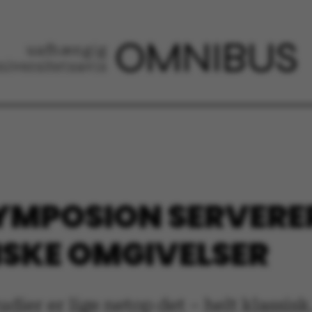
SYMPOSION SERVER
SISKE OMGIVELSER
ier er lige netop det – helt klassisk. 