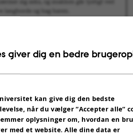
ærmer sig seks, og snakken går lystigt ved
re langborde og bag baren.
s giver dig en bedre brugerop
iversitet kan give dig den bedste
evelse, når du vælger ”Accepter alle” c
gemmer oplysninger om, hvordan en br
er med et website. Alle dine data er