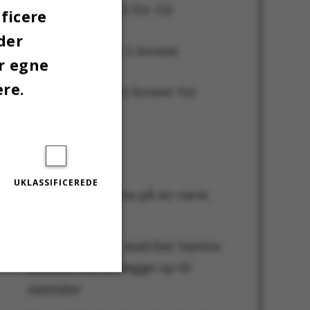
Drinks: 10 kroner (2 for 15)
ficere
der
Kaffe og sodavand: 5 kroner
er egne
ere.
Shots: 10 kroner (15 kroner for
specialshots)
Plus:
UKLASSIFICEREDE
Dejligt indeklima på en varm
forårsaften
Musikniveauet matcher barens
mission om at lægge op til
samtaler
Uklassificerede