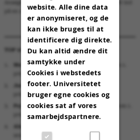
Ansøgerne får 26. juli svar på, om de er kommet ind
website. Alle dine data
på en uddannelse.
er anonymiseret, og de
kan ikke bruges til at
identificere dig direkte.
Du kan altid ændre dit
TOP 10
samtykke under
Medicin:
2.698 ansøgninger (heraf 997 som 1.
Cookies i webstedets
prioritet)
footer. Universitetet
Jura:
1.607 ansøgninger (heraf 646 som 1.
bruger egne cookies og
prioritet)
cookies sat af vores
Psykologi:
1.599 ansøgninger (heraf 652 som 1.
prioritet)
samarbejdspartnere.
Almen erhvervsøkonomi (HA):
1.420
ansøgninger (heraf 604 som 1. prioritet)