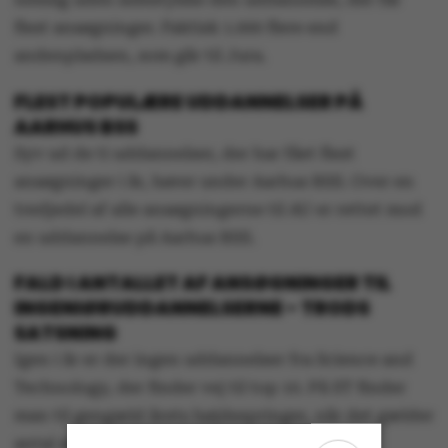
flest ansøgninger. Faktisk 1.000 flere end
andenpladsen, som går til Jura.
FLEST POPULÆRE UDDANNELSER PÅ
AARHUS BSS
Syv ud de ti uddannelser, der har fået flest
ansøgninger i år, hører under Aarhus BSS. Over en
tredjedel af alle ansøgningerne til AU er rettet mod
en uddannelse på Aarhus BSS.
FALD I ANTALLET AF ANSØGNINGER TIL
INGENIØRUDDANNELSERNE - TRODS
SATSNING
Igen i år er der ingen uddannelser fra Science and
Technology, der finder vej til top 10. På ST finder
man til gengæld årets højdespringer, når det gælder
antal ansøgninger i forhold til sidste år.