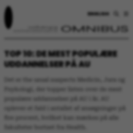
ENGLISH
TOP 10: DE MEST POPULÆRE
UDDANNELSER PÅ AU
Det er the usual suspects Medicin, Jura og
Psykologi, der topper listen over de mest
populære uddannelser på AU i år. AU
oplever et fald i antallet af ansøgninger på
fire procent, hvilket kan mærkes på alle
fakulteter bortset fra Health.