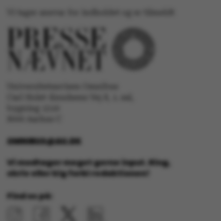
Vi tager ansvar for indholdet og er tilmeldt
Navn
Udbyder / Domæne
be_typo_user
TYPO3 Association
.au.dk
Universitetsavisen Omnibus
Carl Holst-Knudsens Vej 8, 1. sal,
bygning 1310
fe_typo_user
Typo3 Association
8000 Aarhus C
.au.dk
OMNIBUS@AU.DK
Vi modtager meget gerne input. Ring,
skriv eller kig forbi redaktionen!
Find os på: