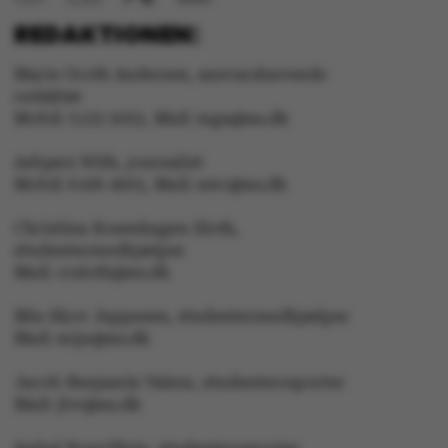
REDAKTIONEN:
Marie Groth Andersen, ansvarshavende
ASP.NET_SessionId
Microsoft Corporation
redaktør
.au.dk
Mobil: 5133 5053, Mail: mga@au.dk
Asbjørn With, journalist
Mobil: 6166 4603, Mail: awc@au.dk
JSESSIONID
Oracle Corporation
.au.dk
Christina Rosenhagen Sloth,
studentermedhjælper
Mail: crsloth@au.dk
ARRAffinity
Microsoft Corporation
.mitstudie.au.dk
Mie Skov Jeppesen, studentermedhjælper
Mail: mije@au.dk
Jacob Benjamin Valeur, studenterreporter
Mail: jbv@au.dk
esctx
Microsoft Corporation
.login.microsoftonline.co