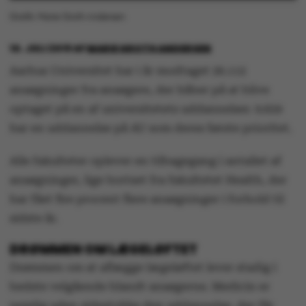
Grafik: Marie Groth Andersen
10. JULI 2019
AF
MARIE GROTH ANDERSEN
Aarhus Universitet har i år modtaget 26.112
ansøgninger fra ansøgere, der håber på at blive
optaget på en af universitetets uddannelser. 9.659
har en uddannelse på AU som deres første prioritet.
Alle fakulteter oplever en tilbagegang i antallet af
ansøgninger, lige bortset fra fakultetet Health, der
har fået fire procent flere ansøgninger i forhold til
sidste år.
DRØMMEN OM LÆGELØFTET
Drømmen om at aflægge lægeløftet lever stadig i
bedste velgående blandt ansøgerne. Medicin er
nemlig uden sidestykke den uddannelse, der får