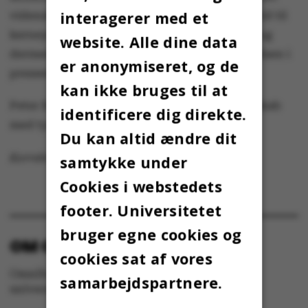
interagerer med et
videnskabelige personale. Målet er at frigive tid til
kerneydelserne – forskning og uddannelse – og
website. Alle dine data
dermed øge kvaliteten”, siger Peter Bruun Nielsen i
er anonymiseret, og de
pressemeddelelsen fra AU.
kan ikke bruges til at
Peter Bruun Nielsen er uddannet i statskundskab
identificere dig direkte.
med tysk som sidefag fra Aarhus Universitet.
Du kan altid ændre dit
Korrekturlæst af Charlotte Boel
samtykke under
Cookies i webstedets
footer. Universitetet
bruger egne cookies og
OM OMNIBUS:
cookies sat af vores
Omnibus udgives af Aarhus Universitet til
samarbejdspartnere.
universitetets studerende og medarbejdere.