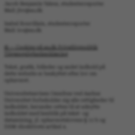
fungerer uden disse
Jacob Benjamin Valeur, studenterreporter
Mail: jbv@au.dk
cookies.
Isabel Rouvillain, studenterreporter
Mail: iro@au.dk
Navn
Udbyder / Domæne
© — Cookies på au.dk Privatlivspolitik
be_typo_user
Tilgængelighedserklæring
TYPO3 Association
.au.dk
Tekst, grafik, billeder og andet indhold på
dette website er beskyttet efter lov om
ophavsret.
fe_typo_user
Typo3 Association
.au.dk
Universitetsavisen Omnibus ved Aarhus
Universitet forbeholder sig alle rettigheder til
indholdet, herunder retten til at udnytte
indholdet med henblik på tekst- og
datamining, jf. ophavsretslovens § 11 b og
DSM-direktivets artikel 4.