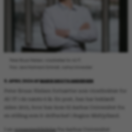
Peter Bruun Nielsen, vicedirektør for AU IT.
Foto: Jens Hartmann Schmidt, Aarhus Universitet
9. APRIL 2024
AF
MARIE GROTH ANDERSEN
Peter Bruun Nielsen fortsætter som vicedirektør for
AU IT i de næste 6 år. En post, han har beklædt
siden 2015, hvor han kom til Aarhus Universitet fra
en stilling som it-driftschef i Region Midtjylland.
I en
pressemeddelelse
fra Aarhus Universitet