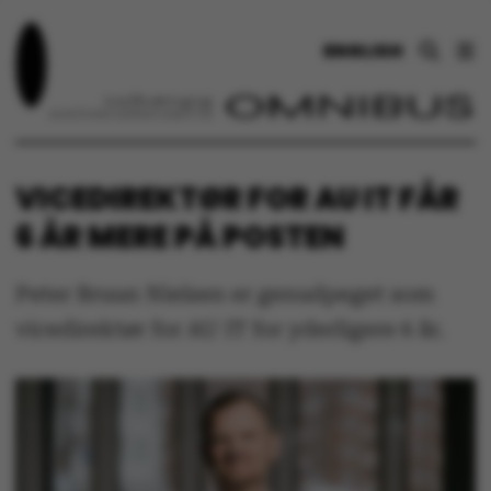
ENGLISH
VICEDIREKTØR FOR AU IT FÅR
6 ÅR MERE PÅ POSTEN
Peter Bruun Nielsen er genudpeget som
vicedirektør for AU IT for yderligere 6 år.