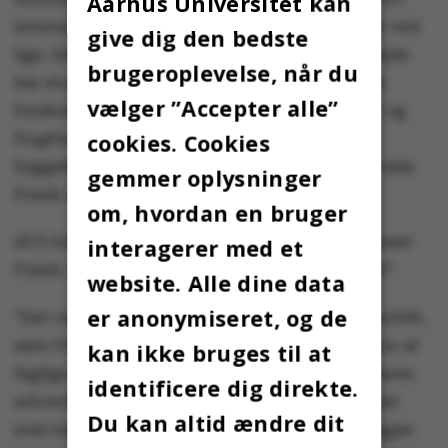
Aarhus Universitet kan
internationalt netværk, som jeg fortsat holder ved
give dig den bedste
lige. Det betyder også, at jeg i mit daglige arbejde
brugeroplevelse, når du
har stor opmærksomhed på samspillet mellem
vælger ”Accepter alle”
forskning og praksis, som jeg mener er vigtigt og
frugtbart både for universiteterne og for
cookies. Cookies
byggebranchen og de relaterede erhverv”, udtaler
gemmer oplysninger
Frank Jensen til AU.
om, hvordan en bruger
AU’s bestyrelsesformand Birgitte Nauntofte anser
interagerer med et
Frank Jensen som en ”stor og alsidig kapacitet”.
website. Alle dine data
er anonymiseret, og de
”Det var et stort og virkelig interessant ansøgerfelt,
men Frank Jensen havde en stærk kombination af
kan ikke bruges til at
faglige kompetencer. Han har en særdeles erfaren
identificere dig direkte.
erhvervsprofil. Han bærer viden ind på områder
Du kan altid ændre dit
som bæredygtighed og innovation, som vi lægger