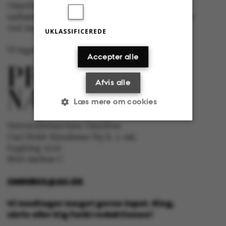
Omnibus har redaktionel frihed og redigeres
uafhængigt af særinteresser hos nogen gruppe
ved Aarhus Universitet.
UKLASSIFICEREDE
Vi tager ansvar for indholdet og er tilmeldt
Accepter alle
Afvis alle
Læs mere om cookies
Universitetsavisen Omnibus
Carl Holst-Knudsens Vej 8, 1. sal,
Nødvendige
Statistiske
bygning 1310
8000 Aarhus C
Marketing
Funktionelle
OMNIBUS@AU.DK
Uklassificerede
Vi modtager meget gerne input. Ring,
skriv eller kig forbi redaktionen!