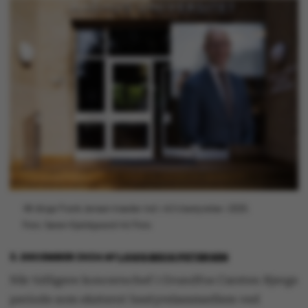
48-årige Frank Jensen træder ind i AU's bestyrelse i 2025.
Foto: Søren Kjeldgaard/AU Foto
3. DECEMBER 2024
AF
LOUIS BECK PETERSEN
Når tidligere koncernchef i Grundfos Carsten Bjergs
periode som eksternt bestyrelsesmedlem ved