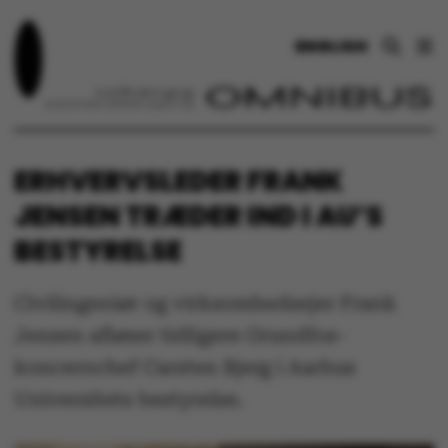
ENGLISH
ERHVERVSLEDER FRANK
JENSEN TRÆDER IND I AU’S
BESTYRELSE
Civilingeniør og virksomhedsejer Frank
Jensen afløser tidligere Grundfos-
koncernchef Carsten Bjerg i Aarhus
Universitets bestyrelse.