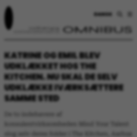
DANSK
KATRINE OG EMIL BLEV
UDKLÆKKET HOS THE
KITCHEN. NU SKAL DE SELV
UDKLÆKKE IVÆRKSÆTTERE
SAMME STED
De to indehavere af
konsulentvirksomheden Mind Your Talent
slog selv deres folder i The Kitchen, Aarhus