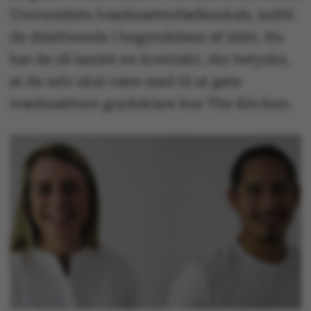
Universitets iværksætterfællesskab, indtil
de dimitterede i begyndelsen af 2020. Nu
har de så landet en kontrakt, der betyder,
at de selv skal være med til at gøre
iværksættere grydeklare hos The Kitchen.