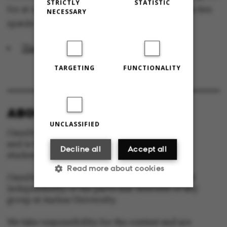
STRICTLY
STATISTIC
for at udvikle deres forretningsidéer – helt fra den
NECESSARY
spæde tanke til faktisk virksomhed.
The Kitchen
TARGETING
FUNCTIONALITY
ABOUT OMNIBUS:
UNCLASSIFIED
Omnibus is published by Aarhus University
and is the official newspaper for staff and
Decline all
Accept all
students at Aarhus University.
Read more about cookies
Omnibus has editorial freedom – and is edited
independently of the particular interests of any
group at Aarhus University.
Strictly necessary
Statistic
We take responsibility for the content and are