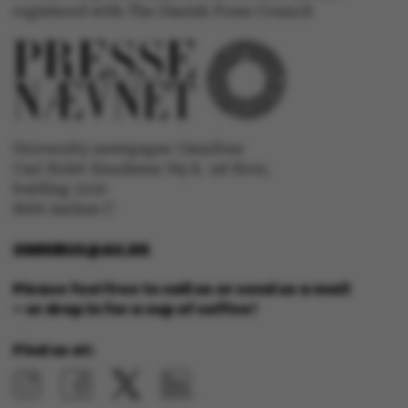
Targeting
Functionality
registered with The Danish Press Council
Unclassified
University newspaper Omnibus
These cookies make it
Carl Holst-Knudsens Vej 8, 1st floor,
possible to use basic
bulding 1310
website functionality,
8000 Aarhus C
e.g. navigation etc. The
website does not work
OMNIBUS@AU.DK
without these cookies.
Please feel free to call us or send us a mail
– or drop in for a cup of coffee!
Find us at:
Name
Provider / Domain
be_typo_user
TYPO3 Association
.au.dk