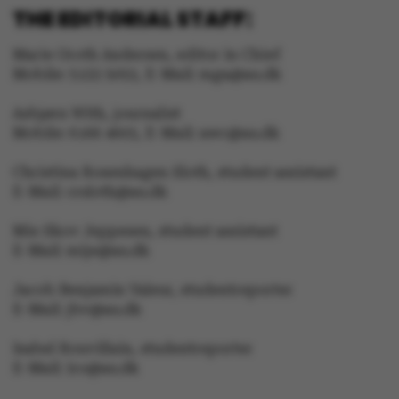
THE EDITORIAL STAFF:
Marie Groth Andersen, editor in Chief
Mobile: 5133 5053, E-Mail: mga@au.dk
Asbjørn With, journalist
Mobile: 6166 4603, E-Mail: awc@au.dk
fe_typo_user
Typo3 Association
.au.dk
Christina Rosenhagen Sloth, student assistant
E-Mail: crsloth@au.dk
Mie Skov Jeppesen, student assistant
E-Mail: mije@au.dk
Jacob Benjamin Valeur, studentreporter
E-Mail: jbv@au.dk
Isabel Rouvillain, studentreporter
E-Mail: iro@au.dk