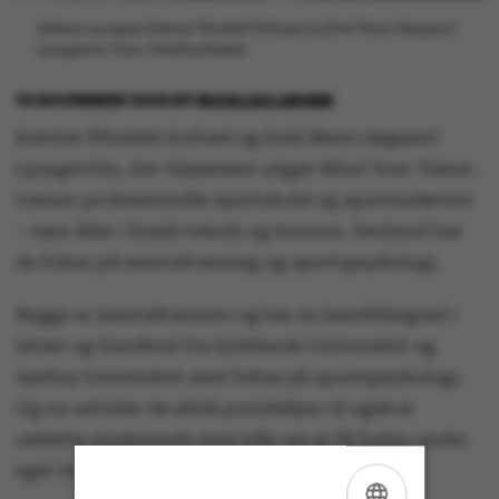
Stiftere og ejere Katrine Windahl Kofoed og Emil Mario Søgaard
Ljungström. Foto: MindYourTalent
10 NOVEMBER 2020
BY
NICKLAS LARSEN
Katrine Windahl Kofoed og Emil Mario Søgaard
Ljungström, der tilsammen udgør Mind Your Talent,
træner professionelle sportshold og sportsudøvere
– men ikke i fysisk teknik og kunnen. Derimod har
de fokus på mentaltræning og sportspsykologi.
Begge er mentaltrænere og har en kandidatgrad i
Idræt og Sundhed fra Syddansk Universitet og
Aarhus Universitet med fokus på sportspsykologi.
Og nu udvider de altså porteføljen til også at
omfatte studerende med håb om at få foden under
eget bord.