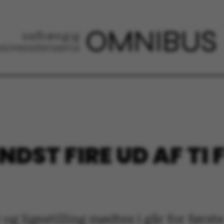
DST FIRE UD AF TI
 og ligestilling mødtes i går for først