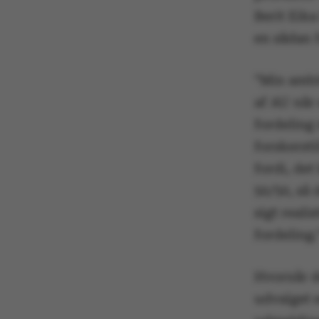
Berit Eika
en sådan 
”Min ambit
af AU når 
fordeling
forskersti
fordi, de
50/50, så 
sigt reali
fordeling.
Hvornår d
udvalget 