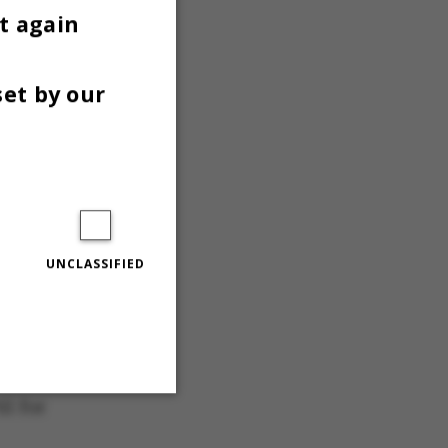
t again
orium
set by our
UNCLASSIFIED
 nye mål
il for
Unclassified