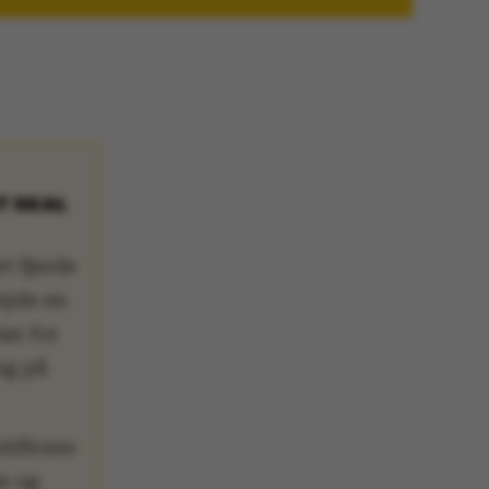
T SKAL
t fjerde
ejde en
an for
ing på
tificere
le og