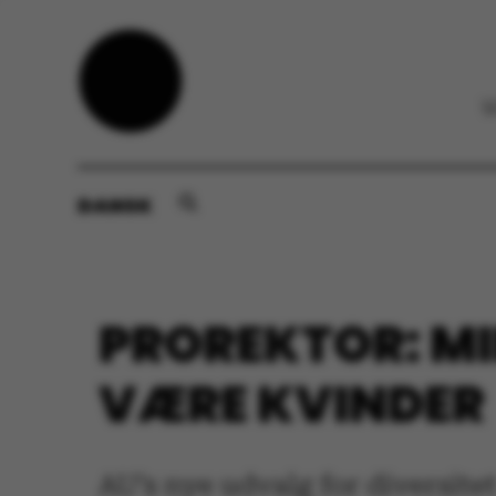
DANSK
PROREKTOR: MIN
VÆRE KVINDER
AU’s nye udvalg for diversitet