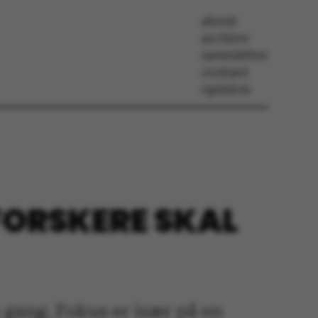
about
archive
newsletter
contact
opinion
 FORSKERE SKAL
e gang. Fokus er især på en