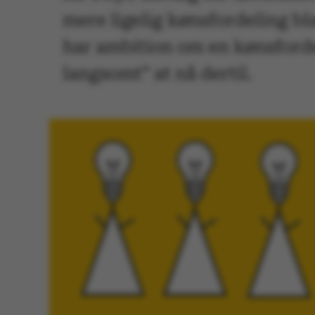
mere ligelig kønsfordeling bl
har ambition om en kønsforde
langsomt” at nå dertil.