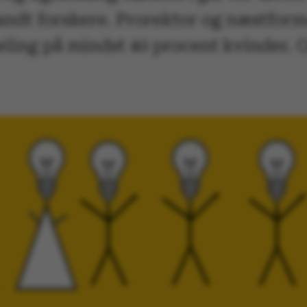
andt forskere. Prorektor og næstforma
ling på mindst 40 procent kvinder. O