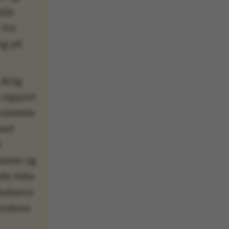
elle
 for
ing på
årlig
 rapport
rsitetets
med
å
lanen og
de data
balance
orskere