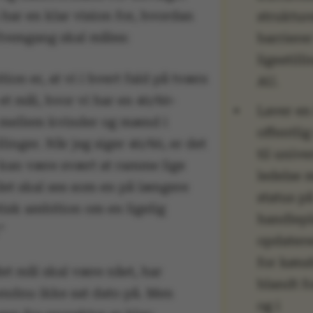
 har en klar vision for, hvordan
struktur
fremgang skal måles:
barrierer
ligestill
ion er, at vi i hvert fald på tværs
AU.
et mål, hvor vi har en 40/60-
Laver en 
 mellem kvinder og mænd i
offentlig
llinger. Når jeg siger 40/60, er det
til unive
t kan være svært at ramme lige
ledelse 
det skal ses som en på længere
status p
stisk ambition om en ligelig
handlep
”
opdatere
for køns
et mål skal være nået, har
blandt f
endnu ikke sat dato på. Men
og i