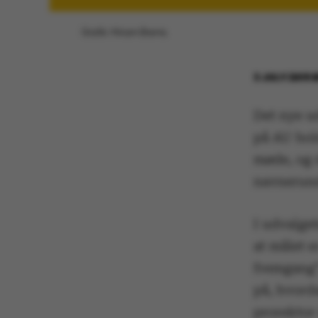
Grafik: Miriam Brems.
3 JULY 2019
Det nye ud
på AU hold
møde, og 
navnerund
I udvalge
at målet 
fremgang”.
på, hvord
prorektor