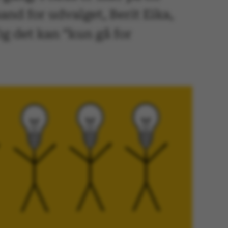
nd for udvalget, Berit Eika,
g det kan ”kun gå for