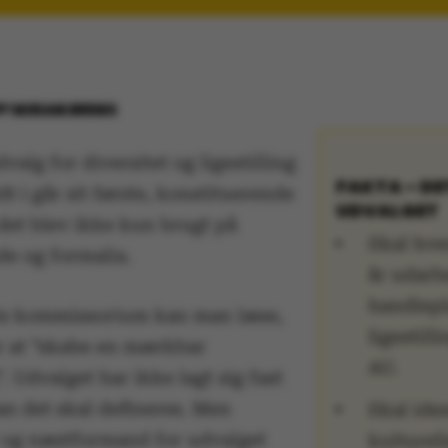
BY
MIRIAM BREMS
valg for diversitet og ligestilling
FAKTA – DE
t i går sit første, konstituerende
UDVALGET
det blev ikke kun brugt på
Skal hver
e og formalia.
år udarb
handlepl
ts kommissorium kan man læse,
ligestill
er at ”skabe en mærkbar
AU.
 Udvalget har ikke lagt sig fast
an det skal defineres. Men
Skal iden
 og næstformand for udvalget
kulturel