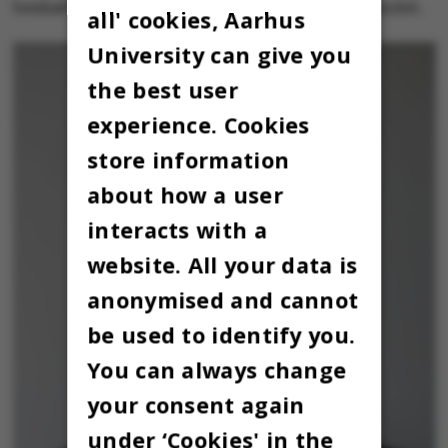
beskæftigelsen og mindske uligheden i samfundet.
all' cookies, Aarhus
University can give you
the best user
experience. Cookies
store information
about how a user
interacts with a
website. All your data is
anonymised and cannot
be used to identify you.
You can always change
your consent again
under ‘Cookies' in the