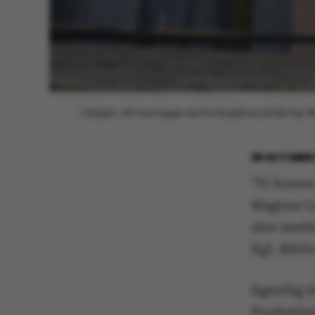
Udsigten, når man kigger ned fra Bogtårnet på Det Kgl. B
28 OCTOBER 
”Vi kunne 
Magnus Li
sine meds
Kgl. Bibli
Egentlig b
Produktud