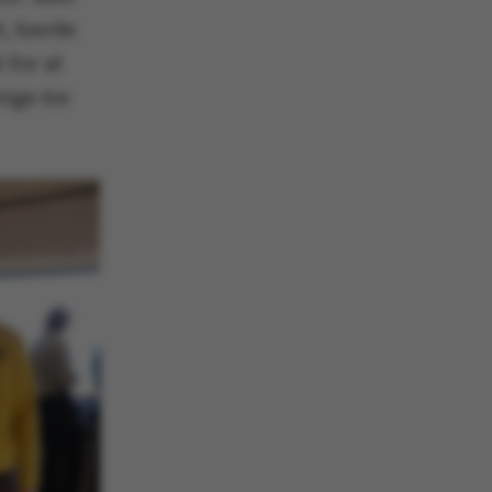
t, havde
 for at
rige tre