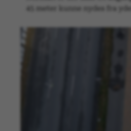
45 meter kunne nydes fra yde