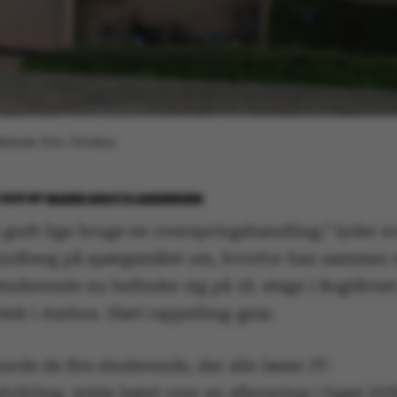
ibliotek. Foto: Omnibus
2021
BY
MARIE GROTH ANDERSEN
godt lige bruge en overspringshandling,” lyder sv
ndberg på spørgsmålet om, hvorfor han sammen m
tuderende nu befinder sig på 18. etage i Bogtårnet
otek i Aarhus. Iført rappelling-gear.
urde de fire studerende, der alle læser IT-
vikling, sidde bøjet over en aflevering i faget S