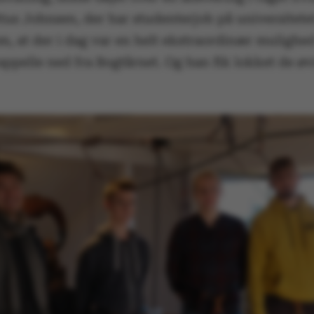
tus Johnsen, der har studenterjob på universitete
m, at der i dag var en helt ekstraordinær mulighed
appelle ned fra Bogtårnet. Og han fik lokket de øv