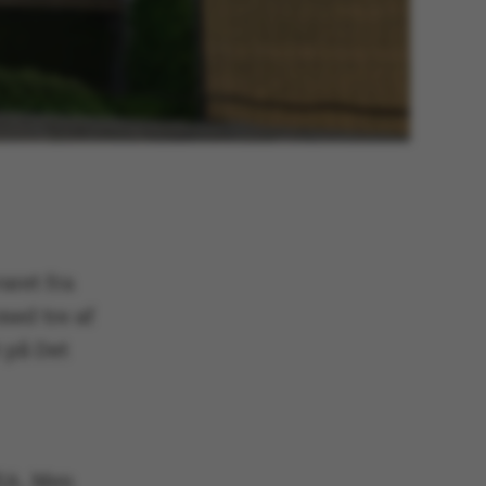
aret fra
ed tre af
 på Det
VEA. Men