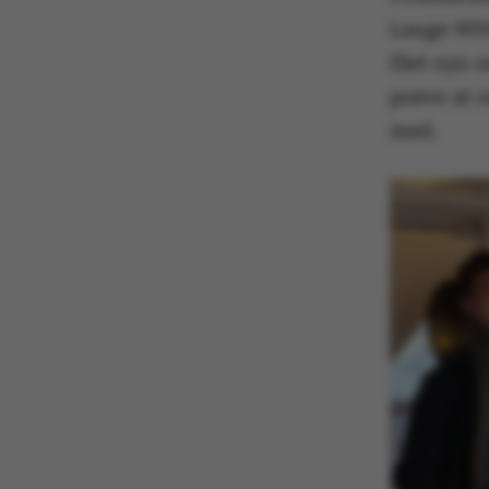
Lauge Wit
fået nys o
prøve at r
med.