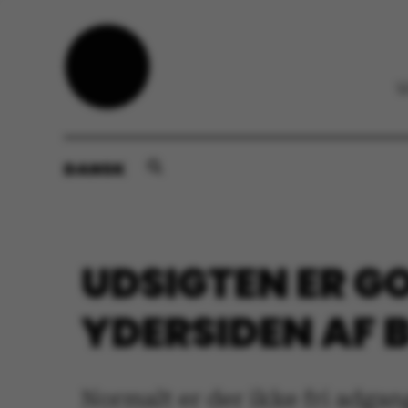
DANSK
UDSIGTEN ER G
YDERSIDEN AF 
Normalt er der ikke fri adgang