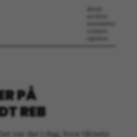
about
archive
newsletter
contact
opinion
ER PÅ
DT REB
Det var der i dag, hvor tårnets