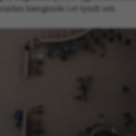
rsiden hængende i et tyndt reb.