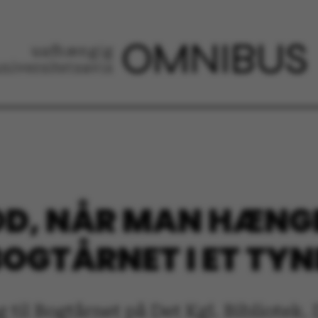
OD, NÅR MAN HÆNG
BOGTÅRNET I ET TYN
 til Bogtårnet på Det Kgl. Bibliotek. 