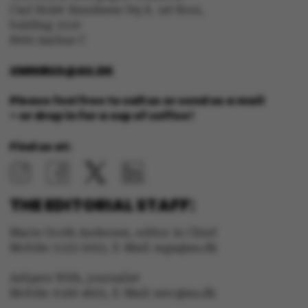
Carl Holst-Knudsens Vej 8, 1st floor,
bulding 1310
8000 Aarhus C
fe_typo_user
Typo3 Association
.au.dk
OMNIBUS@AU.DK
Please feel free to call us or send us a mail
– or drop in for a cup of coffee!
Find us at:
THE EDITORIAL STAFF:
Marie Groth Andersen, editor in Chief
Mobile: 5133 5053, E-Mail: mga@au.dk
Asbjørn With, journalist
Mobile: 6166 4603, E-Mail: awc@au.dk