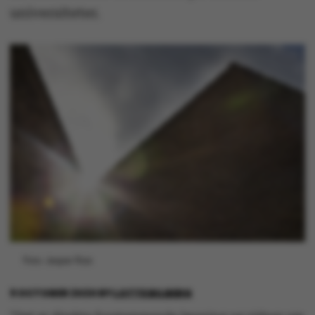
universiteter.
Foto: Jesper Rais
9 OCTOBER 2020
BY
LOTTE BILBERG