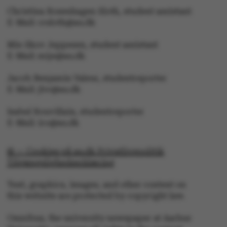
Christina Rosenhagen Sloth, student assistant
E-Mail: crsloth@au.dk
Mie Skov Jeppesen, student assistant
E-Mail: mije@au.dk
ASP.NET_SessionId
Microsoft Corporation
Jacob Benjamin Valeur, studentreporter
.au.dk
E-Mail: jbv@au.dk
Isabel Rouvillain, studentreporter
E-Mail: iro@au.dk
© — Cookies på au.dk Privatlivspolitik
Tilgængelighedserklæring
JSESSIONID
Oracle Corporation
Text, graphics, images, and other content on
.au.dk
this website are protected by copyright law.
Omnibus, the university newspaper at Aarhus