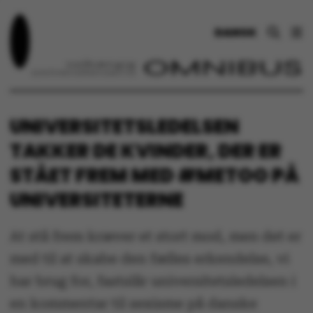
DANSK
UNIVERSITETSLEDELSEN
TAKKER DE KVINDER, DER ER
STÅET FREM MED #METOO PÅ
UNIVERSITETERNE
At stå frem kræver et stort mod, men det er
med til at skabe den fælles erkendelse, vi
har brug for, fastslår universitetsledelsen i
en kommentar til sexisme på danske