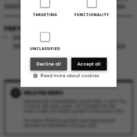
Retshjælp, studenterpræsterne eller AU Helpline.
TARGETING
FUNCTIONALITY
FAKTA
Kommentar fra universitetsledelsen om
sexistiske krænkelser på danske universiteter
UNCLASSIFIED
Decline all
Accept all
Read more about cookies
RELATED NEWS
Strictly necessary
Statistic
Sexisme på universitetet: Hvad taler vi om? Og
hvad er der sket, siden 107 forskere fra AU
skrev under på fælles opråb?
24 November 2020
Targeting
Functionality
Nu rettes #MeToo-spottet mod sexisme på
danske universiteter
8 October 2020
Unclassified