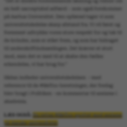
"Det er direkte forstemmende læsning og vidner om
en helt uacceptabel adfærd – som også forekommer
på Aarhus Universitet. Den opførsel tager vi som
universitetsledelse skarp afstand fra. Vi vil først og
fremmest udtrykke vores store respekt for og tak til
de kvinder, som er stået frem, og som har bidraget
til underskriftindsamlingen. Det kræver et stort
mod, men det er med til at skabe den fælles
erkendelse, vi har brug for."
Sådan indleder universitetsledelsen - med
reference til de #MeToo-beretninger, der fredag
blev bragt i Politiken - en kommentar til sexisme i
akademia.
LÆS OGSÅ:
Nu rettes #MeToo-spottet mod sexisme
på danske universiteter