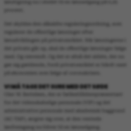
lønstigning nu i stedet til en lønnedgang på 0,25
procent.
Det skyldes den såkaldte reguleringsordning, som
regulerer de offentlige lønninger efter
lønudviklingen på privatområdet. Når lønningerne i
det private går op, skal de offentlige lønninger følge
med. Og omvendt. Og det er altså det sidste, der nu
gør sig gældende, fordi privatområdet er hårdt ramt
på økonomien som følge af coronakrisen.
VI MÅ TAGE DET SURE MED DET SØDE
Olav W. Bertelsen, der er fællestillidsrepræsentant
for det videnskabelige personale (VIP) og det
administrative personale med akademisk baggrund
(AC-TAP), ærgrer sig over, at den ventede
lønfremgang nu bliver til en lønnedgang.