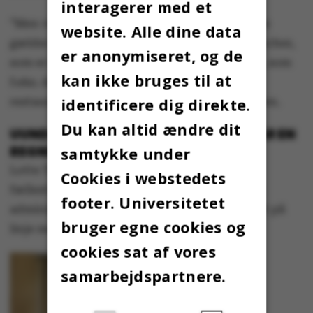
interagerer med et
”Men vi har dog trods alt vores job. Det samme
website. Alle dine data
gælder jo desværre langt fra ansatte i de brancher,
er anonymiseret, og de
som er blevet hårdt ramt under coronakrisen, som
kan ikke bruges til at
f.eks. detailhandlen, kulturlivet og
identificere dig direkte.
restaurationsbranchen,” siger Olav W. Bertelsen.
Du kan altid ændre dit
UUNDGÅELIGT, AT VI DENNE GANG FÅR EN
REGNING I STEDET FOR EN CHECK
samtykke under
Lotte Thue Pedersen, der er
Cookies i webstedets
fællestillidsrepræsentant for det tekniske og
footer. Universitetet
administrative personale (TAP) ved AU, er helt på
bruger egne cookies og
linje med Olav W. Bertelsen.
cookies sat af vores
samarbejdspartnere.