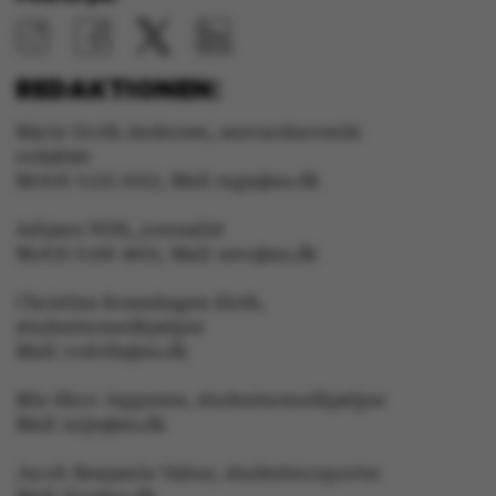
REDAKTIONEN:
ASP.NET_SessionId
Microsoft Corporation
Marie Groth Andersen, ansvarshavende
.au.dk
redaktør
Mobil: 5133 5053, Mail: mga@au.dk
Asbjørn With, journalist
JSESSIONID
Oracle Corporation
Mobil: 6166 4603, Mail: awc@au.dk
.au.dk
Christina Rosenhagen Sloth,
studentermedhjælper
Mail: crsloth@au.dk
AWSALBTGCORS
Amazon Web Services, Inc.
airtable.com
Mie Skov Jeppesen, studentermedhjælper
Mail: mije@au.dk
Jacob Benjamin Valeur, studenterreporter
CFTOKEN
Adobe Inc.
eddiprod.au.dk