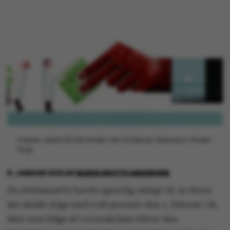
Ansatte i staten får lidt mindre i løn fra februar. Illustration: Morten
Voigt
8. JANUAR 2021
AF
MARIE GROTH ANDERSEN
De statsansatte havde egentlig udsigt til, at deres
løn skulle stige med 0,68 procent den 1. februar i år.
Men som følge af coronakrisen bliver den