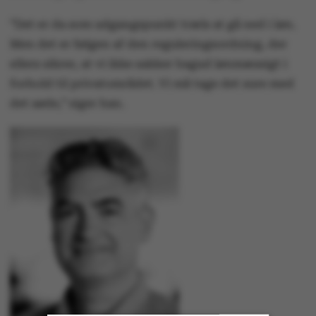
”Det er da som udgangspunkt træls at gå ned i løn.
Men det er følgen af den reguleringsordning, der
ellers sikrer, at vi ikke sakker bagud lønmæssigt i
forhold til privatområdet. Vi må tage det sure med
det søde,” siger han.