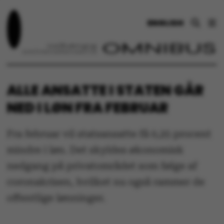
ENGLISH
ALLE ANSATTE I STATEN GÅR
NED I LØN FRA FEBRUAR
Fra februar vil statsansatte få 0,25 procent
mindre i løn. Det skyldes økonomisk
nedgang på privatområdet som følge af
coronakrisen, hvilket nu også rammer de
offentlige lønninger.