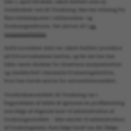
Den 1. april tiltræder Jakob Rathlev som ny
vicedirektør ved AU Forskning. Han har erfaring fra
flere ledelsesposter i uddannelses- og
forskningssektoren. Det skriver AU i
en
pressemeddelelse
.
Indtil november 2023 var Jakob Rathlev prorektor
på Erhvervsakademi Aarhus, og før det har han
både været direktør for Idrættens Analyseinstitut
og områdechef i Danmarks Evalueringsinstitut,
hvor han havde ansvar for universitetsområdet.
Vicedirektørområdet AU Forskning var i
begyndelsen af sidste år igennem en profilændring
som følge af stigende krav til administration af
forskningsområdet – ikke mindst til administration
af forskningsdata. Som følge heraf var der ifølge