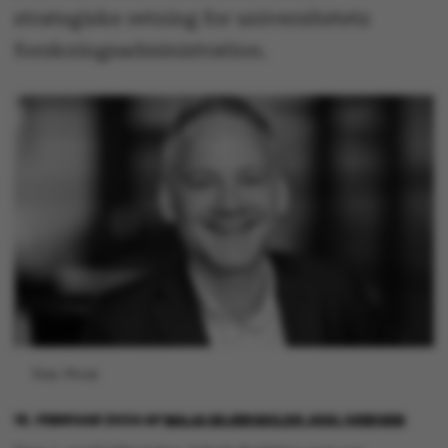
strategiske retning for universitetets
forskningsadministration.
Foto: Privat
15. FEBRUAR 2024
AF
MAJA SEJERSKILDE JUUL IVERSEN