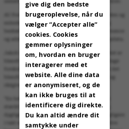
samarbejdsmuligheder og voksende eksterne krav.
give dig den bedste
brugeroplevelse, når du
AU Forskning består af Forskningsstøtteenheden og
vælger ”Accepter alle”
enheden Technology Transfer Office (TTO) og
beskæftiger sig også med open science, governance
cookies. Cookies
og administration og beskyttelse af forskningsdata.
gemmer oplysninger
Jakob Rathlev fremhæver, at Aarhus Universitet er
om, hvordan en bruger
blandt de mest succesrige i Europa til at hjemtage
interagerer med et
forskningsbevillinger, og han understreger, at det
website. Alle dine data
blandt andet er samarbejdet mellem forskere og
er anonymiseret, og de
rådgivere, der er at takke for dén status:
kan ikke bruges til at
”En betydelig komponent i denne succes er et
identificere dig direkte.
stærkt samarbejde mellem idérige forskere og
Du kan altid ændre dit
dygtige rådgivere, og samspillet bliver kun vigtigere
i takt med, at konkurrencen og de administrative
samtykke under