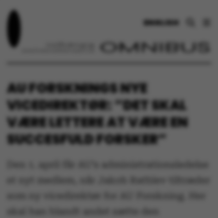
ENGLISH
AU FORSKNINGS NYE
VICEDIREKTØR: ”DET SKAL
VÆRE LETTERE AT VÆRE EN
SUCCESFULD FORSKER”
Den 1. april får AU’s administrationsledelse
et nyt medlem, når Jakob Rathlev tiltræder
som ny vicedirektør for AU Forskning. Her
skal han blandt andet sætte den