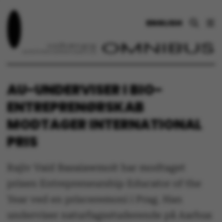
ENGLISH
AU-UNDERVISER I BIO-
ENTREPRENØRSKAB
MODTAGER INTERNATIONAL
PRIS
Rajiv Vaid Basaiawmoit har modtaget
prisen Entrepreneurship Educator of the
Year ved en prisceremoni i Prag. Han
underviser naturfagsstuderende på Aarhus