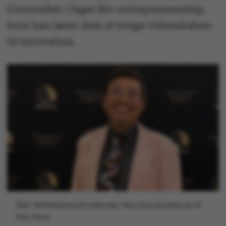
Universitet i faget Bio-entrepreneurship,
hvor han lærer dem at bruge videnskaben
til innovation.
Rajiv Vaid Basaiawmoit underviser i flere innovationsfag på AU.
Foto: Privat