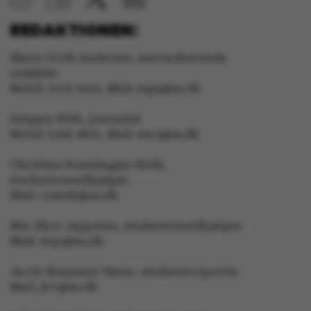
fe_typo_user
Typo3 Association
.au.dk
REDAKTIONEN:
Marie Groth Andersen, ansvarshavende
redaktør
Mobil: 5133 5053, Mail: mga@au.dk
Asbjørn With, journalist
Mobil: 6166 4603, Mail: awc@au.dk
Christina Rosenhagen Sloth,
studentermedhjælper
Mail: crsloth@au.dk
ASP.NET_SessionId
Microsoft Corporation
Mie Skov Jeppesen, studentermedhjælper
.au.dk
Mail: mije@au.dk
Jacob Benjamin Valeur, studenterreporter
Mail: jbv@au.dk
JSESSIONID
Oracle Corporation
.au.dk