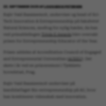
22. SEPTEMBER 2025
AF
LOUIS BECK PETERSEN
Rajiv Vaid Basaiawmoit, underviser og head of Sci-
Tech Innovation & Entrepreneurship på fakultetet
Natural Sciences, modtog for nylig hæder, da han
ved prisuddelingen
Triple E Awards
blev overrakt
prisen for Entrepreneurship Educator of the Year.
Prisen uddeles af Accreditation Council of Engaged
and Entrepreneurial Universities (
ACEEU
). Det
skete i år ved en prisceremoni i Tjekkiets
hovedstad, Prag.
Rajiv Vaid Basaiawmoit underviser på
kandidatfaget Bio-entrepreneurship på AU, hvor
han kombinerer videnskab med innovation.