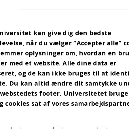
iversitet kan give dig den bedste
evelse, når du vælger ”Accepter alle” c
gemmer oplysninger om, hvordan en br
er med et website. Alle dine data er
ret, og de kan ikke bruges til at identi
te. Du kan altid ændre dit samtykke un
 webstedets footer. Universitetet brug
g cookies sat af vores samarbejdspartn