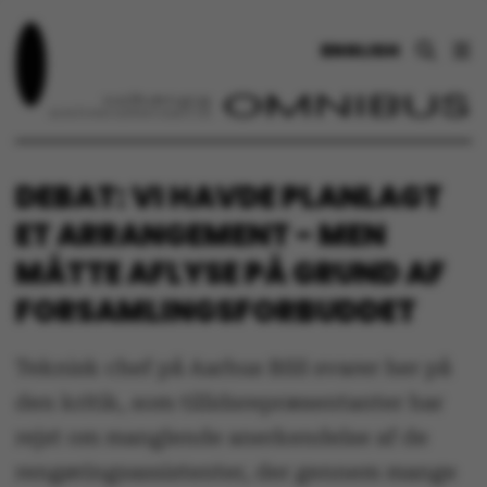
ENGLISH
DEBAT: VI HAVDE PLANLAGT
ET ARRANGEMENT - MEN
MÅTTE AFLYSE PÅ GRUND AF
FORSAMLINGSFORBUDDET
Teknisk chef på Aarhus BSS svarer her på
den kritik, som tillidsrepræsentanter har
rejst om manglende anerkendelse af de
rengøringsassistenter, der gennem mange