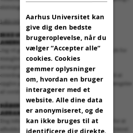
slutningen af maj.
Aarhus Universitet kan
LÆS OGSÅ: Debat: Tak for ingenting, AU!
give dig den bedste
IKKE UDTRYK FOR MANGLENDE
brugeroplevelse, når du
ANERKENDELSE
vælger ”Accepter alle”
Jeg vil gerne understrege, at det ikke er et udtryk for
cookies. Cookies
manglende anerkendelse. Vi havde planlagt et
arrangement for personalet i forbindelse med
gemmer oplysninger
overdragelsen. Men det blev vi desværre nødt til at
om, hvordan en bruger
opgive på grund af forsamlingsforbuddet i forlængelse
interagerer med et
af covid-19-retningslinjerne.
website. Alle dine data
HÅBER FORTSAT PÅ AT KUNNE HOLDE
er anonymiseret, og de
ARRANGEMENT
kan ikke bruges til at
Dog håber jeg fortsat, at der vil være mulighed for at
afholde et arrangement, så snart situationen er blevet
identificere dig direkte.