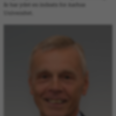
år har ydet en indsats for Aarhus
Universitet.