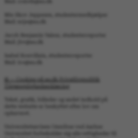
Mail: crsloth@au.dk
be_typo_user
TYPO3 Association
.au.dk
Mie Skov Jeppesen, studentermedhjælper
Mail: mije@au.dk
fe_typo_user
Typo3 Association
Jacob Benjamin Valeur, studenterreporter
.au.dk
Mail: jbv@au.dk
Isabel Rouvillain, studenterreporter
Mail: iro@au.dk
© — Cookies på au.dk Privatlivspolitik
Tilgængelighedserklæring
Tekst, grafik, billeder og andet indhold på
dette website er beskyttet efter lov om
ophavsret.
ASP.NET_SessionId
Microsoft Corporation
Universitetsavisen Omnibus ved Aarhus
.au.dk
Universitet forbeholder sig alle rettigheder til