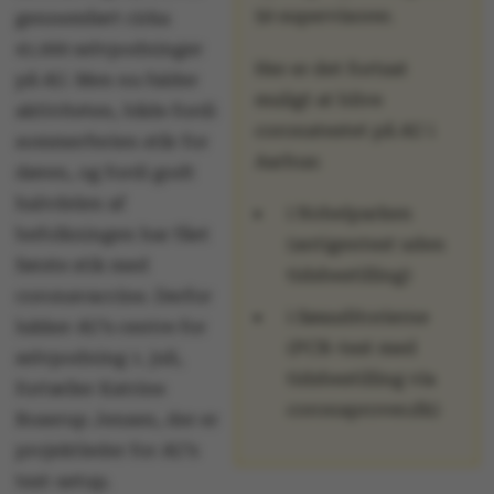
50 supervisorer.
gennemført cirka
41.000 selvpodninger
Her er det fortsat
på AU. Men nu falder
muligt at blive
aktiviteten, både fordi
coronatestet på AU i
sommerferien står for
Aarhus:
døren, og fordi godt
halvdelen af
i Nobelparken
befolkningen har fået
(antigentest uden
første stik med
tidsbestilling)
coronavaccine. Derfor
i Søauditorierne
lukker AU’s centre for
(PCR-test med
selvpodning 1. juli,
tidsbestilling via
fortæller Katrine
coronaprover.dk)
Boserup Jensen, der er
projektleder for AU’s
test-setup.