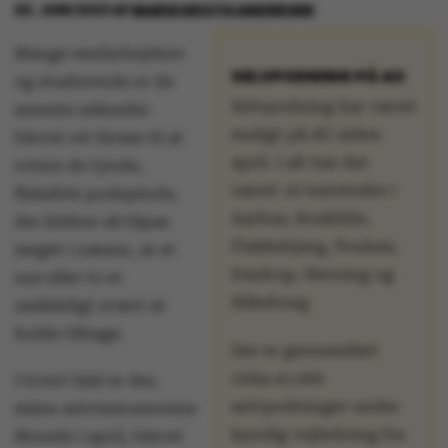
22. JUNI 2021
AF
MARIE GROTH ANDERSEN
Mange medarbejdere
SELVPODNING PÅ AU
og studerende er de
Selvpodning har været
seneste måneder
muligt på AU siden
blevet ret ferme til at
april. I alt har der
rotere de tynde,
været 10 teststeder i
fleksible podepinde,
Aarhus, Roskilde,
der kildrer så tilpas
Flakkebjerg, Foulum,
meget i næsen, at et
Emdrup, Herning og
nys eller to er
Silkeborg.
umådeligt svært at
holde tilbage.
Der er gennemført
cirka 41.000
I hvert fald er der,
selvpodninger under
siden selvtestcentrene
kyndig vejledning fra
åbnede i april, blevet