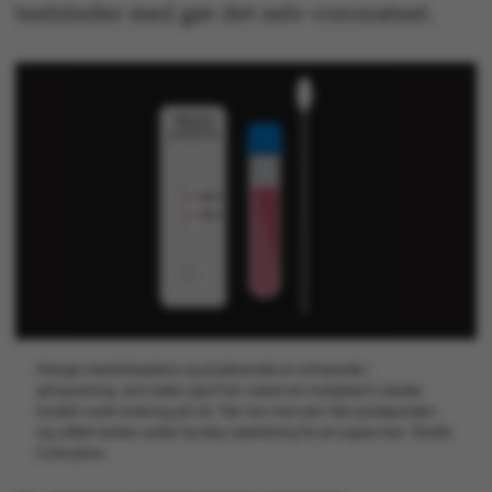
teststeder med gør det selv-coronatest.
Mange medarbejdere og studerende er rutinerede i
selvpodning, som siden april har været en mulighed ti steder
fordelt rundt omkring på AU. Her har man selv ført podepinden
og udført testen under kyndig vejledning fra en supervisor. Grafik:
Colourbox