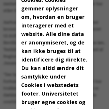
medarbejdere eller studentermedhjælpere, der har
gemmer oplysninger
stået for supervisionen.
om, hvordan en bruger
Aarhus Universitet har fået bevilget 2,4 millioner
interagerer med et
kroner fra Uddannelses- og Forskningsministeriet
website. Alle dine data
til driften af testfaciliteterne på campus.
er anonymiseret, og de
Bevillingen er gået til at dække supervisorernes løn.
Testkits og håndsprit er stillet gratis til rådighed af
kan ikke bruges til at
Region Midtjylland, oplyser Katrine Boserup
identificere dig direkte.
Jensen.
Du kan altid ændre dit
”Der har også været afledte udgifter for AU
samtykke under
forbundet med opgaven, fordi vi blandt andet har
Cookies i webstedets
trukket på HR og driftspersonale, og deres løn er
footer. Universitetet
dækket af AU, men jeg har endnu ikke det fulde
bruger egne cookies og
overblik over udgifterne,” siger hun.