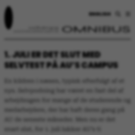
ENGLISH
1. JULI ER DET SLUT MED
SELVTEST PÅ AU’S CAMPUS
En kildren i næsen, typisk efterfulgt af et
nys. Selvpodning har været en fast del af
arbejdsugen for mange af de studerende og
medarbejdere, der har haft deres gang på
AU de seneste måneder. Men nu er det
snart slut, for 1. juli lukker AU’s ti