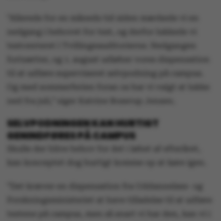
”Allerede for en måneds tid siden mærkede vi en
nedgang i behovet for test, og derfor lukkede vi
testcenteret i Tvillingeauditorierne. Nedgangen
fortsætter, og 1. august udløber vores dispensation
til at udføre superviseret selvpodning på campus.
Og med sommerferien foran os har vi valgt at lukke
ned fra juli,” siger Katrine Boserup Jensen.
SELVPODNINGEN KAN HURTIGT
GENINDFØRES PÅ CAMPUS
Skulle der blive behov for det i løbet af efteråret,
kan konceptet dog hurtigt komme op at køre igen.
”Det kræver en dispensation fra Uddannelses- og
Forskningsministeriet at have tilladelse til at udføre
testene på campus, men så snart vi har den, kan vi i