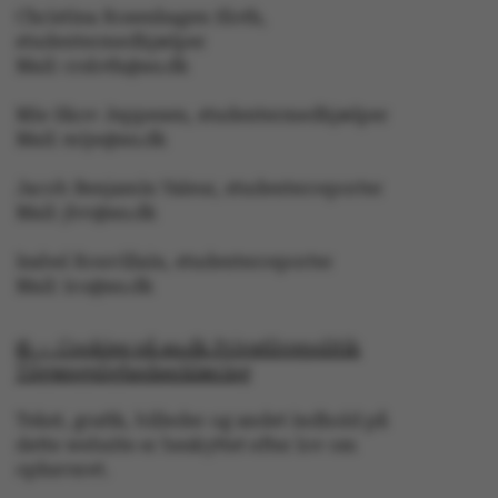
Christina Rosenhagen Sloth,
studentermedhjælper
ARRAffinitySameSite
Microsoft Corporation
.ofn.au.dk
Mail: crsloth@au.dk
Mie Skov Jeppesen, studentermedhjælper
Mail: mije@au.dk
cf_clearance
Jacob Benjamin Valeur, studenterreporter
Cloudflare, Inc.
.podbean.com
Mail: jbv@au.dk
Isabel Rouvillain, studenterreporter
Mail: iro@au.dk
© — Cookies på au.dk Privatlivspolitik
ARRAffinitySameSite
Microsoft Corporation
Tilgængelighedserklæring
.docs.workzone.kmd.net
Tekst, grafik, billeder og andet indhold på
dette website er beskyttet efter lov om
ophavsret.