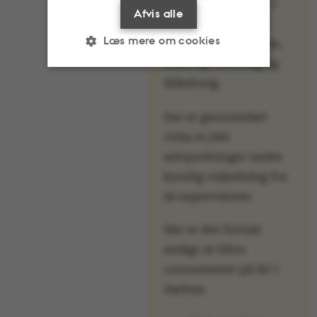
været ti teststeder i
Afvis alle
Aarhus, Roskilde,
Læs mere om cookies
Flakkebjerg, Foulum,
Emdrup, Herning og
Silkeborg.
Nødvendige
Statistiske
Der er gennemført
Marketing
Funktionelle
cirka 41.000
selvpodninger under
Uklassificerede
kyndig vejledning fra
50 supervisorer.
Her er det fortsat
Nødvendige cookies
muligt at blive
hjælper med at gøre
coronatestet på AU i
hjemmesiden brugbar
Aarhus:
ved at aktivere nogle
grundlæggende