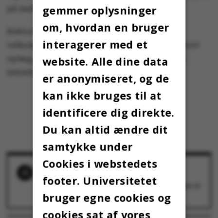
gemmer oplysninger
på Aarhus Universitet.
om, hvordan en bruger
Rektor Brian Bech Nielsen byder ministeren
interagerer med et
velkommen, hvorefter Ulla Tørnæs holder et kort
oplæg, og derefter kan alle stille spørgsmål til
website. Alle dine data
ministeren.
er anonymiseret, og de
kan ikke bruges til at
identificere dig direkte.
Du kan altid ændre dit
samtykke under
Cookies i webstedets
RELATEREDE NYHEDER
footer. Universitetet
Regeringen vil omlægge halvdelen af SU’en til
lån
31. august 2016
bruger egne cookies og
cookies sat af vores