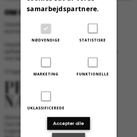
samarbejdspartnere.
OM OMNIBUS:
Omnibus udgives af Aarhus Universitet til
universitetets studerende og medarbejdere.
NØDVENDIGE
STATISTISKE
Omnibus har redaktionel frihed og redigeres
uafhængigt af særinteresser hos nogen gruppe
ved Aarhus Universitet.
Vi tager ansvar for indholdet og er tilmeldt
MARKETING
FUNKTIONELLE
UKLASSIFICEREDE
Universitetsavisen Omnibus
Accepter alle
Carl Holst-Knudsens Vej 8, 1. sal,
bygning 1310