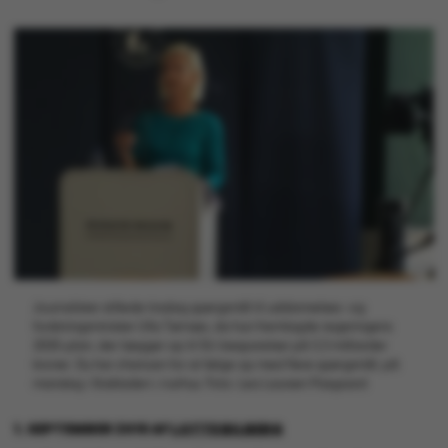
Journalister stillede tirsdag spørgsmål til uddannelses- og
forskningsminister Ulla Tørnæs, da hun fremlagde regeringens
2025-plan, der lægger op til SU-besparelser på 3,3 milliarder
kroner. Du har chancen for at følge op med flere spørgsmål, på
mandag i Stakladen i Aarhus. Foto: Lea Laursen Pasgaard
1. SEPTEMBER 2016
AF
LOTTE BILBERG