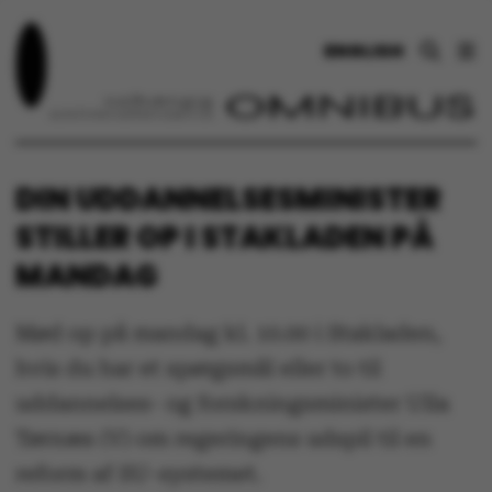
ENGLISH
DIN UDDANNELSESMINISTER
STILLER OP I STAKLADEN PÅ
MANDAG
Mød op på mandag kl. 10.00 i Stakladen,
hvis du har et spørgsmål eller to til
uddannelses- og forskningsminister Ulla
Tørnæs (V) om regeringens udspil til en
reform af SU-systemet.