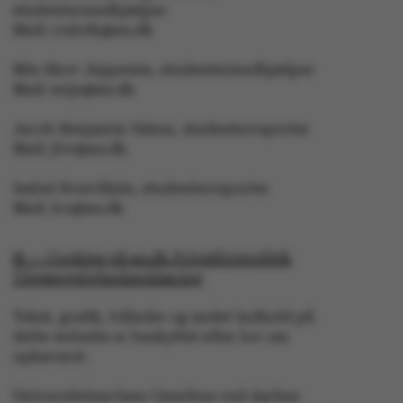
funktioner som
studentermedhjælper
navigation mm.
Mail: crsloth@au.dk
Hjemmesiden kan ikke
fungerer uden disse
Mie Skov Jeppesen, studentermedhjælper
Mail: mije@au.dk
cookies.
Jacob Benjamin Valeur, studenterreporter
Mail: jbv@au.dk
Isabel Rouvillain, studenterreporter
Navn
Udbyder / Domæne
Mail: iro@au.dk
be_typo_user
TYPO3 Association
.au.dk
© — Cookies på au.dk Privatlivspolitik
Tilgængelighedserklæring
fe_typo_user
Typo3 Association
Tekst, grafik, billeder og andet indhold på
.au.dk
dette website er beskyttet efter lov om
ophavsret.
Universitetsavisen Omnibus ved Aarhus