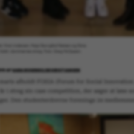
ida Vind Andersen, Maja Skovgård Nielsen og Stina
n faldt i dommernes smag. Foto: Greg McQueen.
015
AF
SARA ROSENKILDE KRISTIANSEN
 marts afholdt FOSIA (Forum for Social Innovation
 år i streg sin case competition, der søger at løse s
ger. Den studenterdrevne forenings 24 medlemme