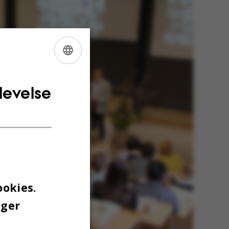
ENGLISH
DANISH
levelse
ookies.
uger