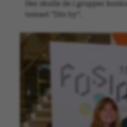
Her skulle de i grupper konkur
temaet ”Din by”.