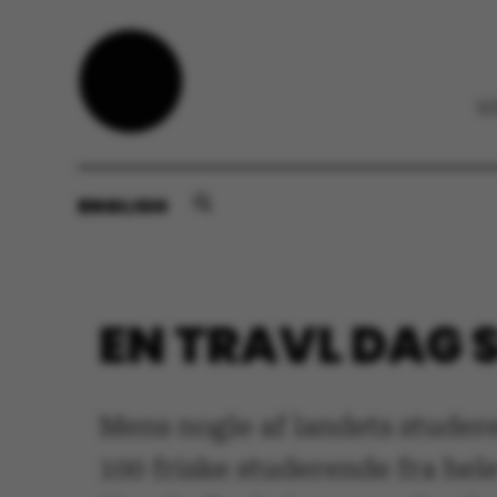
ENGLISH
EN TRAVL DAG 
Mens nogle af landets studer
100 friske studerende fra hele