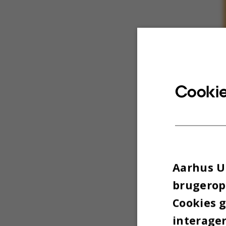
Cookie
Aarhus Un
brugeropl
Cookies 
interager