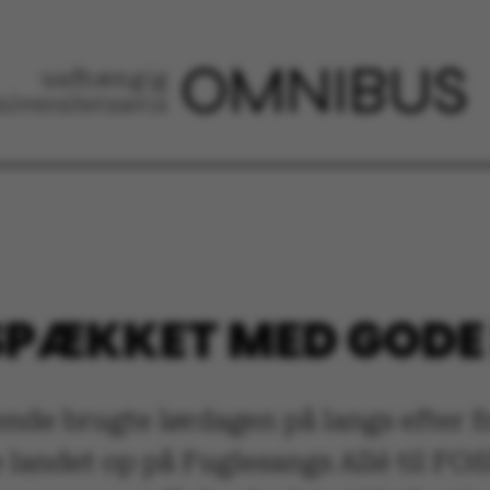
SPÆKKET MED GODE 
ende brugte lørdagen på langs efter 
 landet op på Fuglesangs Allé til FOS