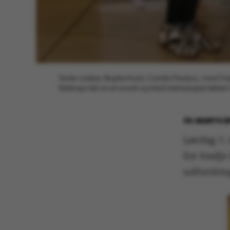
Stolte vindere. Birgitte Krohn, Camilla Panduro, Anna Fr
Ballerups idé om et socialt og lokalt bæredygtigt køkke
30. MARTS 2
Lørdag 7.
for tredje
udfordrin