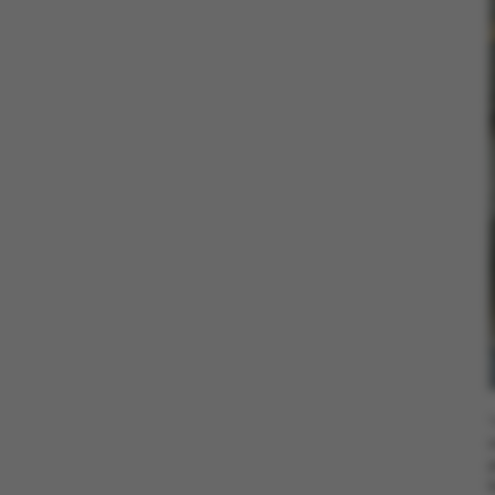
ASP.NET_SessionId
JSESSIONID
AWSALBTGCORS