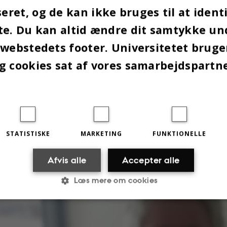
ret, og de kan ikke bruges til at identi
te. Du kan altid ændre dit samtykke un
Johnnie Kragh, der er administrerende direktør for virksomheden Specialiste
 webstedets footer. Universitetet brug
fortælle om Specialisternes succes med at hjælpe autister på arbejdsmarke
g cookies sat af vores samarbejdspartn
STATISTISKE
MARKETING
FUNKTIONELLE
Afvis alle
Accepter alle
Læs mere om cookies
Statistiske
Marketing
Funktionelle