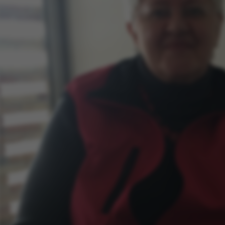
kies hjælper med at gøre hjemmesiden brugbar ved at
ggende funktioner som navigation mm. Hjemmesiden k
isse cookies.
Udbyder / Domæne
Udløb
Beskrivelse
30
Denne cooki
TYPO3 Association
minutter
udbyder, TY
.au.dk
identificer
når en back
ind i TYPO3 
30
Dette cooki
Typo3 Association
minutter
med Typo3-
.au.dk
webindholds
bruges gene
brugersessi
gøre det m