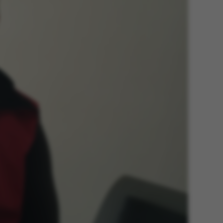
 aktivere
an ikke
e sættes af vores CMS-
PO3, og bruges til at
e en backend-session,
end-bruger er logget
eller Frontend.
enavn er forbundet
styringssystemet. Det
relt som en
onsidentifikator for at
uligt at gemme