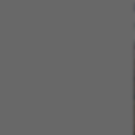
Nødvendige coo
nogle grundlæ
fungerer uden d
Navn
be_typo_user
fe_typo_user