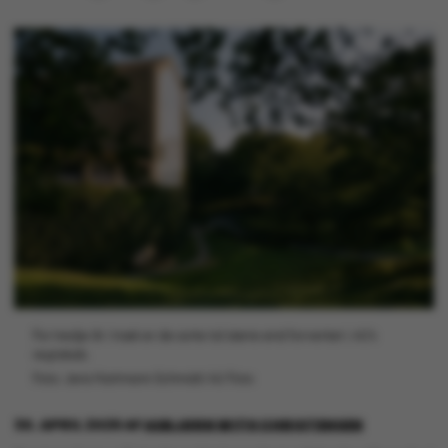
For tredje år i træk er de sorte tal større end forventet i AU's
regnskab.
Foto: Jens Hartmann Schmidt/AU Foto
30. APRIL 2026
AF
ASBJØRN WITH CHRISTENSEN