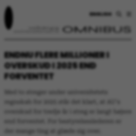
ENGLISH
ENDNU FLERE MILLIONER I
OVERSKUD I 2025 END
FORVENTET
Med to streger under universitetets
regnskab for 2025 står det klart, at AU's
overskud for tredje år i streg er langt højere
end forventet. For bestyrelseslederen er
der mange ting at glæde sig over.