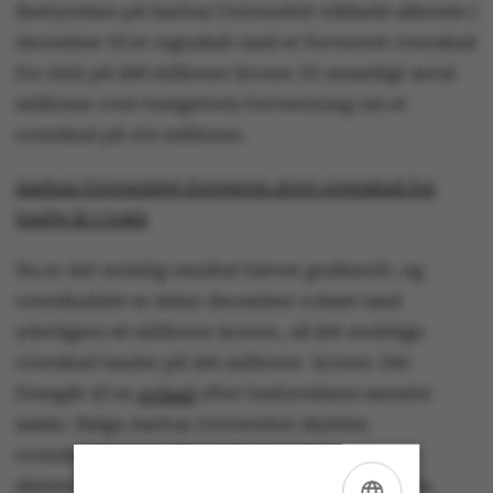
Bestyrelsen på Aarhus Universitet nikkede allerede i
december til et regnskab med et forventet overskud
for 2025 på 268 millioner kroner. Et anseeligt antal
millioner over budgettets forventning om et
overskud på 103 millioner.
Aarhus Universitet forventer stort overskud for
tredje år i træk
Nu er det endelig resultat blevet godkendt, og
overskuddet er siden december vokset med
yderligere 40 millioner kroner., så det endelige
overskud lander på 306 millioner kroner. Det
fremgår af en
nyhed
efter bestyrelsens seneste
møde. Ifølge Aarhus Universitet skyldes
overskuddet blandt andet et øget hjemtag af
eksterne forskningsmidler og tilførsel af ekstra