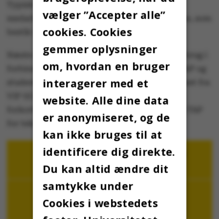
Typisk er der lige mange videnskabelige
vælger ”Accepter alle”
medarbejdere og studerende i ph.d.-udvalgene, som
cookies. Cookies
består af mellem 4 og 20 medlemmer.
gemmer oplysninger
Næste år er det den store valgurne, der skal i brug i
om, hvordan en bruger
forbindelse med universitetsvalget, da VIP, TAP og
interagerer med et
studerende er på valg til alle valg i 2019 - bortset fra
VIP til Ph.d.-udvalg og studienævn. VIP er en
website. Alle dine data
forkortelse for videnskabelig medarbejder og TAP
er anonymiseret, og de
for teknisk og administrativ medarbejder.
kan ikke bruges til at
identificere dig direkte.
Du kan altid ændre dit
samtykke under
Cookies i webstedets