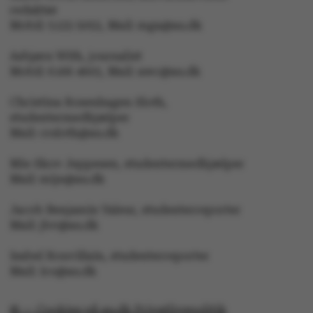
redaktør
Mobil: 5133 5053, Mail: mga@au.dk
Asbjørn With, journalist
Mobil: 6166 4603, Mail: awc@au.dk
Christina Rosenhagen Sloth,
studentermedhjælper
Mail: crsloth@au.dk
Mie Skov Jeppesen, studentermedhjælper
Mail: mije@au.dk
ASP.NET_SessionId
Microsoft Corporation
.au.dk
Jacob Benjamin Valeur, studenterreporter
Mail: jbv@au.dk
Isabel Rouvillain, studenterreporter
JSESSIONID
Oracle Corporation
Mail: iro@au.dk
.au.dk
© — Cookies på au.dk Privatlivspolitik