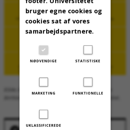
footer. Universitetet
bruger egne cookies og
cookies sat af vores
samarbejdspartnere.
NØDVENDIGE
STATISTISKE
Kilde: Personalejuridisk konsulent Jens Kristian
MARKETING
FUNKTIONELLE
Birthin fra valgsekretariatet på Aarhus Universitet.
UKLASSIFICEREDE