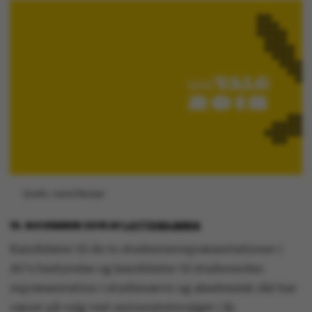
Grafik: Astrid Reitzel
15. NOVEMBER 2018
AF
LOTTE BILBERG
Kandidater til de to studenterrepræsentationer i
AU's bestyrelse og kandidater til studerendes
repræsentation i studienævn og akademisk råd har
været på valg ved universitetsvalget i år.