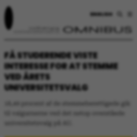
ENGLISH
FÅ STUDERENDE VISTE
INTERESSE FOR AT STEMME
VED ÅRETS
UNIVERSITETSVALG
18,49 procent af de stemmeberettigede gik
til valgurnerne ved det netop overståede
universitetsvalg på AU.