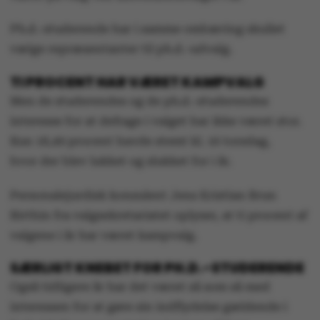
Ph.d.-studerende har i samme ombæring skullet
vælge repræsentanter til ph.d.-udvalg.
TI PROCENT HAR VÆRET KAMPVALG
Men de studerendes og de ph.d.-studerendes
interesse for at deltage i valget har ikke været stor.
Kun 18,49 procent havde stemt kl. 16 torsdag,
hvor
der blev lukket og slukket for i år.
Personalejurdisk konsulent Jens Kristian Brun
Birthin fra valgsekretariatet oplyser, at ti procent af
valgene i år har været kampvalg.
SÆRLIGT KNEBET FOR PH.D.-STUDERENDE
Også tidligere år har det været så som så med
interessen for at gøre sin indflydelse gældende i