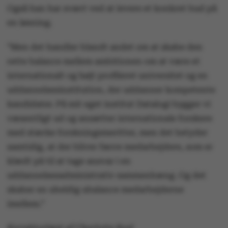
Nødvendige
Statistiske
Også han har svært ved at levere et konkret bud på
en løsning.
Marketing
Funktionelle
”Men det handler blandt andet om at skabe den
Uklassificerede
rette balance mellem ambitionen om at være et
internationalt og højt profileret universitet og en
uddannelsesinstitution, der uddanner kompetente
kandidater. På mit eget institut Datalogi bygger vi
Nødvendige cookies
væsentligt ud og ansætter internationale forskere
hjælper med at gøre
hjemmesiden brugbar
med stærke forskningsmeritter, men det betyder
ved at aktivere nogle
samtidig, at der bliver færre medarbejdere, som er
grundlæggende
klædt på til at tage ansvar i en
funktioner som
uddannelsesadministrativ sammenhæng. Og det
navigation mm.
skaber en uheldig ubalance medarbejderne
Hjemmesiden kan ikke
imellem.”
fungerer uden disse
cookies.
Korrekturlæst af Charlotte Boel