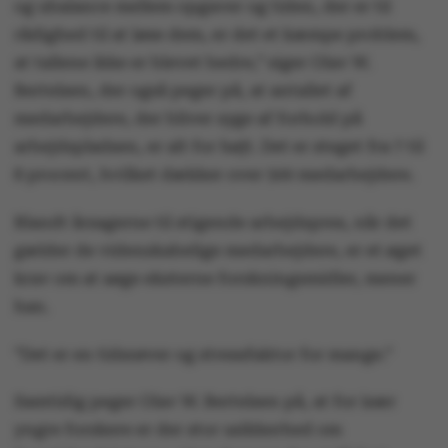
og ubalance mellem opgaver og tiden, der er til
rådighed til at løse dem, er det et kæmpe problem,
at tallene ikke er blevet bedre,” siger Olav W.
Bertelsen, der også peger på, at antallet af
medarbejdere, der bliver syge af forhold på
arbejdspladsen, er alt for højt. Det er steget fra 7 til
8 procent, hvilket dækker over 500 medarbejdere.
Blandt årsagerne til stigende arbejdspres, når det
gælder de videnskabelige medarbejdere, er et øget
krav om at søge eksterne forskningsmidler, mener
han.
”Det er en tidsrøver og stressfaktor for mange.”
Samtidig peger Olav W. Bertelsen på, at for især
yngre forskere er der stor usikkerhed om