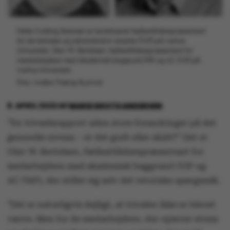
Helle Colding Seiersen er konstitueret fællestillidsrepræsentant
for de tekniske og administrativt ansatte (TAP) på Aarhus
Universitet. Olav W. Bertelsen, fællestillidsrepræsentant for
medarbejdere med akademisk baggrund (VIP og AC-TAP) på
Aarhus Universitet.
Foto: Anders Trærup & privat
8. APRIL 2022
AF
MARIE GROTH ANDERSEN
”En trivselsrapport uden store forandringer på det
generelle niveau – er det godt eller skidt?” Det er
Olav W. Bertelsen, fællestillidsrepræsentant for
medarbejdere med akademisk baggrund (VIP og
AC-TAP), der stiller sig selv det retoriske spørgsmål.
”Det er naturligvis dejligt, at trivslen ikke er blevet
værre. Men for de medarbejdere, der oplever stress