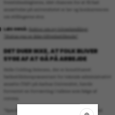
fremtidsudsigterne, idet chancen for at få fast
ansættelse på universitetet er lav og konkurrencen
om stillingerne stor.
Rektor om ny trivselsmåling:
”Status quo er ikke tilfredsstillende”
DET DUER IKKE, AT FOLK BLIVER
SYGE AF AT GÅ PÅ ARBEJDE
Helle Colding Seiersen, der er konstitueret
fællestillidsrepræsentant for teknisk-administrativt
ansatte (TAP) på Aarhus Universitet, havde
forventet en forværring i tallene som følge af
corona.
”Specifikt i forhold til arbejdspres og ensomhed