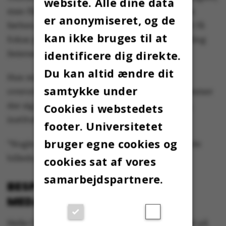
website. Alle dine data
man får som langtidssyg ikke så lang snor som
er anonymiseret, og de
førhen. På den baggrund er det også vigtigt at få
kan ikke bruges til at
fokus på at nedbringe stress.” siger Helle Colding
identificere dig direkte.
Seiersen.
Du kan altid ændre dit
Hun minder også om, at selvom tallene på
samtykke under
overordnet plan er uden de store udsving, gemmer
der sig i rapporterne fra de enkelte fakulteter,
Cookies i webstedets
institutter og enheder nogle andre billeder.
footer. Universitetet
bruger egne cookies og
”Nogle rapporter tegner virkelig et bekymrende
billede, som skal håndteres lokalt.”
cookies sat af vores
samarbejdspartnere.
BESPARELSER PRESSER
MEDARBEJDERE
Helle Colding Seiersen har ikke et konkret bud på