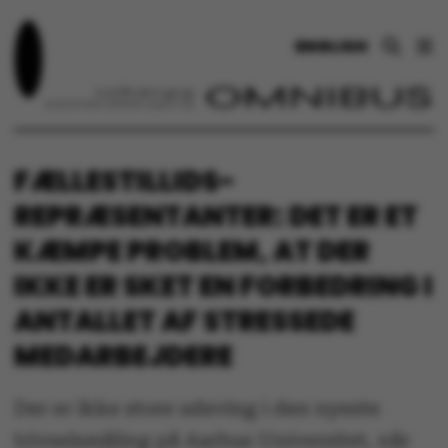
ENGLISH
FÆLLESTILLIDS­
REPRÆSENTANTER: DET ER ET
KÆMPE PROBLEM, AT DER
IKKE ER SKET EN FORBEDRING I
ANTALLET AF STRESSEDE
MEDARBEJDERE
Der er ikke store udsving i den nyeste
trivselsmåling på Aarhus Universitet, når