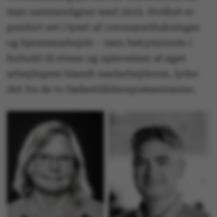
man sammenligner med 2019. Hvilket er
positivt set i lyset af coronanedlukninger
og hjemmearbejde – men bekymrende i
forhold til stress og oplevelsen af øget
arbejdspres blandt medarbejderne, lyder
det fra de to fællestillidsrepræsentanter.