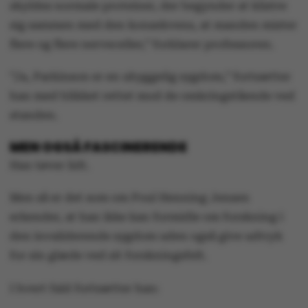
skyldes normale proteiner, der begynder at klistre
sig sammen med den konsekvens, at manden mister
flere og flere nerveceller,” forklarer professoren.
”Ja, Parkinson er en uhyggelig sygdom,” fortsætter
han med blikket rettet mod de omkringstående ved
standen.
MEN OGSÅ FASCINERENDE
Han tøver lidt.
Men så er det som om Poul Henning Jensen
erkender, at han ikke kan formidle om forskning i
den invaliderende sygdom uden også give udtryk
for sin glæde ved sit forskningsfelt.
I hvert fald fortsætter han: