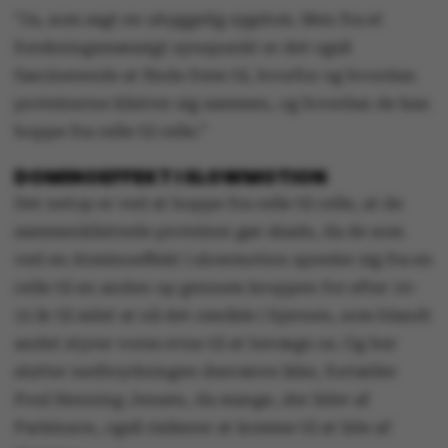
”Ja, som sagt en uhyggelig sygdom. Men fra et
forskningsmæssigt synspunkt er det også
fascinerende at finde frem til, hvorfor og hvordan
proteinerne klistrer sig sammen, og hvordan de kan
hoppe fra celle til celle.”
DOMINOEFFEKT I SLOWMOTION
Det netop er ved at hoppe fra celle til celle, at de
sammenklistrede proteiner gør skade, da de som
ved en dominoeffekt i slowmotion spreder sig fra en
celle til en anden op gennem kroppen for efter 10-
15 år til sidst at nå det område i hjernen, som blandt
andet styrer vores evne til at bevæge os. Og her
slutter nedbrydningen desværre ikke, fortæller
Poul Henning Jensen, da mange, der lider af
Parkinson, også risikerer at komme til at lide af