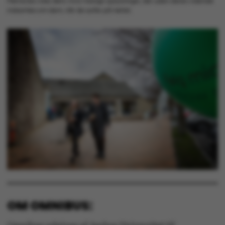
Memories viste dem, hvor mange oplysninger, der uden deres vidende
Hjemmesiden kan ikke
indsamles om dem, når de surfer på nettet.
fungerer uden disse
cookies.
Navn
Udbyder / Domæne
be_typo_user
TYPO3 Association
.au.dk
fe_typo_user
Typo3 Association
.au.dk
OM OMNIBUS: