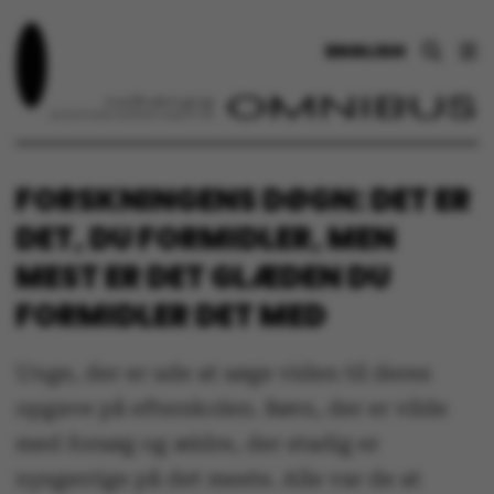
ENGLISH
FORSKNINGENS DØGN: DET ER
DET, DU FORMIDLER, MEN
MEST ER DET GLÆDEN DU
FORMIDLER DET MED
Unge, der er ude at søge viden til deres
opgave på efterskolen. Børn, der er vilde
med forsøg og ældre, der stadig er
nysgerrige på det meste. Alle var de at