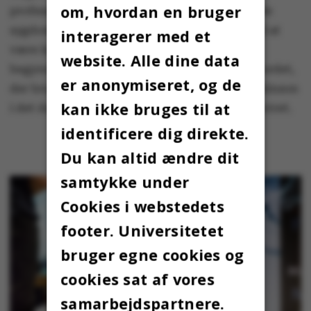
om, hvordan en bruger
professorens begejstring med en ødelæggende
sygdom, virker de på nuværende tidspunkt til at
interagerer med et
være kommet over det, da alle med interesse
website. Alle dine data
begynder at studere de forskellige sager på bordet,
er anonymiseret, og de
der bruges i forsøget på at løse gåden om Parkinson
kan ikke bruges til at
i det daglige i laboratorierne på forskningscentret.
identificere dig direkte.
Du kan altid ændre dit
samtykke under
Cookies i webstedets
footer. Universitetet
bruger egne cookies og
cookies sat af vores
samarbejdspartnere.