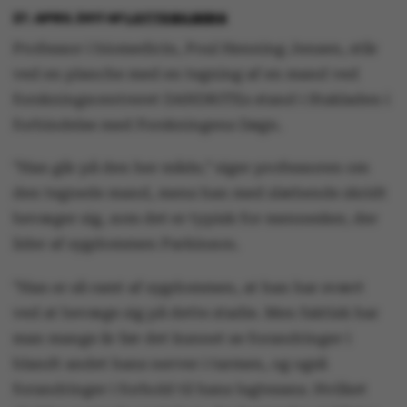
27. APRIL 2017
AF
LOTTE BILBERG
Professor i biomedicin, Poul Henning Jensen, står
ved en planche med en tegning af en mand ved
forskningscentreret DANDRITEs stand i Stakladen i
forbindelse med Forskningens Døgn.
”Han går på den her måde,” siger professoren om
den tegnede mand, mens han med slæbende skridt
bevæger sig, som det er typisk for mennesker, der
lider af sygdommen Parkinson.
”Han er så ramt af sygdommen, at han har svært
ved at bevæge sig på dette stadie. Men faktisk har
man mange år før det kunnet se forandringer i
blandt andet hans nerver i tarmen, og også
forandringer i forhold til hans lugtesans. Hvilket