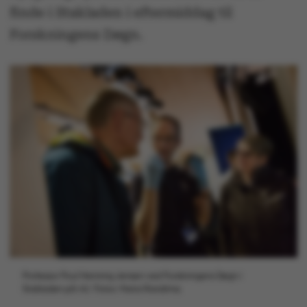
finde i Stakladen i eftermiddag til
Forskningens Døgn.
Professor Poul Henning Jensen ved Forskningens Døgn i
Stakladen på AU. Fotos: Maria Randima.