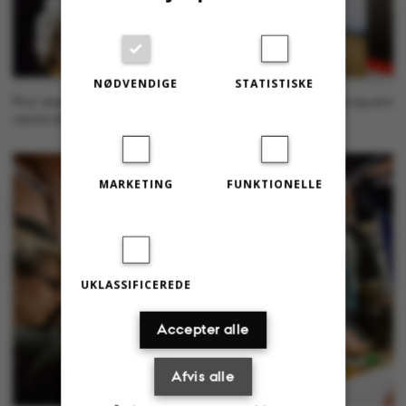
NØDVENDIGE
STATISTISKE
Ph.d.-studerende Sara Elfarrash viser, hvordan Parkinson spreder sig som
ved en dominoeffekt i kroppen.
MARKETING
FUNKTIONELLE
UKLASSIFICEREDE
Accepter alle
Afvis alle