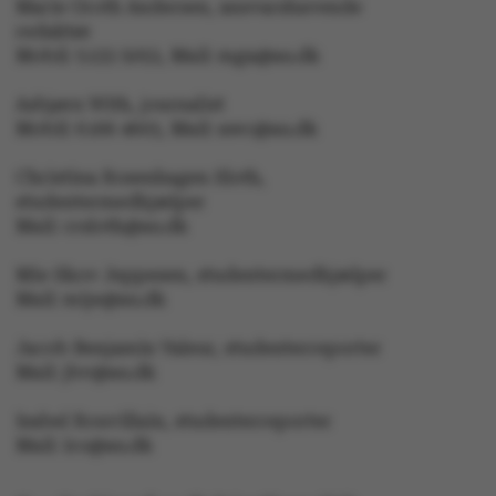
Marie Groth Andersen, ansvarshavende
redaktør
Mobil: 5133 5053, Mail: mga@au.dk
XSRF-TOKEN
event.au.dk
Asbjørn With, journalist
Mobil: 6166 4603, Mail: awc@au.dk
li_gc
LinkedIn Corporation
Christina Rosenhagen Sloth,
.linkedin.com
studentermedhjælper
x-ms-gateway-slice
Mail: crsloth@au.dk
Microsoft Corporation
login.microsoftonline.com
CFTOKEN
Mie Skov Jeppesen, studentermedhjælper
Adobe Inc.
eddiprod.au.dk
Mail: mije@au.dk
Jacob Benjamin Valeur, studenterreporter
Mail: jbv@au.dk
Isabel Rouvillain, studenterreporter
Mail: iro@au.dk
brwConsent
.airtable.com