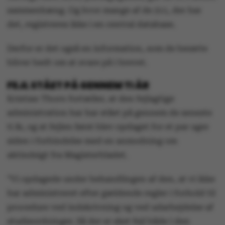
sammenhæng. Og hvor mange af de 211, der har
det, registreres ikke i en central database.
Derfor er det også en information, som de berørte
bliver bedt om at svare på i brevet.
FEJL STÅET PÅ GENNEM TI ÅR
Kristian Thorn fortæller, at den fejlagtige
administration har har stået på gennem de seneste
ti år, og at fejlen først blev opdaget for et par uger
siden i forbindelse med en anmodning om
aktindsigt fra Magisterbladet.
”Vi opdagede under behandlingen af den, at vi ikke
har administreret efter gældende regler i forhold til
procedure ved indskrivning og ved udarbejdelse af
studieordninger. Så der er sket fejl både i den