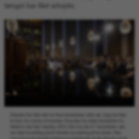
længst har fået arbejde.
Glæden har fået skår for flere kandidater, efter de i dag har fået
et brev fra Aarhus Universitet. Dog ikke hos disse kandidater fra
Medicin, der blev færdig i 2016. Men hos de 211 kandidater, der
har læst hovedfag på ét fakultet og sidefag på et andet. Men
som på grund af fejlfortolkning af gældende regler ikke fik oplyst,