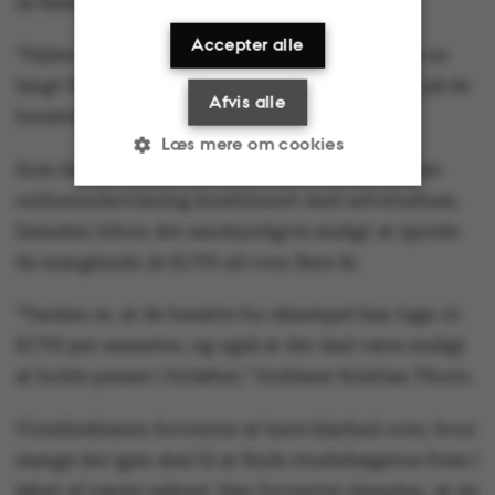
så fleksibel som overhovedet mulig:
Accepter alle
”Fejlen ligger entydig hos os, og vi vil strække os
langt for at undervisningen bliver tilrettelagt på de
Afvis alle
berørtes præmisser.”
Læs mere om cookies
Som det ser ud for nuværende, er der planer om
onlineundervisning kombineret med selvstudium.
Desuden bliver det sandsynligvis muligt at sprede
Nødvendige
Statistiske
de manglende 30 ECTS ud over flere år.
Marketing
Funktionelle
”Tanken er, at de berørte for eksempel kan tage 10
Uklassificerede
ECTS per semester, og også at det skal være muligt
at holde pauser i forløbet,” forklarer Kristian Thorn.
Vicedirektøren forventer at have klarhed over, hvor
mange der igen skal til at finde studiebøgerne frem i
Nødvendige cookies
hjælper med at gøre
løbet af næste måned. Han forventer desuden, at de