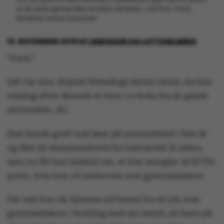
at de skulle gennemføre et ekstra semester. Arkivfoto: Maria
Randima Aarhus Universitet
19. NOVEMBER 2018
AF
LENE RAVN OG LOTTE BILBERG
"Fuck."
Det var
Ann-Sophie Nebelings første tanke, da hun
onsdag aften åbnede et brev i e-boks fra sit gamle
universitet, AU.
Hun havde godt nok læst på universitetet i fem år
og fået sit eksamensbevis for halvandet år siden,
men nu fik hun besked om, at hun mangler 30 ECTS-
point, hvis hun vil undervise som gymnasielærer.
Der sad hun så; hjemme på barsel fra sit job som
gymnasielærer i Kolding med sin mand, sit barn på