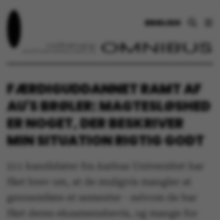
ENGLISH
FÆRDIGUDDANNET RAMT AF
AU'S BRØLER: MAGTESLØSHED
ER NOGET, DER BESKRIVER
MIN SITUATION RIGTIG GODT
211 kandidater fra Aarhus Universitet har
fået brev om, at de muligvis mangler at
gennemføre et semester - selvom de har
fået deres eksamensbevis, og mange for