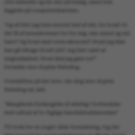
otte måneder og sin mor på besøg, mens hun
kiggede på computerskærmen.
"Og så blev jeg bare enormt ked af det, for hvad vil
det få af konsekvenser for for mig, min mand og mit
barn? Og hvad med vores økonomi? Hvad jeg ikke
kan gå tilbage til mit job? Jeg blev ramt af
magtesløshed. Hvad skal jeg gøre nu?"
fortæller Ann-Sophie Nebeling.
Overskiften på det brev, der slog Ann-Sophie
Nebeling ud, lød:
"Manglende forlængelse af sidefag i forbindelse
med udbud af to-faglige kandidatuddannelser"
Til trods for en noget uklar formulering, tog det