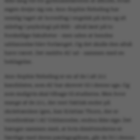
ikke lang tid for gymnasielæreren at afkode, hvad
sagen drejer sig om. Ann-Sophie Nebeling har
nemlig taget sit hovedfag i engelsk på Arts og sit
sidefag i psykologi på BSS - altså læst på to
forskellige fakulteter - men uden at hendes
uddannelse blev forlænget. Og det skulle den altså
have været. Det meldte AU ud - sammen med en
beklagelse.
Ann-Sophie Nebeling er en af de i alt 211
kandidater, som AU har skrevet til i denne uge. Og
som muligvis skal tilbage til studierne. Men hvor
mange af de 211, der rent faktisk ender på
skolebænken igen, kan Kristian Thorn, der er
vicedirektør i AU Uddannelse, endnu ikke sige. Det
hænger sammen med, at hvis dimittenderne er
færdige med deres pædagogikum, går de fri i denne