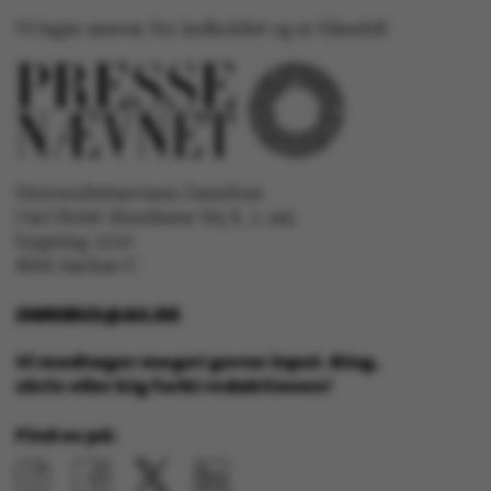
Vi tager ansvar for indholdet og er tilmeldt
Navn
Udbyder / Domæne
be_typo_user
TYPO3 Association
.au.dk
Universitetsavisen Omnibus
Carl Holst-Knudsens Vej 8, 1. sal,
bygning 1310
fe_typo_user
Typo3 Association
8000 Aarhus C
.au.dk
OMNIBUS@AU.DK
Vi modtager meget gerne input. Ring,
skriv eller kig forbi redaktionen!
Find os på: