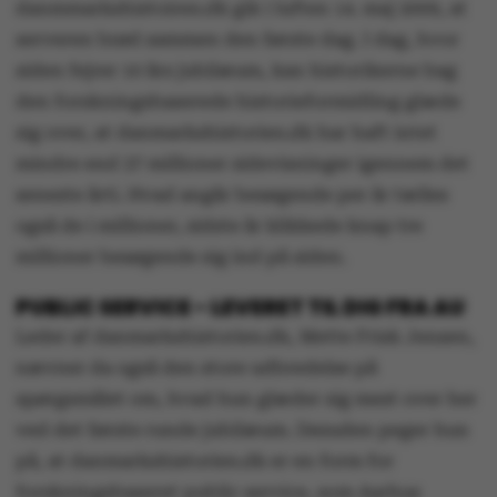
danmmarkshistoiren.dk gik i luften 14. maj 2009, at
serveren brød sammen den første dag. I dag, hvor
siden fejrer 10 års jubilæum, kan historikerne bag
den forskningsbaserede historieformidling glæde
sig over, at danmarkshistorien.dk har haft intet
mindre end 37 millioner sidevisninger igennem det
seneste årti. Hvad angår besøgende per år tælles
også de i millioner, sidste år klikkede knap tre
millioner besøgende sig ind på siden.
PUBLIC SERVICE - LEVERET TIL DIG FRA AU
Leder af danmarkshistorien.dk, Mette Frisk Jensen,
nævner da også den store udbredelse på
spørgsmålet om, hvad hun glæder sig mest over her
ved det første runde jubilæum. Desuden peger hun
på, at danmarkshistorien.dk er en form for
forskningsbaseret public service, som Aarhus