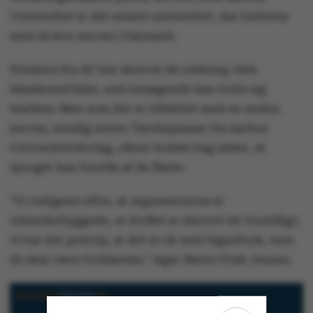
Universitet er det eneste universitet, der bedriver
med så stor succes i Danmark.
Forskere fra AU har skrevet de omkring 1000
leksikonartikler, som besøgende kan bolte sig
imellem. Men som det er tilfældet med en anden
succes, nemlig serien Tænkepauser fra Aarhus
Universitetsforlag, sikrer holdet bag siden, at
sproget kan forstås af de fleste.
"Vi redigerer efter, at argumenterne er
velunderbyggede, at stoffet er skrevet let forståligt;
vi har det princip, at det er ok med fagudtryk, men
de skal være forklarede," siger Mette Frisk Jensen.