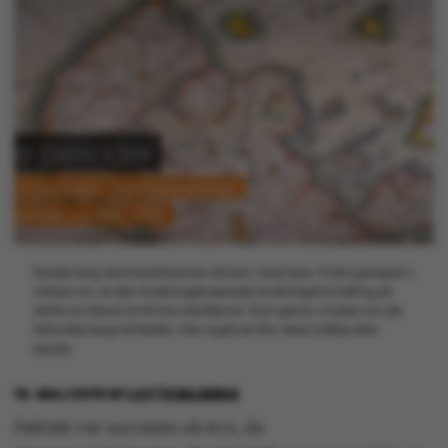
Holdet bag danmarkshistorien.dk kan i dag fejre 10 års jubilæum i
vished om, at den forskningsbaserede forskningsformidling på
nettet er blevet et hit hos danskerne. Som gerne vil læse om de
historiske begivenheder, men også se film, høre lydklip eller
quizze.
10. MAJ 2019
AF
LOTTE BILBERG
Faktisk var succesen så stor, da