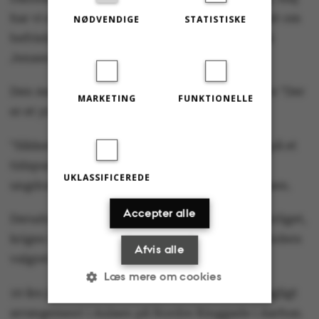
har vi et stort antal besøgende, hvor materialet om
NØDVENDIGE
STATISTISKE
befrielsen i 1945 bliver læst," siger Mette Frisk
Jensen.
Den mest søgte kilde er Adam Oehlenschlägers "Der
MARKETING
FUNKTIONELLE
er et yndigt land".
"Sikkert fordi, at den skal alle forholde sig til på et
tidspunkt i folkeskolen eller på
UKLASSIFICEREDE
ungdomsuddannelserne," ler Mette Frisk Jensen.
Accepter alle
Derudover er det artiklerne om Kanslergadeforliget,
krigen i 1864, vikingetiden og kampen for kvinders
Afvis alle
valgret, der er blandt de mest besøgte sider.
Læs mere om cookies
10 års jubilæet bliver i dag markeret med et fagligt
arrangement i Aulaen på Nordre Ringgade i Aarhus.