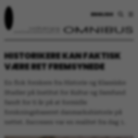
ENGLISH
HISTORIKERE KAN FAKTISK
VÆRE RET FREMSYNEDE
En flok forskere fra Historie og Klassiske
Studier på Institut for Kultur og Samfund
fandt for ti år på at formidle
forskningsbaseret danmarkshistorie på
nettet. Succesen var en realitet fra dag 1.