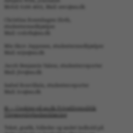
Asbjørn With, journalist
Mobil: 6166 4603, Mail: awc@au.dk
Christina Rosenhagen Sloth,
studentermedhjælper
Mail: crsloth@au.dk
Mie Skov Jeppesen, studentermedhjælper
Mail: mije@au.dk
ARRAffinity
Microsoft Corporation
.ofn.au.dk
Jacob Benjamin Valeur, studenterreporter
Mail: jbv@au.dk
Isabel Rouvillain, studenterreporter
Mail: iro@au.dk
PHPSESSID
PHP.net
aarhusbss.app.geckobooki
© — Cookies på au.dk Privatlivspolitik
Tilgængelighedserklæring
Tekst, grafik, billeder og andet indhold på