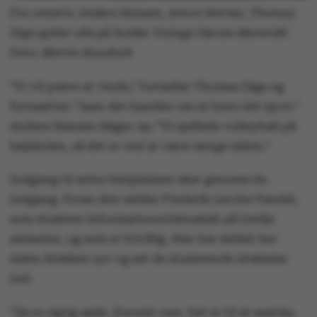
Fra venstre: Anders Hansen, Anton Werner, Thomas
Dige spiller alle på holdet 'Gulags Værste Mareridt'.
Foto: Martin Kousholt
”Vi vil prøve at vinde,” fortæller Thomas Dige og
fortsætter: ”men det handler om at have det sjovt.”
Anders Hansen følger op: ”Vi spillede volleyball på
højskolen, så det er ved at være længe siden.”
Indgang til selve festpladsen sker gennem én
indgang. Foran den sidder Frederik Lerche Pandal,
som studerer informationsvidenskab på tredje
semester, og som er frivillig. Han har siddet her
siden klokken syv og set de studerende strømme
ind:
”De er rigtig søde. Enormt rare. Det er til at mærke,