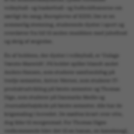
volleyball- og basketball- og fodboldbanerne om
særligt én sang;
Buongiorno
af KIDD. Der er en
sommerlig stemning, studerende dyster i sport og
overdøver fra tid til anden musikken med jubelbrøl
og skrig af ærgrelse.
Én af holdene, der dyster i volleyball, er ’Gulags
Værste Mareridt’. På holdet spiller blandt andet
Anders Hansen, som studerer samfundsfag på
tredje semester, Anton Werner, som studerer IT-
produktudvikling på første semester og Thomas
Dige, som studerer på Danmarks Medie og
Journalisthøjskole på første semester. Alle har de
krigsmaling i hovedet. De mødtes kvart over otte,
dog ikke til morgenmad. For Thomas Diges
vedkommende blev det til en banan, en kanelsnegl,