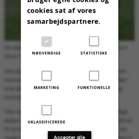
cookies sat af vores
samarbejdspartnere.
De sidste forberedelser inden idrætsdagen for alvor
NØDVENDIGE
STATISTISKE
bliver til fredagsbar. Foto: Martin Kousholt
Ved jagtboden står Caroline Bache, som studerer
erhvervsøkonomi på første semester. Hun er ikke –
MARKETING
FUNKTIONELLE
som sådan – kommet for at dyrke sport. Hun og
hendes venner spillede diskgolf tidligere:
”Det endte uafgjort. Så nu prøver vi de forskellige
andre sportsgrene. Det er meget afslappet i forhold
UKLASSIFICEREDE
til de andre, føler jeg. Dem, som spiller basket, de
Accepter alle
sveder jo. Vi går bare lidt rundt og hygger. Festen er