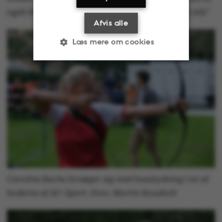
også lidt stille nu, men vi skal nok få den op at stå.”
Afvis alle
Læs mere om cookies
Nødvendige
Statistiske
Marketing
Funktionelle
Uklassificerede
Caroline Bache forsøger sig med bueskydning i en af
Nødvendige cookies
boderne af AU-Sport. Foto: Martin Kousholt
hjælper med at gøre
hjemmesiden brugbar
ved at aktivere nogle