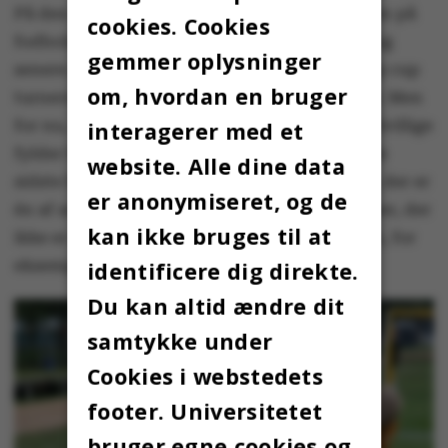
På den anden side af indgangen byder pladsen på
cookies. Cookies
fodbold-, håndbold- og ultimateturneringer og
gemmer oplysninger
senere på dagen ølbowling-, beerpong- og flip cup
om, hvordan en bruger
turnerninger og intet mindre end ti koncerter. Men
for nu, lidt over elleve, summer pladsen, de frivillige
interagerer med et
fylder barerne op med drikkevarer, hænger de
website. Alle dine data
sidste bannere op. Aarhus Universitets-sport, der er
er anonymiseret, og de
én af arrangørerne, viser nogle af deres klubber, der
kan ikke bruges til at
ikke er så ligetil at dyste i i universitetsparken, for
eksempel jagt, roning og cykling.
identificere dig direkte.
Du kan altid ændre dit
samtykke under
Cookies i webstedets
footer. Universitetet
bruger egne cookies og