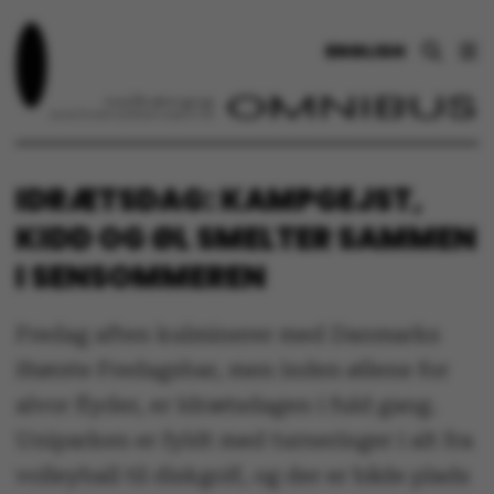
ENGLISH
IDRÆTSDAG: KAMPGEJST,
KIDD OG ØL SMELTER SAMMEN
I SENSOMMEREN
Fredag aften kulminerer med Danmarks
Største Fredagsbar, men inden øllene for
alvor flyder, er Idrætsdagen i fuld gang.
Uniparken er fyldt med turneringer i alt fra
volleyball til diskgolf, og der er både plads