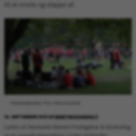
til at svede og slappe af.
Volleyballpladsen. Foto: Martin Kousholt
10. SEPTEMBER 2021
AF
MARTIN KOUSHOLT
Lyden af Danmarks Største Fredagsbar & Idrætsdag
er en soundbokssymfoni. Lyden forbinder