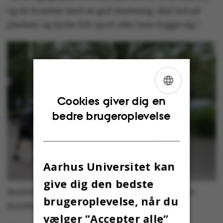
og de kommer med en god stemning, skal ind på
pladsen og dyrke lidt sport eller bare hygge sig.”
ENGLISH
Cookies giver dig en
bedre brugeroplevelse
DANISH
Aarhus Universitet kan
give dig den bedste
Basketball spilles uden for pladsen. Foto: Martin
brugeroplevelse, når du
Kousholt
vælger ”Accepter alle”