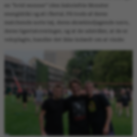
en ”hvid monner” (den kaloriefrie Monster
energidrik) og øl i flertal. På trods af deres
matchende sorte tøj, deres skrækindjagende navn,
deres tigertatoveringer, og at de udstråler, at de er
veloplagte, handler det ikke indædt om at vinde: