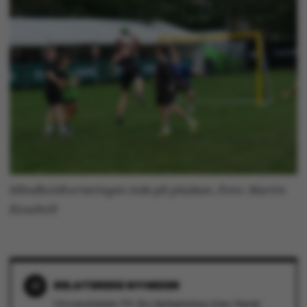
grundlæggende
funktioner som
navigation mm.
Hjemmesiden kan ikke
fungerer uden disse
cookies.
Navn
Udbyder / Domæne
Håndboldturneringen inde på pladsen. Foto: Martin
be_typo_user
TYPO3 Association
.au.dk
Kousholt
fe_typo_user
Typo3 Association
.au.dk
RELATEREDE NYHEDER
Universitetets 93-års fødselsdag blev fejret