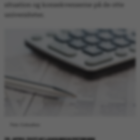
situation og konsekvenserne på de otte
universiteter.
Foto: Colourbox
25. APRIL 2023
AF
LOUIS BECK PETERSEN