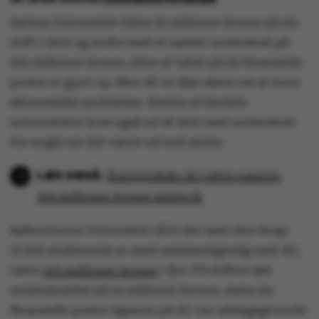
Aarhus Universitet tabte 36 millioner kroner på sin
drift i 2022 og endte med et samlet underskud på
292 millioner kroner, efter at tabet på de finansielle
poster er gjort op. Men AU er ikke alene om at have
økonomiske problemer. Resten af landets
universiteter kom også ud af 2022 med underskud.
For nogle ser det værre ud end andre.
Årsregnskab: AU tabte næsten
300 millioner kroner sidste år
Københavns Universitet (KU) der med sine knap
37.000 studerende er mest sammenlignelig med AU,
tabte
235 millioner kroner
i fjor. På driften lød
underskuddet på 52 millioner kroner, mens de
finansielle poster ligesom på AU var udslagsgivende