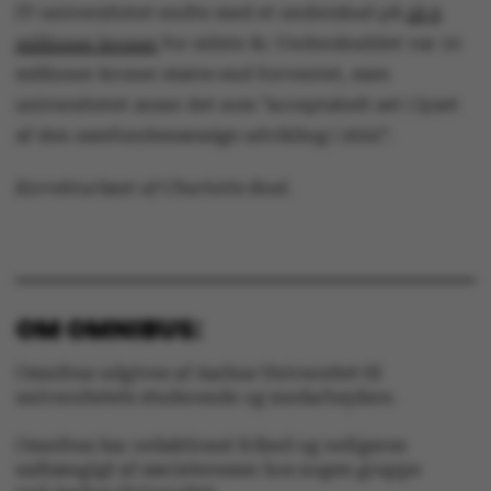
IT-universitetet endte med et underskud på
18,9
Nødvendige
Statistiske
millioner kroner
for sidste år. Underskuddet var 10
millioner kroner større end forventet, men
Marketing
Funktionelle
universitetet anser det som ”acceptabelt set i lyset
af den samfundsmæssige udvikling i 2022”.
Uklassificerede
Korrekturlæst af Charlotte Boel.
Nødvendige cookies
hjælper med at gøre
hjemmesiden brugbar
OM OMNIBUS:
ved at aktivere nogle
grundlæggende
Omnibus udgives af Aarhus Universitet til
funktioner som
universitetets studerende og medarbejdere.
navigation mm.
Omnibus har redaktionel frihed og redigeres
Hjemmesiden kan ikke
uafhængigt af særinteresser hos nogen gruppe
fungerer uden disse