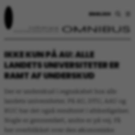
ENGLISH
IKKE KUN PÅ AU: ALLE
LANDETS UNIVERSITETER ER
RAMT AF UNDERSKUD
Der er underskud i regnskabet hos alle
landets universiteter. På AU, DTU, AAU og
RUC har det også resulteret i afskedigelser.
Nogle er gennemført, andre er på vej. Få
her overblikket over den økonomiske