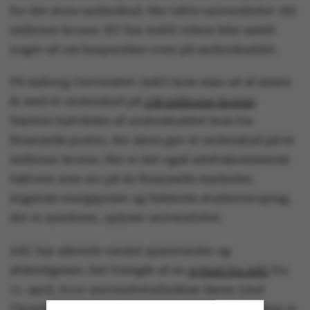
for det store underskud. Her tabte universitetet 183
millioner kroner. KU har indtil videre ikke meldt
noget ud om besparelser oven på underskuddet.
På Aalborg Universitet (AAU) kom man ud af sidste
år med et underskud på
138 millioner kroner
.
Næsten halvdelen af underskuddet kom fra
finansielle poster, der alene gav et underskud på 64
millioner kroner. Her er det også udefrakommende
faktorer som uro på de finansielle markeder,
stigende energipriser og faldende studenteroptag,
der er synderen, oplyser universitetet.
AAU har allerede varslet sparerunder og
afskedigelser. Det fremgår af en
nyhed fra AAU
fra
11. april, hvor universitetsdirektør Søren Lind
Christiansen erkender, at universitetets økonomi er