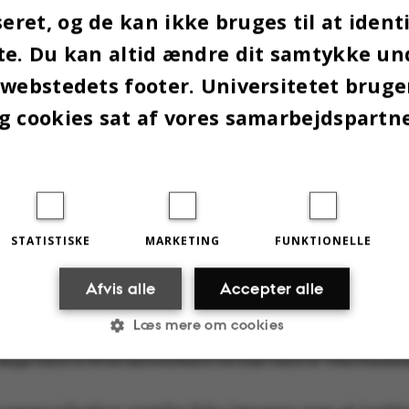
ret, og de kan ikke bruges til at identi
te. Du kan altid ændre dit samtykke un
 webstedets footer. Universitetet brug
g cookies sat af vores samarbejdspartn
STATISTISKE
MARKETING
FUNKTIONELLE
Afvis alle
Accepter alle
Læs mere om cookies
Thomas Pallesen, dekan på Aarhus BSS, glæder sig over, at bestyrelsen har fulg
lægge Institut for Erhvervskommunikation ind under Institut for Virksomhedsle
Statistiske
Marketing
Funktionelle