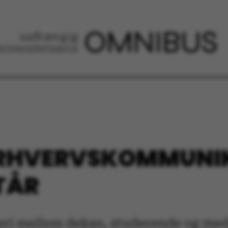
 ERHVERVSKOMMUNI
TÅR
eri mellem dekan, studerende og med