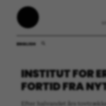
ENGLISH
INSTITUT FOR
FORTID FRA NY
Efter halvandet års tovtrækk