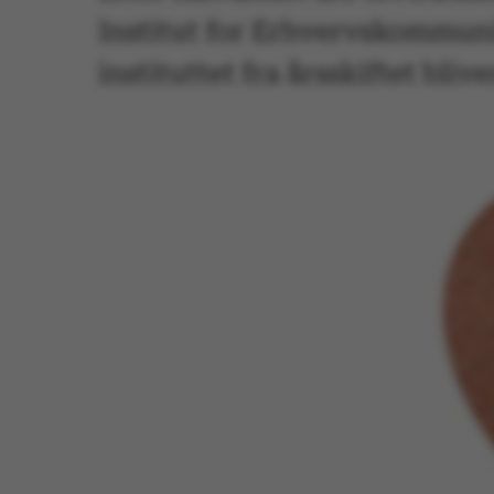
Institut for Erhvervskommuni
instituttet fra årsskiftet bli