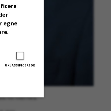
ficere
der
er egne
ere.
UKLASSIFICEREDE
t hans indstilling om at
delse. Foto: Anders Trærup
Uklassificerede