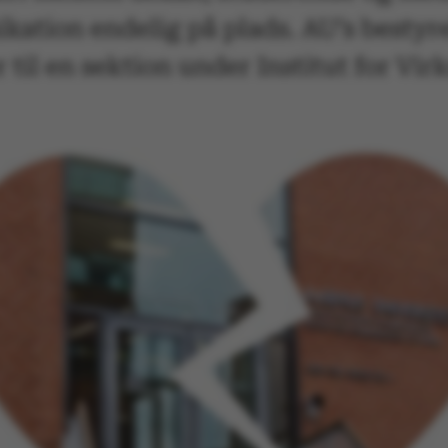
kation endelig på plads. AU’s bestyre
ver til en sektion under Institut for V