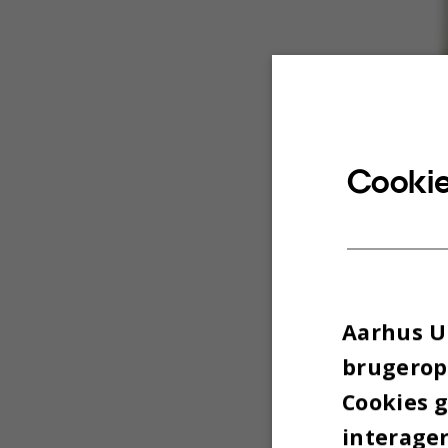
Cookie
Aarhus Un
brugeropl
Cookies 
interager