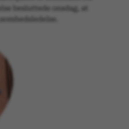
lse besluttede onsdag, at
irksomhedsledelse.