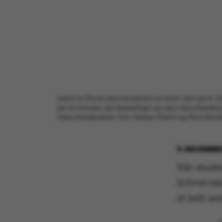
Institut for Erhvervskommunikation er fortid i det nye år. 
del af instituttet, der beskæftiger sig med virksomhedskomm
Virksomhedsledelse. Foto: Melissa Yildirim og Maria Ran
9. DECEMBER
Når stude
Erhvervsk
et helt and