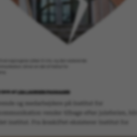
Erhvervssprogene rykker til Arts, og den resterende
unikation, bliver en del af Institut for
dima
 2016
AF
LEA LAURSEN PASGAARD
rende og medarbejdere på Institut for
ommunikation vender tilbage efter juleferien, bli
et institut. Fra årsskiftet eksisterer Institut for