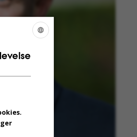
ENGLISH
DANISH
levelse
ookies.
uger