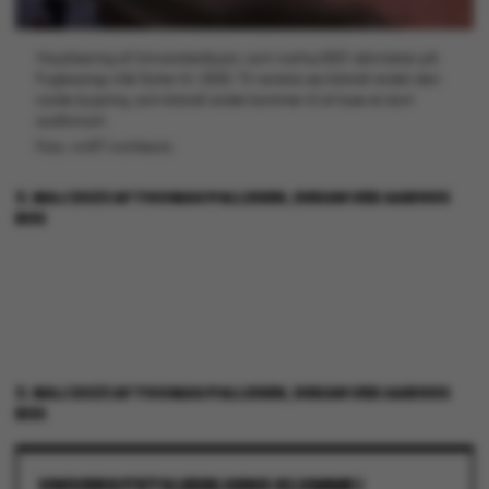
Visualisering af Universitetsbyen, som Aarhus BSS' aktiviteter på
Fuglesangs Allé flytter til i 2025. Til venstre ses blandt andet den
runde bygning, som blandt andet kommer til at huse et stort
auditorium.
Foto: AART Architects
3. MAJ 2023
AF
THOMAS PALLESEN, DEKAN VED AARHUS
BSS
3. MAJ 2023
AF
THOMAS PALLESEN, DEKAN VED AARHUS
BSS
UNIVERSITETSLEDELSENS KLUMME I