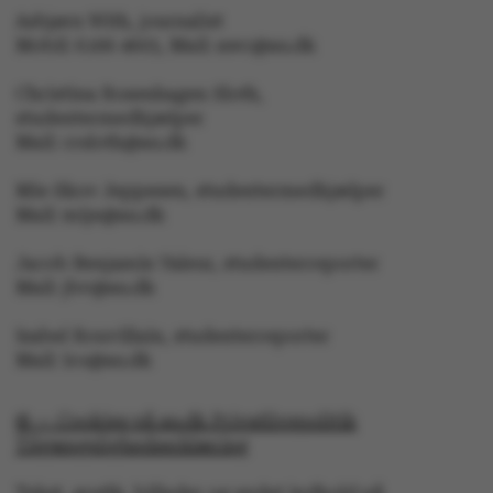
Asbjørn With, journalist
Mobil: 6166 4603, Mail: awc@au.dk
Christina Rosenhagen Sloth,
studentermedhjælper
Mail: crsloth@au.dk
PHPSESSID
PHP.net
aarhusbss.app.geckobooki
Mie Skov Jeppesen, studentermedhjælper
Mail: mije@au.dk
Jacob Benjamin Valeur, studenterreporter
Mail: jbv@au.dk
Isabel Rouvillain, studenterreporter
Mail: iro@au.dk
PHPSESSID
PHP.net
app.geckobooking.dk
© — Cookies på au.dk Privatlivspolitik
Tilgængelighedserklæring