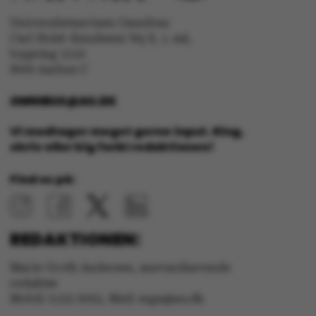
Universitetsavisen Omnibus
Carl Holst-Knudsens Vej 8, 1. sal,
bygning 1310
8000 Aarhus C
OptanonConsent
OneTrust LLC
.pure.au.dk
OMNIBUS@AU.DK
Vi modtager meget gerne input. Ring,
skriv eller kig forbi redaktionen!
Find os på:
REDAKTIONEN:
Marie Groth Andersen, ansvarshavende
redaktør
Mobil: 5133 5053, Mail: mga@au.dk
ARRAffinity
Microsoft Corporation
.ofn.au.dk