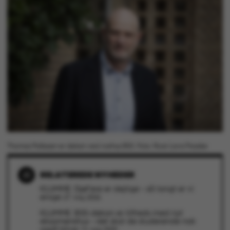
Navn
Udbyder / Domæne
be_typo_user
TYPO3 Association
.au.dk
fe_typo_user
Typo3 Association
.au.dk
Thomas Pallesen er dekan ved Aarhus BSS. Foto: Roar Lava Paaske
RELATEREDE NYHEDER
KLUMME: Djøf'ere er dejlige – så langt er vi
enige
27. maj 2026
KLUMME: BSS-dekan er tilfreds med nyt
eksamenshus – det skal de studerende nok
også blive
13. maj 2025