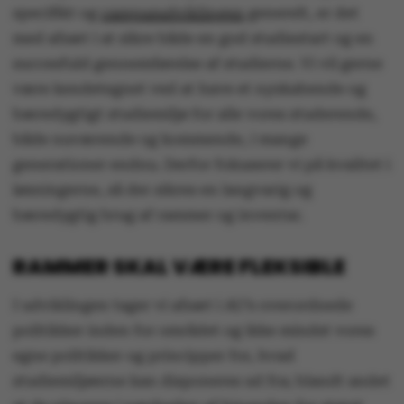
specifikt og
campusudviklingen
generelt, er det
med afsæt i at sikre både en god studiestart og en
succesfuld gennemførelse af studierne. Vi vil gerne
være kendetegnet ved at have et nyskabende og
bæredygtigt studiemiljø for alle vores studerende,
både nuværende og kommende, i mange
generationer endnu. Derfor fokuserer vi på kvalitet i
løsningerne, så der sikres en langvarig og
bæredygtig brug af rammer og inventar.
RAMMER SKAL VÆRE FLEKSIBLE
I udviklingen tager vi afsæt i AU’s overordnede
politikker inden for området og ikke mindst vores
egne politikker og principper for, hvad
studiemiljøerne kan disponeres ud fra; blandt andet