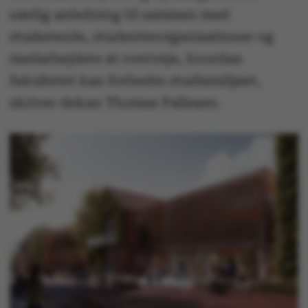
særlig anledning til sammen med
studerende, studenterorganisationer og
medarbejdere at overveje, hvordan
fakultetet kan forbedre studiemiljøet,
skriver dekan Thomas Pallesen.