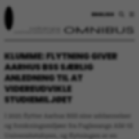
ENGLISH
KLUMME: FLYTNING GIVER
AARHUS BSS SÆRLIG
ANLEDNING TIL AT
VIDEREUDVIKLE
STUDIEMILJØET
I 2025 flytter Aarhus BSS sine uddannelser
og forskningsmiljøer fra Fuglesangs Allé til
Universitetsbyen, og flytningen er en