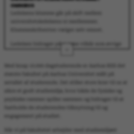
OMNIBUS
Ledelsens klumme går på skift mellem
universitetsledelsens ni medlemmer.
Klummeskribenten vælger selv emnet.
Ledelsen bidrager på samme vilkår som øvrige
skribenter, der bidrager med klummer,
debatindlæg og andet opinionsstof i
Med knap 10.000 dagstuderende er Aarhus BSS det
Omnibus.
største fakultet på Aarhus Universitet målt på
antallet af studerende. Det stiller store krav til os at
sikre et godt studiemiljø, hvor både de fysiske og
Debatindlægget er udtryk for skribenternes
psykiske rammer spiller sammen og bidrager til at
egen holdning.
fastholde de studerendes tilknytning til og
Vil du også deltage i debatten?
engagement på studiet.
Send dit indlæg til
omnibus@au.dk
Når vi på fakultetet arbejder med studiemiljøet