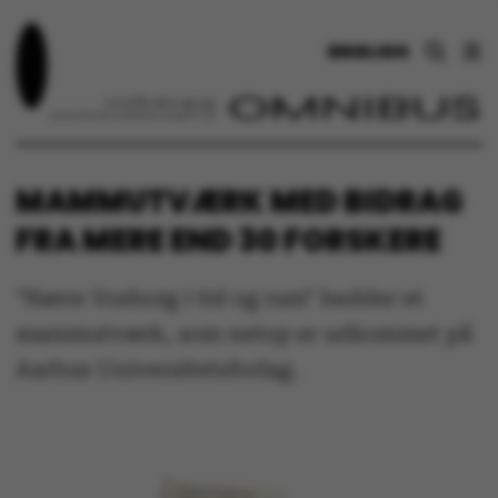
ENGLISH
MAMMUTVÆRK MED BIDRAG
FRA MERE END 30 FORSKERE
"Nørre Vosborg i tid og rum" hedder et
mammutværk, som netop er udkommet på
Aarhus Universitetsforlag.