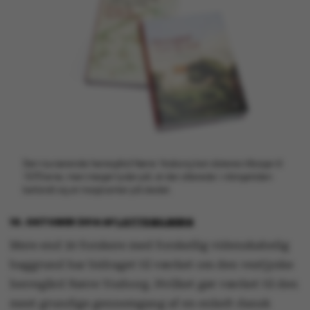
Den nuværende herregård Nørre Vosborg kan dateres tilbage til
1570’erne, men meget tyder på, at der allerede i vikingetiden
befandt sig et magtcenter på stedet.
10. OKTOBER 2014
AF
LOTTE BILBERG
Mere end 30 forskere med forskellig videnskabelig
baggrund har bidraget til værket om den vestjyske
herregård Nørre Vosborg. Hvilket gør værket til den
mest grundige gennemgang af en enkelt dansk