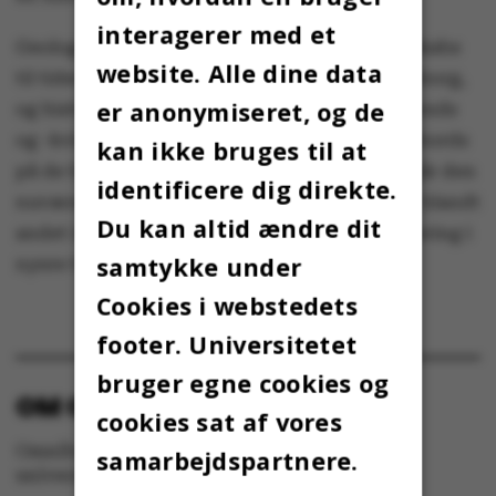
interagerer med et
Geologer har undersøgt det omgivende landskabs
website. Alle dine data
til tider voldsomme indvirkning på Nørre Vosborg,
er anonymiseret, og de
og historikere har forsket i forne tiders rigmænds
og -kvinders gøren og laden, da de sad til højbords
kan ikke bruges til at
på de tidlige borge. Mens arkitekter gennemgår den
identificere dig direkte.
nuværende herregårds bygningshistorie, der blandt
Du kan altid ændre dit
andet indbefatter en gennemgribende renovering i
samtykke under
nyere tid.
Cookies i webstedets
footer. Universitetet
bruger egne cookies og
OM OMNIBUS:
cookies sat af vores
Omnibus udgives af Aarhus Universitet til
samarbejdspartnere.
universitetets studerende og medarbejdere.