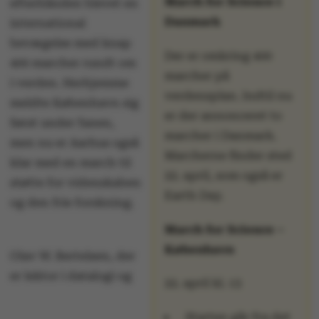
March for Science i
efterhånden blevet en
Danmark
international
bevægelse med knap
Der er omkring 400
400 marcher rundt om
marcher på
i verden. Herhjemme
verdensplan. Indtil nu
meldte København sig
er der annonceret to
først under fanen,
marcher i Danmark.
men nu er Aarhus også
Marcherne finder sted
klar med en march til
22. april, som også er
støtte for videnskaben
Earth Day.
og den frie forskning.
March for Science –
København
Olav W. Bertelsen, der
er lektor i datalogi og
22. april kl. 13
Starten går fra det