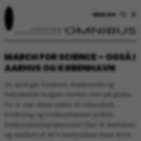
ENGLISH
MARCH FOR SCIENCE – OGSÅ I
AARHUS OG KØBENHAVN
22. april går forskere, studerende og
bekymrede borgere verden over på gaden
for at vise deres støtte til videnskab,
forskning og evidensbaseret politik.
Fællestillidsrepræsentant Olav W Bertelsen
og medlem af AU’s bestyrelsen Sune Koch