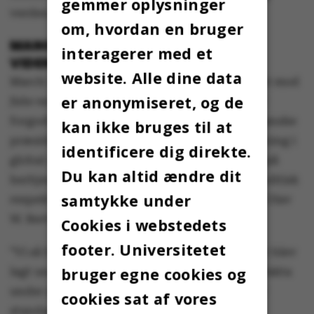
gemmer oplysninger
verden,” siger han.
om, hvordan en bruger
MANGLENDE POLITISK RESPEKT OM
interagerer med et
VIDENSKAB
website. Alle dine data
March for Science kan også ses som en protest mod
er anonymiseret, og de
fake news
og politikere, der bruger fakta efter
forgodtbefindende. Blandt andet den amerikanske
kan ikke bruges til at
præsident Donald Trump, der har kaldt forskning i
identificere dig direkte.
global opvarmning for et fupnummer. Men også
Du kan altid ændre dit
herhjemme er der eksempler på manglende politisk
samtykke under
respekt omkring forskningsresultater, mener Olav
W. Bertelsen.
Cookies i webstedets
footer. Universitetet
”Vi så for ikke så lang tid siden, at AU-kolleger blev
bruger egne cookies og
lagt under pres for at tilrette videnskabelige fakta
under arbejdet med Landbrugspakken. En ny
cookies sat af vores
standardkontrakt har dog gjort det mindre