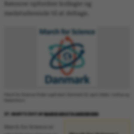
Rønnow opfordrer kolleger og
medstuderende til at deltage.
March for Science finder også sted i Danmark 22. april, både i Aarhus og
København.
27. MARTS 2017
AF
MARIE GROTH ANDERSEN
March for Science er