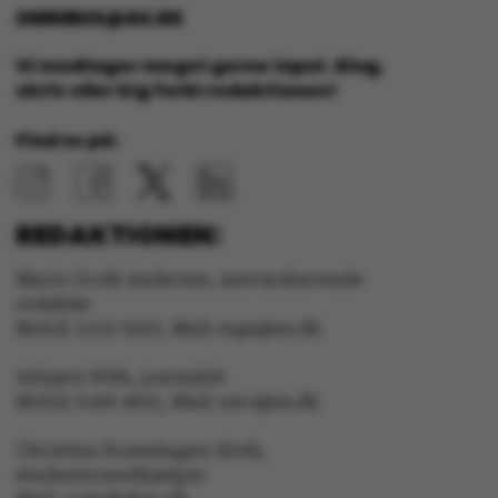
OMNIBUS@AU.DK
esctx
Microsoft Corporation
Vi modtager meget gerne input. Ring,
.login.microsoftonline.co
skriv eller kig forbi redaktionen!
fpc
Microsoft Corporation
login.microsoftonline.com
Find os på:
__cf_bm
Cloudflare Inc.
.pure.au.dk
REDAKTIONEN:
Marie Groth Andersen, ansvarshavende
__cf_bm
Cloudflare Inc.
redaktør
.linkedin.com
Mobil: 5133 5053, Mail: mga@au.dk
Asbjørn With, journalist
Mobil: 6166 4603, Mail: awc@au.dk
__cf_bm
Cloudflare Inc.
.twitter.com
Christina Rosenhagen Sloth,
studentermedhjælper