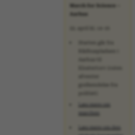
March for Science –
Aarhus
22. april kl. 14-16
Starten går fra
Rådhuspladsen i
Aarhus til
Klostertorv (ruten
afventer
godkendelse fra
politiet)
Læs mere om
marchen
Læs mere om den