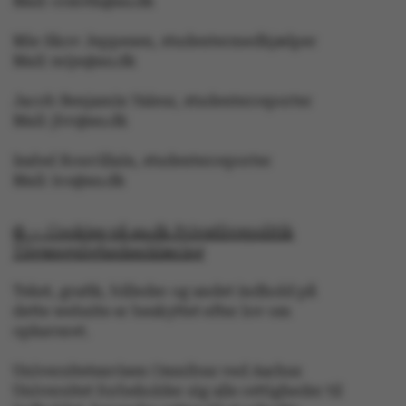
Mail: crsloth@au.dk
ARRAffinitySameSite
Microsoft Corporation
.ofn.au.dk
Mie Skov Jeppesen, studentermedhjælper
Mail: mije@au.dk
Jacob Benjamin Valeur, studenterreporter
Mail: jbv@au.dk
cf_clearance
Cloudflare, Inc.
.podbean.com
Isabel Rouvillain, studenterreporter
Mail: iro@au.dk
© — Cookies på au.dk Privatlivspolitik
Tilgængelighedserklæring
ARRAffinitySameSite
Microsoft Corporation
.docs.workzone.kmd.net
Tekst, grafik, billeder og andet indhold på
dette website er beskyttet efter lov om
ophavsret.
Universitetsavisen Omnibus ved Aarhus
XSRF-TOKEN
event.au.dk
Universitet forbeholder sig alle rettigheder til