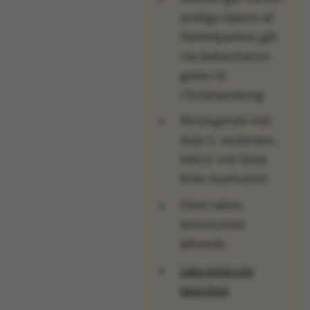
sydlige hjørne af
Fælledparken går
via Københavns
gader til
Christiansborg
Åbningstale ved
Anja C. Andersen,
lektor ved Niels
Bohr Instituttet
Flere talere
annonceres
løbende
Læs mere om
marchen