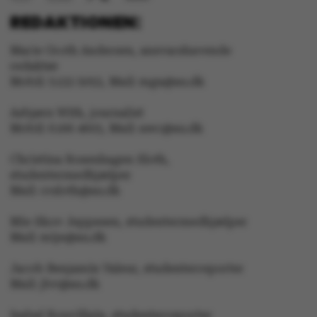
REDAKTIONEN:
ARRAffinity
Marie Groth Andersen, ansvarshavende
Microsoft Corporation
.mitstudie.au.dk
redaktør
Mobil: 5133 5053, Mail: mga@au.dk
Asbjørn With, journalist
Mobil: 6166 4603, Mail: awc@au.dk
esctx
Microsoft Corporation
.login.microsoftonline.co
Christina Rosenhagen Sloth,
fpc
Microsoft Corporation
studentermedhjælper
login.microsoftonline.com
Mail: crsloth@au.dk
__cf_bm
Cloudflare Inc.
.pure.au.dk
Mie Skov Jeppesen, studentermedhjælper
Mail: mije@au.dk
Jacob Benjamin Valeur, studenterreporter
__cf_bm
Cloudflare Inc.
Mail: jbv@au.dk
.linkedin.com
Isabel Rouvillain, studenterreporter