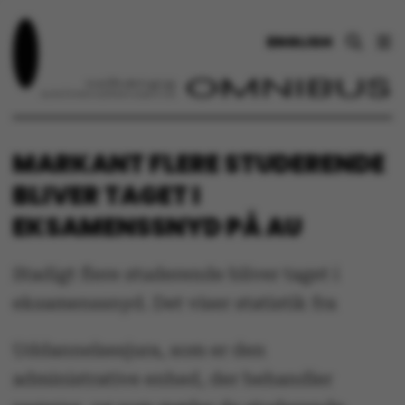
ENGLISH
MARKANT FLERE STUDERENDE
BLIVER TAGET I
EKSAMENSSNYD PÅ AU
Stadigt flere studerende bliver taget i
eksamenssnyd. Det viser statistik fra
Uddannelsesjura, som er den
administrative enhed, der behandler