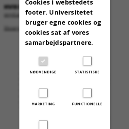
Cookies i webstedets
HVIS DU VIL VIDE MERE
footer. Universitetet
snyd.au.dk
(studerende.au.dk)
bruger egne cookies og
library.au.dk
(library.au.dk)
cookies sat af vores
samarbejdspartnere.
NØDVENDIGE
STATISTISKE
MARKETING
FUNKTIONELLE