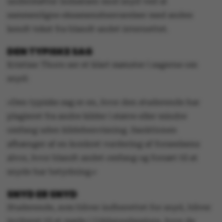
understøtter indsatsen mod snyd ved at
sammenligne eksamensbesvarelser med anden
kendt tekst fra blandt andet internettet.
DEN TYPISKE SAG
Kristian Thorn ser et klart mønster i sagerne om
snyd:
»Den typiske sag er en, hvor den studerende har
plagieret fra andre kilder i større eller mindre
omfang uden kildehenvisning. Sanktionen
afhænger af en konkret vurdering af forseelsens
alvor, hvor blandt andet omfang og forsæt til at
snyde har betydning.«
SNYD ER SNYD
Studerende, som bliver indberettet for snyd, bliver
inviteret til et møde i Uddannelsesjura, hvor de