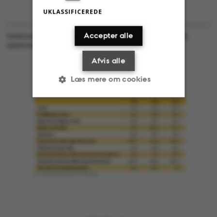
UKLASSIFICEREDE
Accepter alle
Sanktioner i snydesager 2012-2014. Kilde Uddannelsesstrategisk
sekretariat under Uddannelsesjura. Grafik Astrid Reitzel
Afvis alle
Læs mere om cookies
Nødvendige
Statistiske
Marketing
Funktionelle
Uklassificerede