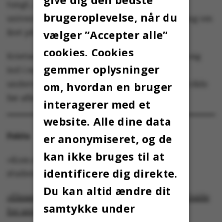
tungt, er sanktionen en bortvisning fra
brugeroplevelse, når du
universitetet, hvilket i gennemsnit sker én gang om
vælger ”Accepter alle”
året på AU.
cookies. Cookies
Kristian Thorns råd til studerende er at sætte sig
gemmer oplysninger
ind i reglerne – og ved mindste tvivl spørge
underviseren, vejlederen eller eksaminator til råds
om, hvordan en bruger
før aflevering af en eksamensbesvarelse
interagerer med et
website. Alle dine data
Fakta
er anonymiseret, og de
kan ikke bruges til at
»Kom sikkert gennem eksamen. Guide for
identificere dig direkte.
studerende om eksamenssnyd« (pdf.)
Du kan altid ændre dit
»Eksamenssnyd – procedurer og sanktioner. Guide
samtykke under
for universitetets medarbejdere«
(pdf.)