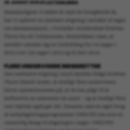
28. AUGUST 2015
AF
LOTTE BILBERG
Sammenligner vi sidste år med de foregående år,
har vi oplevet en markant stigning i antallet af sager
om eksamenssnyd, « fortæller vicedirektør Kristian
Thorn fra AU Uddannelse. Statistikken viser, at
antallet nærmer sig en fordobling fra 110 sager i
2012 over 122 sager i 2013 og til 209 i 2014.
FLERE UNDERVISERE INDBERETTER
Den markante stigning i snyd skyldes ifølge Kristian
Thorn blandt andet, at stadigt flere undervisere
bliver opmærksomme på, at de har pligt til at
indberette en mistanke om snyd – og at stadigt flere
rent faktisk også gør det. Desuden skal en øget brug
af antiplagieringsprogrammet URKUND ses som en
væsentlig årsag til stigningen i sager. URKUND