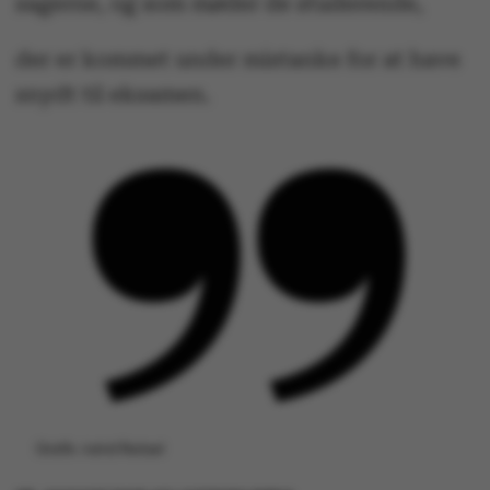
sagerne, og som møder de studerende,
der er kommet under mistanke for at have
snydt til eksamen.
Grafik: Astrid Reitzel