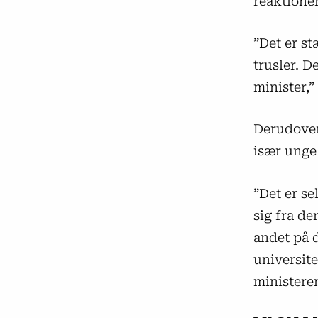
reaktioner
”Det er s
trusler. D
minister,”
Derudover
især unge 
”Det er s
sig fra de
andet på d
universit
ministere