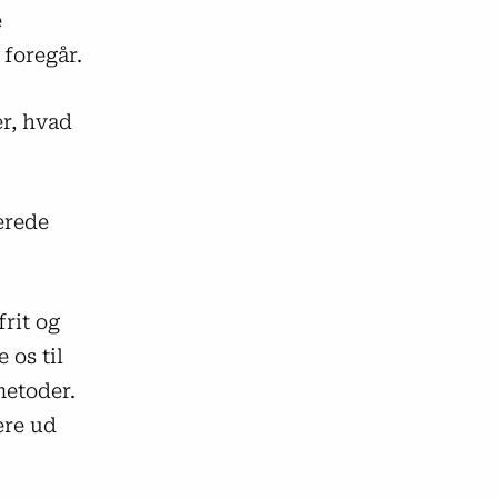
e
 foregår.
r, hvad
erede
frit og
 os til
metoder.
ere ud