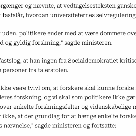
orgænger og nævnte, at vedtagelsesteksten gansk
fastslår, hvordan universiteternes selvregulering
r uden, politikere ender med at være dommere ove
id og gyldig forskning," sagde ministeren.
astslog, at han ingen fra Socialdemokratiet kritis
 personer fra talerstolen.
ikke være tvivl om, at forskere skal kunne forske 
eres forskning, og vi skal som politikere ikke gøre
ver enkelte forskningsfelter og videnskabelige 
 ikke, at der grundlag for at hænge enkelte forsk
 nævnelse," sagde ministeren og fortsatte: