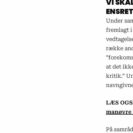
VI SKA
ENSRE
Under sam
fremlagt 
vedtagels
række andr
”forekomm
at det ikk
kritik.” 
navngivne 
LÆS OGS
manøvre o
På samråd