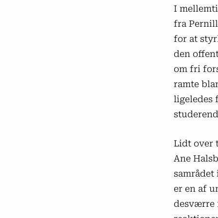
I mellemt
fra Pernil
for at sty
den offen
om fri for
ramte bla
ligeledes 
studerende
Lidt over 
Ane Halsb
samrådet i
er en af u
desværre 