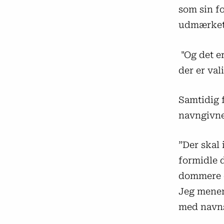
som sin f
udmærket 
"Og det e
der er val
Samtidig f
navngivne
”Der skal 
formidle d
dommere o
Jeg mener
med navns