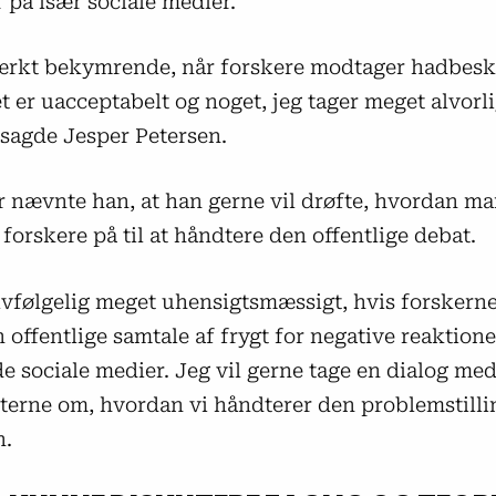
 på især sociale medier.
tærkt bekymrende, når forskere modtager hadbesk
et er uacceptabelt og noget, jeg tager meget alvorl
 sagde Jesper Petersen.
 nævnte han, at han gerne vil drøfte, hvordan m
forskere på til at håndtere den offentlige debat.
elvfølgelig meget uhensigtsmæssigt, hvis forskern
n offentlige samtale af frygt for negative reaktion
e sociale medier. Jeg vil gerne tage en dialog me
eterne om, hvordan vi håndterer den problemstilli
n.