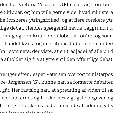
iden har Victoria Velasquez (EL) overtaget ordfør
le Skipper, og hun ville gerne vide, hvad ministere
rke forskeres ytringsfrihed, og at flere forskere ytr
tlige debat. Hendes spørgsmål havde baggrund i 
skning og den kritik, der i løbet af foråret og so
ndt andet køns- og migrationsstudier og en under
fra i sommers, der viste, at en tredjedel af alle ph.d
 afholder sig fra at ytre sig i den offentlige debat
tre uger efter Jesper Petersen overtog ministerpos
oe-Jørgensen (S), kunne han så forsætte debatte
 går. Her fastslog han, at spredning af viden til 
niversiteternes og forskernes vigtigste opgaver, og
for nogle forskeres vedkommende afføder negati