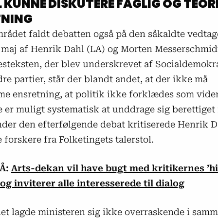
L KUNNE DISKUTERE FAGLIG OG TEOR
TNING
rådet faldt debatten også på den såkaldte vedtag
i maj af Henrik Dahl (LA) og Morten Messerschmidt
esteksten, der blev underskrevet af Socialdemokra
e partier, står der blandt andet, at der ikke må
e ensretning, at politik ikke forklædes som vide
e er muligt systematisk at unddrage sig berettiget 
Under den efterfølgende debat kritiserede Henrik D
forskere fra Folketingets talerstol.
Å:
Arts-dekan vil have bugt med kritikernes ’hi
g inviterer alle interesserede til dialog
et lagde ministeren sig ikke overraskende i samm