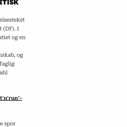
ETISK
elsestekst
 (DF). I
tiet og en
nskab, og
faglig
ahl
t'n'run’-
e spor