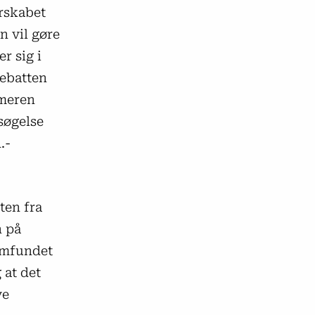
erskabet
n vil gøre
er sig i
debatten
mmeren
søgelse
.-
ten fra
n på
samfundet
 at det
ve