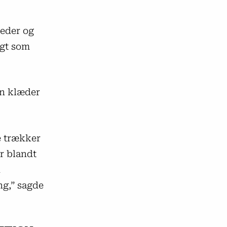
eder og
igt som
an klæder
e trækker
er blandt
d
ng,” sagde