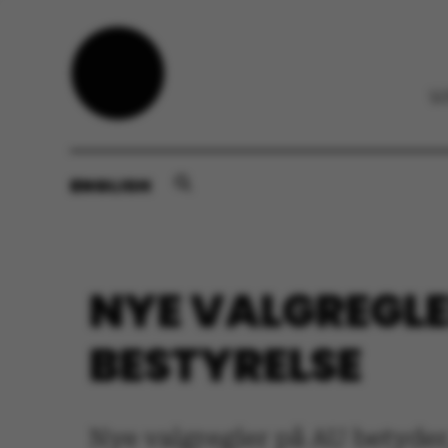
ENGLISH
NYE VALGREGLE
BESTYRELSE
Nye valgregler på AU betyder,