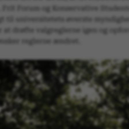
et. Frit Forum og Konservative Student
gt til universitetets øverste myndig
at drøfte valgreglerne igen og opford
 ønsker reglerne ændret.