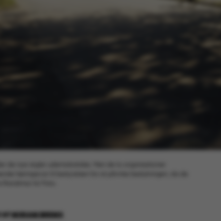
der de nye regler udemokratiske. Men de to organisationer
nde høringssvar til bestyrelsen for at påvirke beslutningen, da de
ia Randima/AU Foto.
9
AF
MIRIAM BREMS