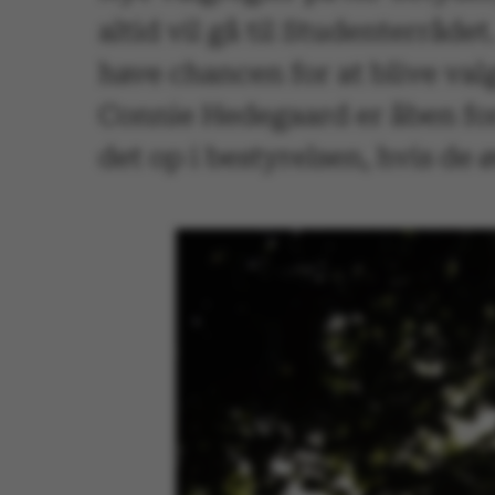
altid vil gå til Studenterråd
have chancen for at blive val
Connie Hedegaard er åben for 
det op i bestyrelsen, hvis de