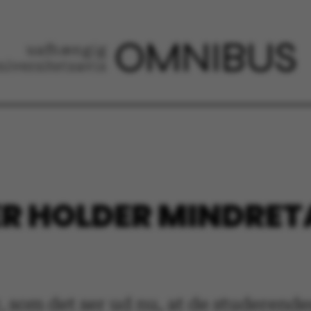
R HOLDER MINDRETA
 som det ser ud nu, at de studerendes