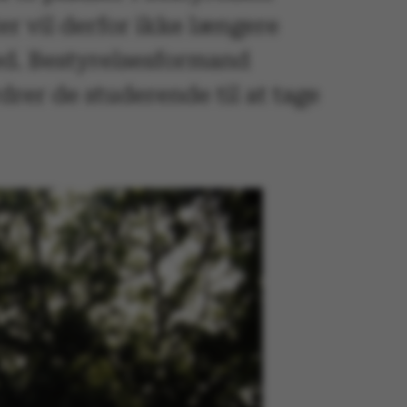
er vil derfor ikke længere
hed. Bestyrelsesformand
rer de studerende til at tage