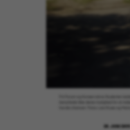
Frit Forum og Konservative Studenter kal
benyttede ikke deres mulighed for at indse
havde chancen. Fotos: Lars Kruse og Mar
26. JUNI 201