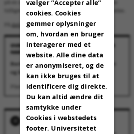
vælger ”Accepter alle”
på en uddannelse med ledige pladser, hvis man
tidligere har været optaget på samme uddannelse.
cookies. Cookies
gemmer oplysninger
På
dette link
kan man søge om en ledig plads.
om, hvordan en bruger
interagerer med et
OVERBLIK OVER UDDANNELSER PÅ AU, DER
HAR LEDIGE PLADSER
website. Alle dine data
er anonymiseret, og de
Bacheloruddannelser med ledige pladser
og karakterkrav 6,0:
kan ikke bruges til at
identificere dig direkte.
​​​​​​​Plante- og fødevarevidenskab
Du kan altid ændre dit
Arabisk- og islamstudier
samtykke under
Dramaturgi
Cookies i webstedets
RELATEREDE NYHEDER
footer. Universitetet
Flere end nogensinde har fået tilbudt en
Engelsk
studieplads på Aarhus Universitet
26. juli 2024