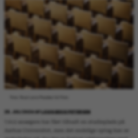
Foto: Roar Lava Paaske/AU Foto
26. JULI 2024
AF
LOUIS BECK PETERSEN
7.612 ansøgere har fået tilbudt en studieplads på
Aarhus Universitet, men det endelige optag kan se