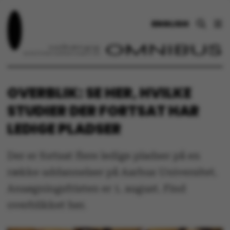
ENGLISH
OVERBLIK: SE HER, HVILKE
STUDIER DER FORTSAT HAR
LEDIGE PLADSER
Der er fortsat flere ledige pladser på en
række uddannelser på Aarhus Universitet.
Ansøgningsfristen er 1. august. Find
overblikket her.