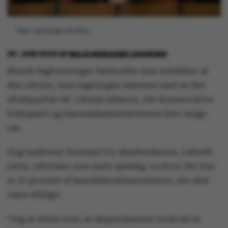
Foto: Lars Kruse/AU Foto
29. JUNI 2023
AF
MAJA NØRAGER LAUVRING
Blandt fagforeninger fastholder man kritikken af
den reform, som regeringen sammen med de fire
aftalepartier SF, Liberal Alliance, Det Konservative
Folkeparti og Danmarksdemokraterne blev enige
om.
Dog beskriver formand for Akademikerne, Lisbeth
Lintz, reformen som mere spiselig, nu hvor det kun
er 10 procent af kandidatuddannelserne, der skal
være etårige:
”Jeg er lettet over, at eksperimentet trods alt er