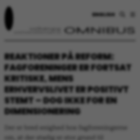
ENGLISH
REAKTIONER PÅ REFORM:
FAGFORENINGER ER FORTSAT
KRITISKE, MENS
ERHVERVSLIVET ER POSITIVT
STEMT – DOG IKKE FOR EN
DIMENSIONERING
Der er bred enighed hos fagforeningerne
om, at der stadig er stor grund til