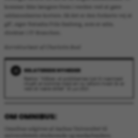
fungerer uden disse
kommer ikke længere frem i verden ved at gøre
cookies.
uddannelserne kortere. Så det er den forkerte vej at
gå”, siger Natasha Friis Saxberg, som er adm.
direktør i IT-Branchen.
Korrekturlæst af Charlotte Boel
Navn
Udbyder / Domæne
be_typo_user
TYPO3 Association
.au.dk
RELATEREDE NYHEDER
Rektor: "Håber, at politikernes lyst til nærmest
rituelt at komme med en ny reform hvert år er
fe_typo_user
ved at være stillet"
Typo3 Association
30. juni 2023
.au.dk
OM OMNIBUS:
Omnibus udgives af Aarhus Universitet til
universitetets studerende og medarbejdere.