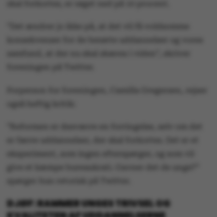
skal forkortes, er røget ned på 10 procent.
”Det ændrer jo ikke på, at det vil få voldsomme
konsekvenser for de berørte uddannelser og vores
samfund, at der nu skal skæres i viden”, skriver
foreningen på Twitter.
Forperson for foreningen, Camilla Gregersen, rejser
også heftig kritik:
”Reformen er desværre en forringelse, selv om det
er færre uddannelser, der skal forkortes. Det er et
eksperiment, som ingen efterspørger, og som vil
give et kæmpe bureaukrati. Gavner det de unge?”
spørger hun retorisk på Twitter.
DJØF: RAMMER UNGES TRIVSEL OG
KVALITETEN AF UDDANNELSERNE