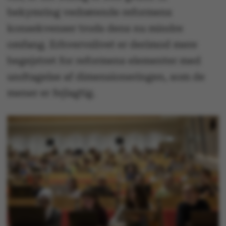
bekymring vedrørende reformens
konsekvenser trods dens nu mindre
omfang. Erhvervslivet er derimod mere
begejstret for reformens elementer med
undtagelse af dimensioneringen, som de
mener er fejlagtig.