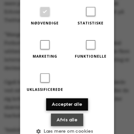
mere positiv i erhvervslivet. Formand for Dansk
Erhverv, Brian Mikkelsen, skriver blandt andet på
Twitter:
NØDVENDIGE
STATISTISKE
”Mange gode elementer i ny kandidatreform.
Forkortelserne har et håndterbart niveau. Vi skal
uddanne flere erhvervskandidater og tiltrække flere
MARKETING
FUNKTIONELLE
internationale studerende. Sektordimensionering er
derimod ikke den rigtige vej”.
Også hos Dansk Industri er der overvejende glæde
UKLASSIFICEREDE
ved reformen, men ligesom Dansk Erhverv stiller de
sig kritiske over for sektordimensioneringen, der
Accepter alle
skærer 8 procent af optaget på
bacheloruddannelserne:
Afvis alle
”Ambitiøs og bred kandidatreform, der løfter
Læs mere om cookies