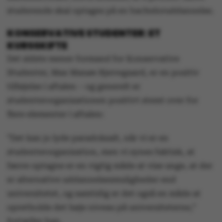
studerende skal optages på en bacheloruddannelse.
KONSERVATIVE STUDENTER: ET
KURSSKIFTE
Det sidste mener formand for Konservative
Studenter, Max Manøe Bjerregaard, er en positiv
tilføjelse i aftalen – og generelt er
studenterorganisationen positivt stemt over for
flere elementer i aftalen:
”Det kan jo lyde paradoksalt, når vi er en
studenterorganisation, men vi synes faktisk, at
færre optagne er en vigtig måde at vise unge, at der
er alternative uddannelsesmuligheder end
universitetet, og samtidig er det også en måde at
opretholde det høje niveau på universiteterne,”
fortæller han.