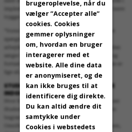
samt aftalens vægt på universiteternes egen rolle i
brugeroplevelse, når du
implementeringen er Konservative Studenter mere
vælger ”Accepter alle”
trygge:
cookies. Cookies
”Vores fokus bliver, at det netop ikke bare er et
gemmer oplysninger
spørgsmål om, hvordan man producerer flere
om, hvordan en bruger
arbejdere for velfærdsstaten, men også, hvordan
interagerer med et
sørger vi for, at universiteterne fortsat er frie og
website. Alle dine data
fortsat indeholder uddannelser, der måske ikke er
lige så populære som statskundskab osv.”
er anonymiseret, og de
kan ikke bruges til at
STUDENTERRÅDET: STADIG ET KÆMPE
INDGREB
identificere dig direkte.
Hvor Konservative Studenter ser muligheder, ser
Du kan altid ændre dit
Studenterrådet på Aarhus Universitet nærmere
samtykke under
begrænsninger. I en skriftlig kommentar til
Cookies i webstedets
Omnibus beskriver forperson for organisationen,