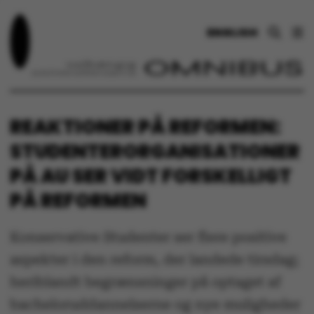
ENGLISH
REAKTIONER PÅ REFORMEN:
STUDENTERORGANISATIONER
PÅ AU SER VIDT FORSKELLIGT
PÅ REFORMEN
Konservative Studenter ser flere positive
aspekter i den reform, der landede tirsdag;
heriblandt begrænsninger på optaget af
bacheloruddannelserne og nye muligheder