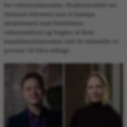
for videreuddannelse. Studenterrådet ser
derimod reformen som et kæmpe
eksperiment med fremtidens
vidensamfund og frygter, at flere
kandidatuddannelser end de udmeldte 10
procent vil blive etårige.