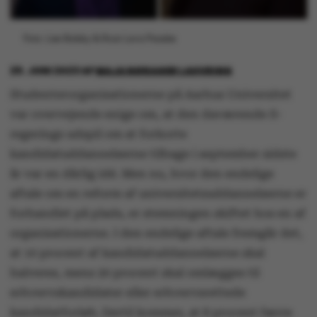
Foto: Lise Balsby & Roar Lava Paaske
29. JUNI 2023
AF
MAJA NØRAGER LAUVRING
Studenterorganisationerne på Aarhus Universitet
var overvejende enige om, at den daværende S-
regerings udspil om at forkorte
kandidatuddannelserne tilbage i september sidste
år var en dårlig idé. Men nu, hvor den endelige
aftale om en reform af universitetsuddannelserne er
forhandlet på plads, er stemningen skiftet hos en af
organisationerne. I den endelige aftale fremgår det,
at 10 procent af kandidatuddannelserne skal
halveres, mens 20 procent skal omlægges til
erhvervskandidater eller erhvervsrettede
kandidatforløb. Dertil kommer, at 8 procent færre